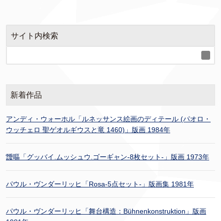
サイト内検索
新着作品
アンディ・ウォーホル「ルネッサンス絵画のディテール (パオロ・
ウッチェロ 聖ゲオルギウスと竜 1460)」版画 1984年
靉嘔「グッバイ.ムッシュウ.ゴーギャン-8枚セット-」版画 1973年
パウル・ヴンダーリッヒ「Rosa-5点セット-」版画集 1981年
パウル・ヴンダーリッヒ「舞台構造：Bühnenkonstruktion」版画