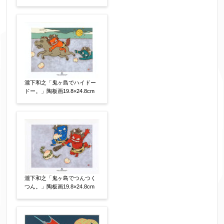
フリガナ
【任意】
メールアドレス
【必須】
瀧下和之「鬼ヶ島でハイドー
ドー。」陶板画19.8×24.8cm
※送信完了後こちらのメールアドレス宛に自動で
送信確認メールをお送りします。もし送信確認メ
ールが受信されない場合は、送信が完了していな
いか、アドレス間違え、迷惑メールフィルター等
により弊社からのお返事も受信できない場合がご
ざいますので、お電話(
03-6421-6083
)までお問い
瀧下和之「鬼ヶ島でつんつく
合わせください。
つん。」陶板画19.8×24.8cm
電話番号
【必須】