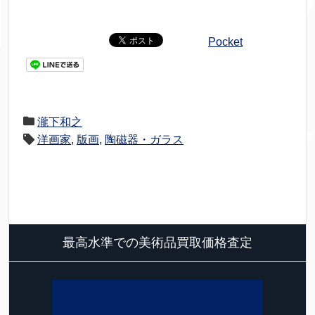
Pocket
瀧下和之
洋画家
,
版画
,
陶磁器・ガラス
最高水準での美術品買取価格査定