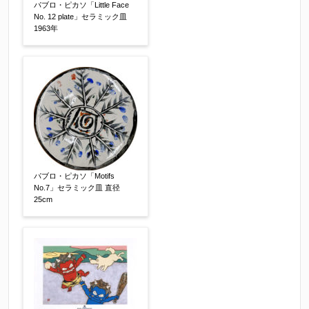
パブロ・ピカソ「Little Face
No. 12 plate」セラミック皿
1963年
その他
【任意】
パブロ・ピカソ「Motifs
No.7」セラミック皿 直径
25cm