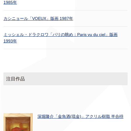
1985年
カシニョール「VOEUX」版画 1987年
ミッシェル・ドラクロワ「パリの眺め：Paris vu du ciel」版画
1993年
注目作品
深堀隆介「金魚酒(琉金)」アクリル樹脂 半合枡