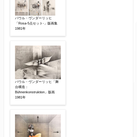
パウル・ヴンダーリッヒ
「Rosa-5点セット-」版画集
1981年
ご要望などがございましたらご入力ください
【任意】
パウル・ヴンダーリッヒ「舞
台構造：
Bühnenkonstruktion」版画
1981年
個人情報の取扱い
について、同意の上送信しま