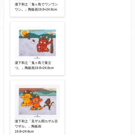
瀧下和之「鬼ヶ島でワンワン
添付画像
【任意】
ワン。」陶板画19.8×24.8cm
※添付画像は5MBまでのjpg、gif、pig、pdf形式
にてお送りください。
※追加や複数点ある場合はフォーム送信後に送ら
瀧下和之「鬼ヶ島で巣立
れてくる送信確認メール記載のアドレスからもお
つ。」陶板画19.8×24.8cm
送り頂けます。
お客様情報をご入力ください。
▼
瀧下和之「見ザル聞カザル言
お名前
【必須】
ワザル。」陶板画
19.8×24.8cm