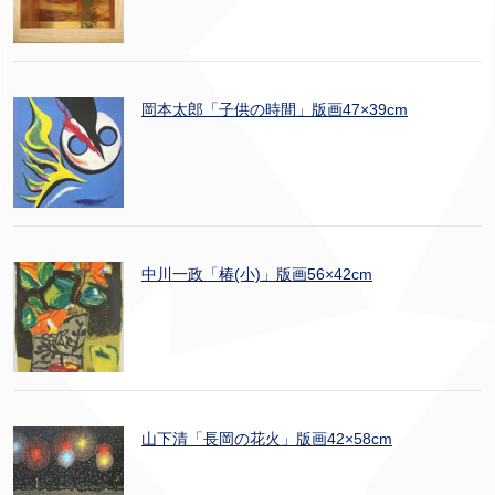
岡本太郎「子供の時間」版画47×39cm
中川一政「椿(小)」版画56×42cm
山下清「長岡の花火」版画42×58cm