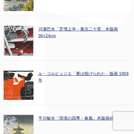
川瀬巴水「芝増上寺：東京二十景」木版画
36×24cm
ル・コルビュジエ「賽は投げられた」版画 1959
年
平川敏夫「塔境の四季・春風」木版画45×33cm