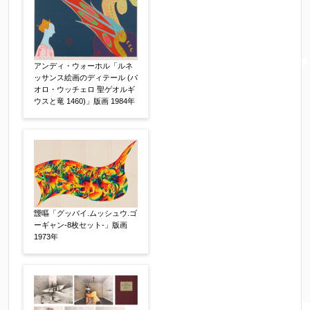
※携帯電話などご連絡が取りやすいお電話番号を
お願い致します。
アンディ・ウォーホル「ルネ
ッサンス絵画のディテール (パ
郵便番号
【必須】
オロ・ウッチェロ 聖ゲオルギ
ウスと竜 1460)」版画 1984年
↓郵便番号を入力すると住所の最初が自動入力さ
れます。番地以下は任意でも結構です。
ご住所
【必須】
靉嘔「グッバイ.ムッシュウ.ゴ
ーギャン-8枚セット-」版画
1973年