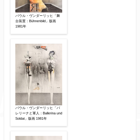
す。（確認画面は表示されません）
パウル・ヴンダーリッヒ「舞
同意する
【必須】
台装置：Bühnenbild」版画
↑ 同意頂けましたらチェックを入れてくださ
1981年
い。
※データはSSL(Secure Sockets Layer)通信によ
り暗号化して送信されます。
パウル・ヴンダーリッヒ「バ
レリーナと軍人：Ballerina und
Soldat」版画 1981年