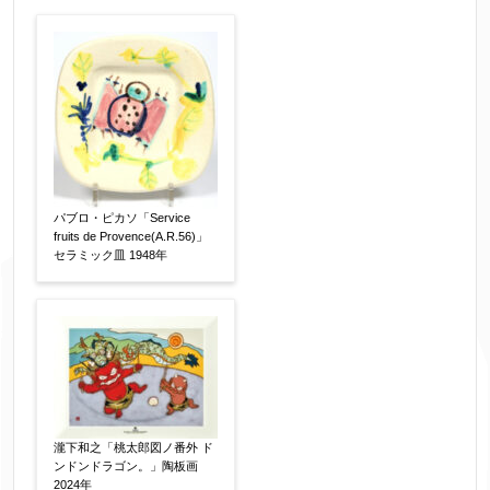
作品の作家名
【任意】
作品の画題
【任意】
パブロ・ピカソ「Service
作品の技法
【任意】
fruits de Provence(A.R.56)」
セラミック皿 1948年
日本画
油彩画
版画
水彩
素描
立体
その他
絵の画面サイズ
【任意】
瀧下和之「桃太郎図ノ番外 ド
ンドンドラゴン。」陶板画
2024年
体裁
【任意】