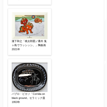
額装
軸装
シート
その他
サイン等の有無
【任意】
サイン有(自筆)
サイン無
印有
鑑定証書付
共箱
共シール
瀧下和之「桃太郎図ノ番外 鬼
ヶ島でウッシッシ。」陶板画
その他
2021年
限定番号
【任意】
制作年
【任意】
パブロ・ピカソ「Corrida on
black ground」セラミック皿
1953年
売却希望時期
【任意】