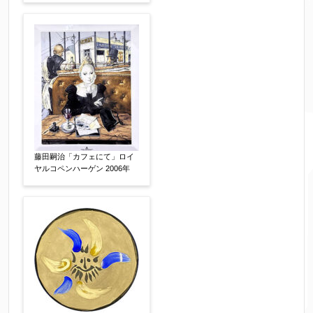
すぐに売りたい
電話で相談したい
その他
他社様の査定価格
【任意】
会社名：
藤田嗣治「カフェにて」ロイ
査定額：
ヤルコペンハーゲン 2006年
※他社様からご提示された査定額がございました
らお知らせください。その価格が適切かお返事申
し上げます。
作品コンディション
【任意】