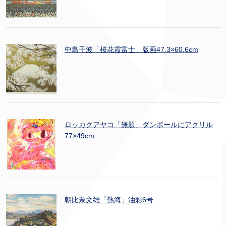
中島千波「桜花霞富士」版画47.3×60.6cm
ロッカクアヤコ「無題」ダンボールにアクリル
77×49cm
朝比奈文雄「熱海」油彩6号