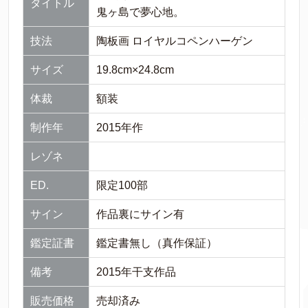
タイトル
鬼ヶ島で夢心地。
技法
陶板画 ロイヤルコペンハーゲン
サイズ
19.8cm×24.8cm
体裁
額装
制作年
2015年作
レゾネ
ED.
限定100部
サイン
作品裏にサイン有
鑑定証書
鑑定書無し（真作保証）
備考
2015年干支作品
販売価格
売却済み