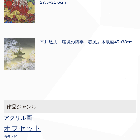
27.5×21.6cm
平川敏夫「塔境の四季・春風」木版画45×33cm
作品ジャンル
アクリル画
オフセット
ガラス絵