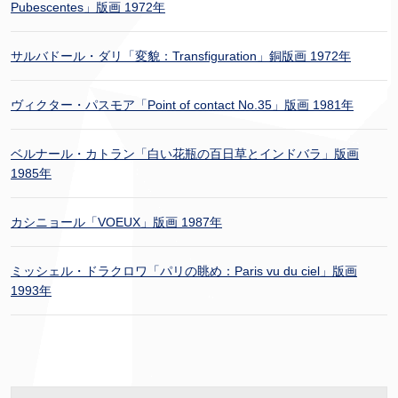
Pubescentes」版画 1972年
サルバドール・ダリ「変貌：Transfiguration」銅版画 1972年
ヴィクター・パスモア「Point of contact No.35」版画 1981年
ベルナール・カトラン「白い花瓶の百日草とインドバラ」版画
1985年
カシニョール「VOEUX」版画 1987年
ミッシェル・ドラクロワ「パリの眺め：Paris vu du ciel」版画
1993年