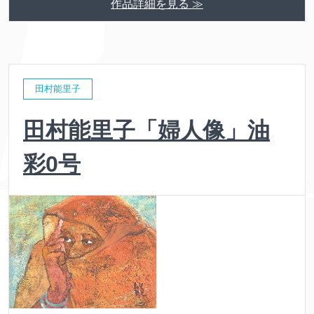
作品詳細を見る ≫
田村能里子
田村能里子「婦人像」油
彩0号