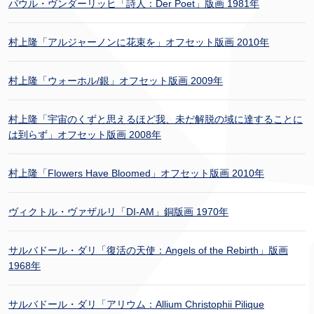
パウル・ヴンダーリッヒ「詩人：Der Poet」版画 1981年
村上隆「アルジャーノンに花束を」オフセット版画 2010年
村上隆「ウォーホル/銀」オフセット版画 2009年
村上隆「宇宙のくずと思えるほど我、未だ解脱の域に達することに
は到らず」オフセット版画 2008年
村上隆「Flowers Have Bloomed」オフセット版画 2010年
ヴィクトル・ヴァザルリ「DI-AM」銅版画 1970年
サルバドール・ダリ「復活の天使：Angels of the Rebirth」版画
1968年
サルバドール・ダリ「アリウム：Allium Christophii Pilique