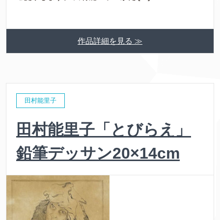
作品詳細を見る ≫
田村能里子
田村能里子「とびらえ」
鉛筆デッサン20×14cm