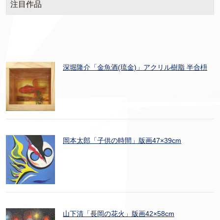
注目作品
深堀隆介「金魚酒(琉金)」アクリル樹脂 半合枡
岡本太郎「子供の時間」版画47×39cm
山下清「長岡の花火」版画42×58cm