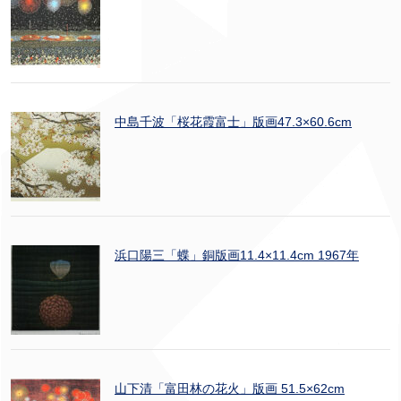
中島千波「桜花霞富士」版画47.3×60.6cm
浜口陽三「蝶」銅版画11.4×11.4cm 1967年
山下清「富田林の花火」版画 51.5×62cm