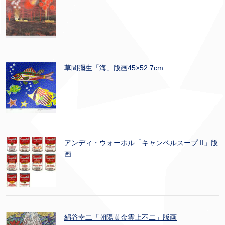
草間彌生「海」版画45×52.7cm
アンディ・ウォーホル「キャンベルスープ II」版
画
絹谷幸二「朝陽黄金雲上不二」版画