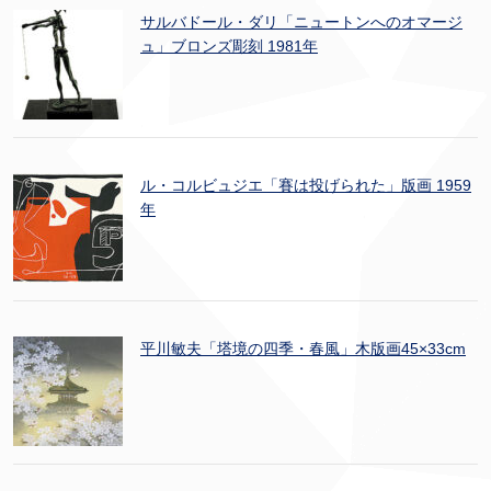
サルバドール・ダリ「ニュートンへのオマージ
ュ」ブロンズ彫刻 1981年
ル・コルビュジエ「賽は投げられた」版画 1959
年
平川敏夫「塔境の四季・春風」木版画45×33cm