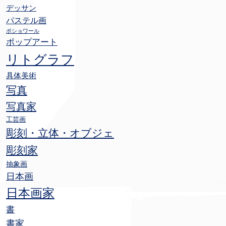
デッサン
パステル画
ポショワール
ポップアート
リトグラフ
具体美術
写真
写真家
工芸画
彫刻・立体・オブジェ
彫刻家
抽象画
日本画
日本画家
書
書家