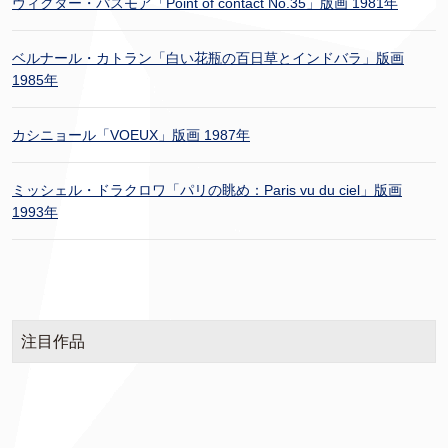
ヴィクター・パスモア「Point of contact No.35」版画 1981年
ベルナール・カトラン「白い花瓶の百日草とインドバラ」版画
1985年
カシニョール「VOEUX」版画 1987年
ミッシェル・ドラクロワ「パリの眺め：Paris vu du ciel」版画
1993年
注目作品