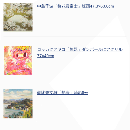
中島千波「桜花霞富士」版画47.3×60.6cm
ロッカクアヤコ「無題」ダンボールにアクリル
77×49cm
朝比奈文雄「熱海」油彩6号