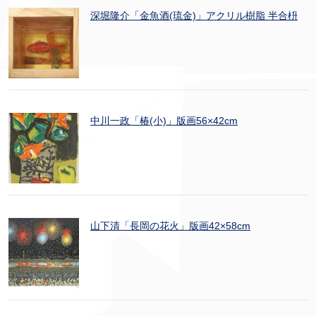
深堀隆介「金魚酒(琉金)」アクリル樹脂 半合枡
中川一政「椿(小)」版画56×42cm
山下清「長岡の花火」版画42×58cm