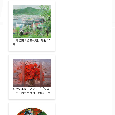
※添付画像は5MBまでのjpg、gif、pig、pdf形式
にてお送りください。
※追加や複数点ある場合はフォーム送信後に送ら
れてくる送信確認メール記載のアドレスからもお
送り頂けます。
小田切訓「函館の朝」油彩 10
号
お客様情報をご入力ください。
▼
お名前
【必須】
ミッシェル・アンリ「ブルゴ
ーニュのコクリコ」油彩 15号
フリガナ
【任意】