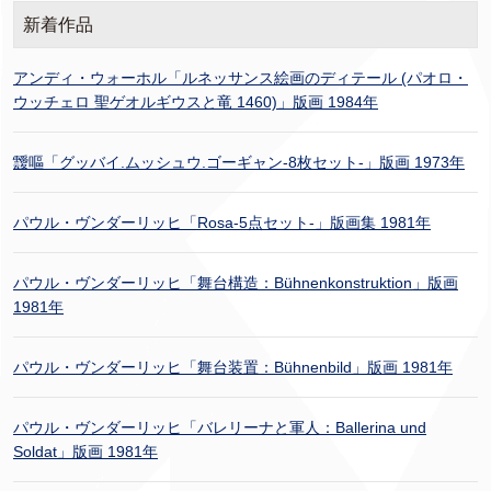
新着作品
アンディ・ウォーホル「ルネッサンス絵画のディテール (パオロ・
ウッチェロ 聖ゲオルギウスと竜 1460)」版画 1984年
靉嘔「グッバイ.ムッシュウ.ゴーギャン-8枚セット-」版画 1973年
パウル・ヴンダーリッヒ「Rosa-5点セット-」版画集 1981年
パウル・ヴンダーリッヒ「舞台構造：Bühnenkonstruktion」版画
1981年
パウル・ヴンダーリッヒ「舞台装置：Bühnenbild」版画 1981年
パウル・ヴンダーリッヒ「バレリーナと軍人：Ballerina und
Soldat」版画 1981年