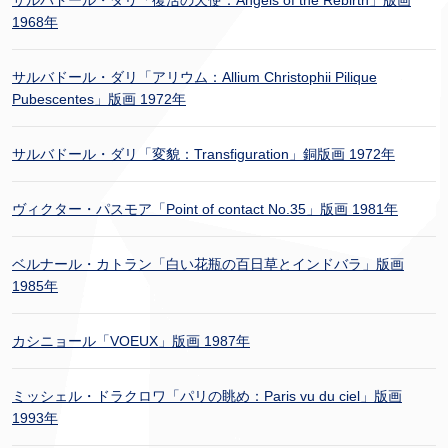
サルバドール・ダリ「復活の天使：Angels of the Rebirth」版画
1968年
サルバドール・ダリ「アリウム：Allium Christophii Pilique
Pubescentes」版画 1972年
サルバドール・ダリ「変貌：Transfiguration」銅版画 1972年
ヴィクター・パスモア「Point of contact No.35」版画 1981年
ベルナール・カトラン「白い花瓶の百日草とインドバラ」版画
1985年
カシニョール「VOEUX」版画 1987年
ミッシェル・ドラクロワ「パリの眺め：Paris vu du ciel」版画
1993年