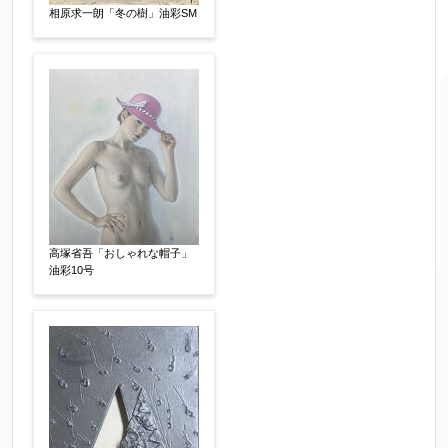
相原求一朗「冬の樹」油彩SM
ご要望などがございましたらご入力ください
【任意】
高塚省吾「おしゃれな帽子」
油彩10号
個人情報の取扱い
について、同意の上送信しま
す。（確認画面は表示されません）
同意する
【必須】
↑ 同意頂けましたらチェックを入れてくださ