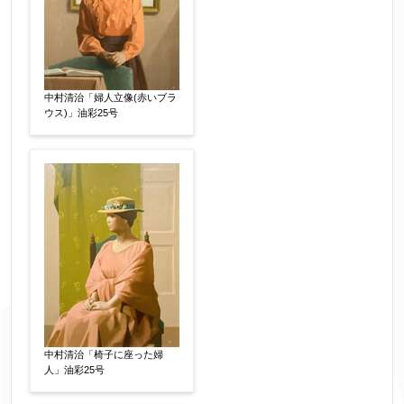
中村清治「婦人立像(赤いブラ
ウス)」油彩25号
中村清治「椅子に座った婦
人」油彩25号