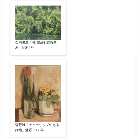
石川滋彦「長池新緑 志賀高
原」油彩4号
森芳雄「チューリップのある
静物」油彩 1956年