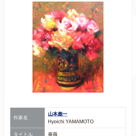
山本彪一
作家名
Hyoichi YAMAMOTO
タイトル
薔薇