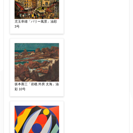
作品の画題
【任意】
児玉幸雄「パリー風景」油彩
3号
作品の技法
【任意】
日本画
油彩画
版画
水彩
素描
立体
その他
絵の画面サイズ
【任意】
坂本善三「岩礁 外房 太海」油
彩 10号
体裁
【任意】
額装
軸装
シート
その他