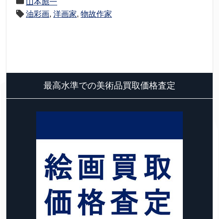
山本彪一
油彩画
,
洋画家
,
物故作家
最高水準での美術品買取価格査定