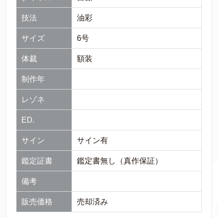
技法
油彩
サイズ
6号
体裁
額装
制作年
レゾネ
ED.
サイン
サイン有
鑑定証書
鑑定書無し（真作保証）
備考
販売価格
売却済み