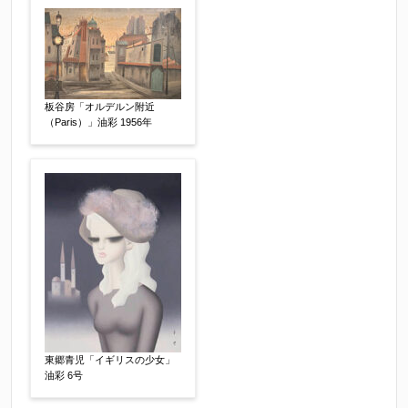
板谷房「オルデルン附近
その他
【任意】
（Paris）」油彩 1956年
添付画像
【任意】
東郷青児「イギリスの少女」
油彩 6号