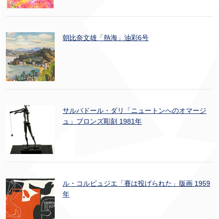
朝比奈文雄「熱海」油彩6号
サルバドール・ダリ「ニュートンへのオマージ
ュ」ブロンズ彫刻 1981年
ル・コルビュジエ「賽は投げられた」版画 1959
年