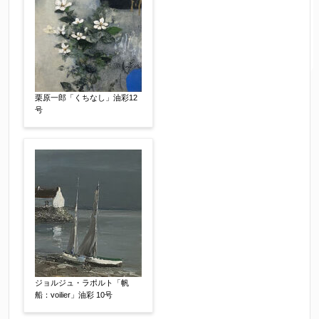
栗原一郎「くちなし」油彩12
号
ジョルジュ・ラポルト「帆
船：voilier」油彩 10号