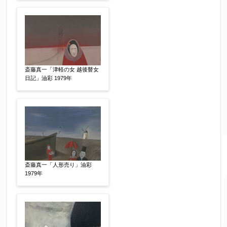
斎藤真一「津軽の女 越後瞽女
日記」油彩 1979年
斎藤真一「人形売り」油彩
1979年