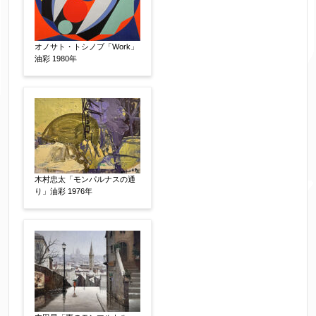
サイン等の有無
【任意】
サイン有(自筆)
サイン無
印有
オノサト・トシノブ「Work」
鑑定証書付
共箱
共シール
油彩 1980年
その他
限定番号
【任意】
木村忠太「モンパルナスの通
制作年
【任意】
り」油彩 1976年
売却希望時期
【任意】
すぐに売りたい
電話で相談したい
その他