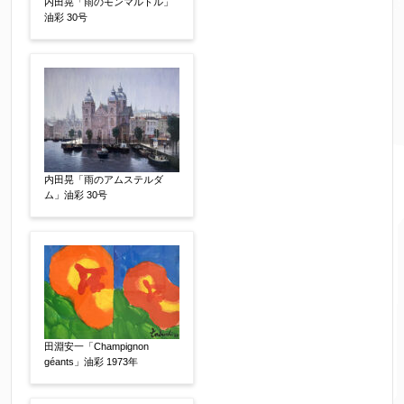
内田晃「雨のモンマルトル」
油彩 30号
他社様の査定価格
【任意】
会社名：
査定額：
※他社様からご提示された査定額がございました
内田晃「雨のアムステルダ
ム」油彩 30号
らお知らせください。その価格が適切かお返事申
し上げます。
作品コンディション
【任意】
田淵安一「Champignon
géants」油彩 1973年