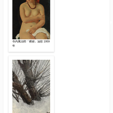
郵便番号
【必須】
↓郵便番号を入力すると住所の最初が自動入力さ
れます。番地以下は任意でも結構です。
寺内萬治郎「裸婦」油彩 1959
年
ご住所
【必須】