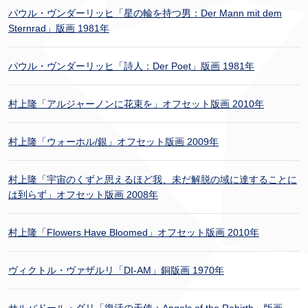
パウル・ヴンダーリッヒ「星の輪を持つ男：Der Mann mit dem
Sternrad」版画 1981年
パウル・ヴンダーリッヒ「詩人：Der Poet」版画 1981年
村上隆「アルジャーノンに花束を」オフセット版画 2010年
村上隆「ウォーホル/銀」オフセット版画 2009年
村上隆「宇宙のくずと思えるほど我、未だ解脱の域に達することに
は到らず」オフセット版画 2008年
村上隆「Flowers Have Bloomed」オフセット版画 2010年
ヴィクトル・ヴァザルリ「DI-AM」銅版画 1970年