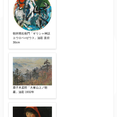
メールアドレス
【必須】
※送信完了後こちらのメールアドレス宛に自動で
朝井閑右衛門「ギリシャ神話
エウロペ=ゼウス」油彩 直径
送信確認メールをお送りします。もし送信確認メ
30cm
ールが受信されない場合は、送信が完了していな
いか、アドレス間違え、迷惑メールフィルター等
により弊社からのお返事も受信できない場合がご
ざいますので、お電話(
03-6421-6083
)までお問い
合わせください。
電話番号
【必須】
鹿子木孟郎「大峯山上ノ朝
霧」油彩 1932年
※携帯電話などご連絡が取りやすいお電話番号を
お願い致します。