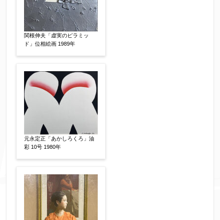
い。
関根伸夫「虚実のピラミッ
ド」位相絵画 1989年
※データはSSL(Secure Sockets Layer)通信によ
り暗号化して送信されます。
元永定正「あかしろくろ」油
彩 10号 1980年