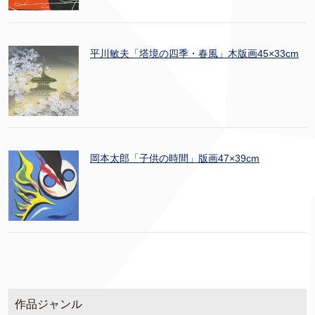
平川敏夫「塔境の四季・春風」木版画45×33cm
岡本太郎「子供の時間」版画47×39cm
作品ジャンル