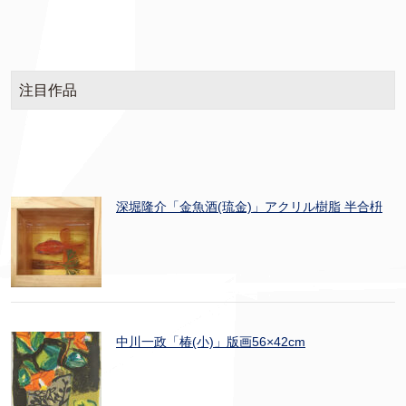
注目作品
深堀隆介「金魚酒(琉金)」アクリル樹脂 半合枡
中川一政「椿(小)」版画56×42cm