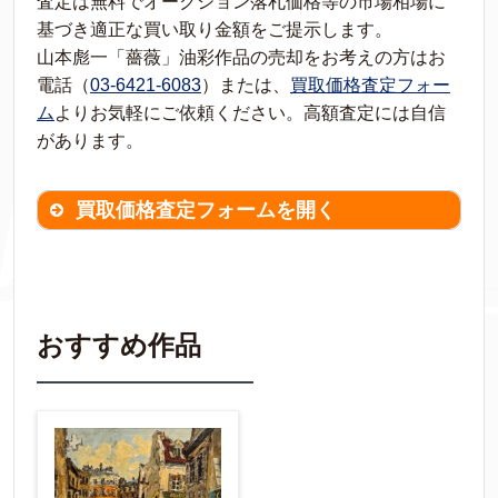
査定は無料でオークション落札価格等の市場相場に
基づき適正な買い取り金額をご提示します。
山本彪一「薔薇」油彩作品の売却をお考えの方はお
電話（
03-6421-6083
）または、
買取価格査定フォー
ム
よりお気軽にご依頼ください。高額査定には自信
があります。
買取価格査定フォームを開く
買取価格査定は
無料
です。
作品の情報を
わかる範囲でご入力ください。
※不明な項目は空欄で結構です。
おすすめ作品
▼
作品の作家名
【任意】