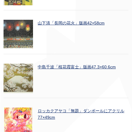
山下清「長岡の花火」版画42×58cm
中島千波「桜花霞富士」版画47.3×60.6cm
ロッカクアヤコ「無題」ダンボールにアクリル
77×49cm