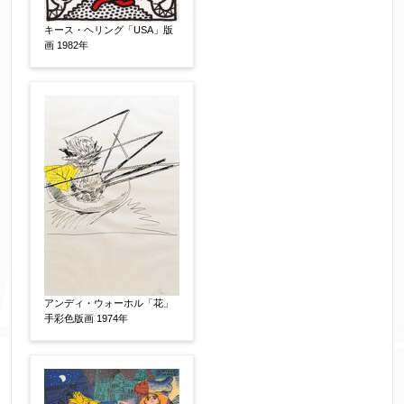
す。（確認画面は表示されません）
キース・ヘリング「USA」版
画 1982年
同意する
【必須】
↑ 同意頂けましたらチェックを入れてくださ
い。
※データはSSL(Secure Sockets Layer)通信によ
り暗号化して送信されます。
アンディ・ウォーホル「花」
手彩色版画 1974年