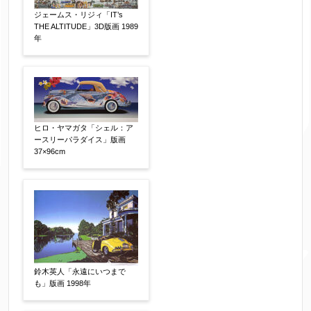
ジェームス・リジィ「IT’s
THE ALTITUDE」3D版画 1989
年
ヒロ・ヤマガタ「シェル：ア
ースリーパラダイス」版画
37×96cm
鈴木英人「永遠にいつまで
も」版画 1998年