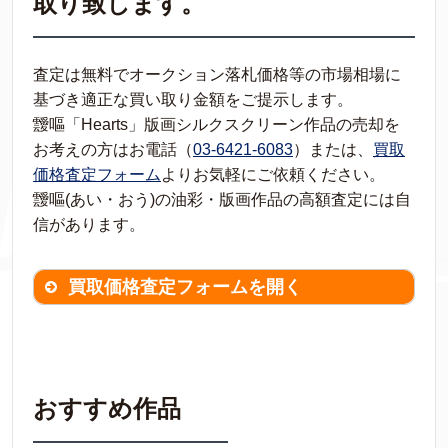
取り致します。
査定は無料でオークション落札価格等の市場相場に
基づき適正な買い取り金額をご提示します。
靉嘔「Hearts」版画シルクスクリーン作品の売却を
お考えの方はお電話（
03-6421-6083
）または、
買取
価格査定フォーム
よりお気軽にご依頼ください。
靉嘔(あい・おう)の油彩・版画作品の高額査定には自
信があります。
買取価格査定フォームを開く
買取価格査定は
無料
です。
作品の情報を
わかる範囲でご入力ください。
※不明な項目は空欄で結構です。
おすすめ作品
▼