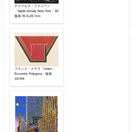
チャールズ・ファジーノ
添付画像
【任意】
「Apple-tizinqly New York」3D
版画 35.5×28.7cm
※添付画像は5MBまでのjpg、gif、pig、pdf形式
にてお送りください。
※追加や複数点ある場合はフォーム送信後に送ら
れてくる送信確認メール記載のアドレスからもお
フランク・ステラ「Union：
送り頂けます。
Eccentric Polygons」版画
1974年
お客様情報をご入力ください。
▼
お名前
【必須】