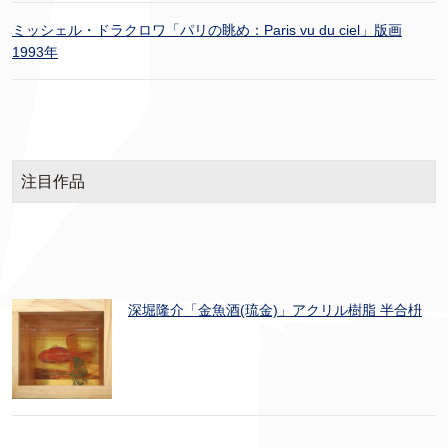
ミッシェル・ドラクロワ「パリの眺め：Paris vu du ciel」版画
1993年
注目作品
深堀隆介「金魚酒(琉金)」アクリル樹脂 半合枡