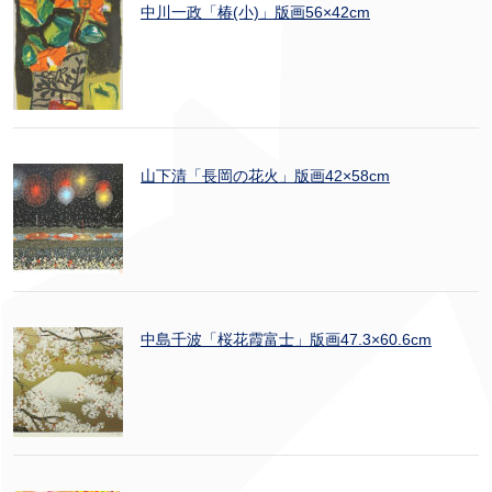
中川一政「椿(小)」版画56×42cm
山下清「長岡の花火」版画42×58cm
中島千波「桜花霞富士」版画47.3×60.6cm