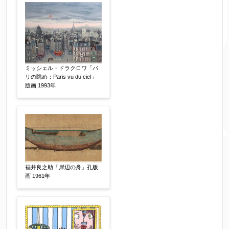
体裁
【任意】
額装
軸装
シート
その他
サイン等の有無
【任意】
ミッシェル・ドラクロワ「パ
サイン有(自筆)
サイン無
印有
リの眺め：Paris vu du ciel」
版画 1993年
鑑定証書付
共箱
共シール
その他
限定番号
【任意】
福井良之助「岸辺の舟」孔版
画 1961年
制作年
【任意】