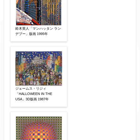
フリガナ
【任意】
鈴木英人「マンハッタン ラン
デブー」版画 1995年
メールアドレス
【必須】
※送信完了後こちらのメールアドレス宛に自動で
送信確認メールをお送りします。もし送信確認メ
ールが受信されない場合は、送信が完了していな
ジェームス・リジィ
いか、アドレス間違え、迷惑メールフィルター等
「HALLOWEEN IN THE
USA」3D版画 1987年
により弊社からのお返事も受信できない場合がご
ざいますので、お電話(
03-6421-6083
)までお問い
合わせください。
電話番号
【必須】