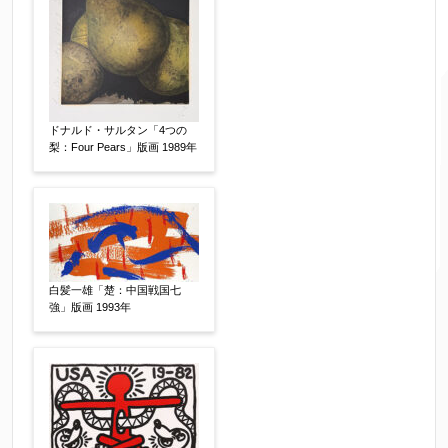
ご要望などがございましたらご入力ください
ドナルド・サルタン「4つの
【任意】
梨：Four Pears」版画 1989年
白髪一雄「楚：中国戦国七
強」版画 1993年
個人情報の取扱い
について、同意の上送信しま