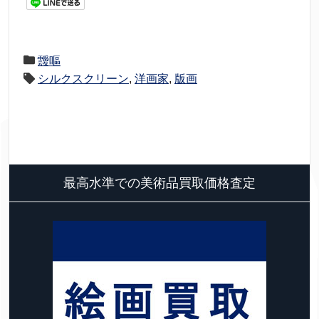
靉嘔
シルクスクリーン
,
洋画家
,
版画
最高水準での美術品買取価格査定