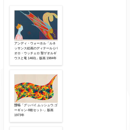
作品の作家名
【任意】
作品の画題
【任意】
アンディ・ウォーホル「ルネ
ッサンス絵画のディテール (パ
オロ・ウッチェロ 聖ゲオルギ
ウスと竜 1460)」版画 1984年
作品の技法
【任意】
日本画
油彩画
版画
水彩
素描
立体
その他
絵の画面サイズ
【任意】
靉嘔「グッバイ.ムッシュウ.ゴ
ーギャン-8枚セット-」版画
1973年