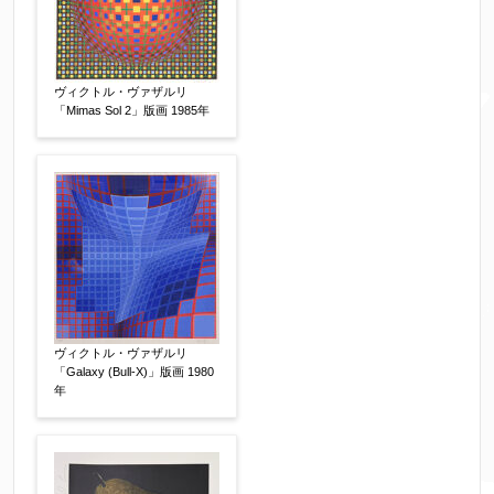
※携帯電話などご連絡が取りやすいお電話番号を
お願い致します。
ヴィクトル・ヴァザルリ
「Mimas Sol 2」版画 1985年
郵便番号
【必須】
↓郵便番号を入力すると住所の最初が自動入力さ
れます。番地以下は任意でも結構です。
ご住所
【必須】
ヴィクトル・ヴァザルリ
「Galaxy (Bull-X)」版画 1980
年