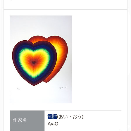
靉嘔
(あい・おう)
作家名
Ay-O