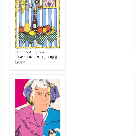
売却希望時期
【任意】
すぐに売りたい
電話で相談したい
その他
他社様の査定価格
【任意】
会社名：
ジェームス・リジィ
「PASSION FRUIT」3D版画
1989年
査定額：
※他社様からご提示された査定額がございました
らお知らせください。その価格が適切かお返事申
し上げます。
作品コンディション
【任意】