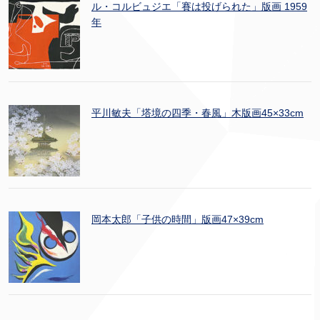
ル・コルビュジエ「賽は投げられた」版画 1959
年
平川敏夫「塔境の四季・春風」木版画45×33cm
岡本太郎「子供の時間」版画47×39cm