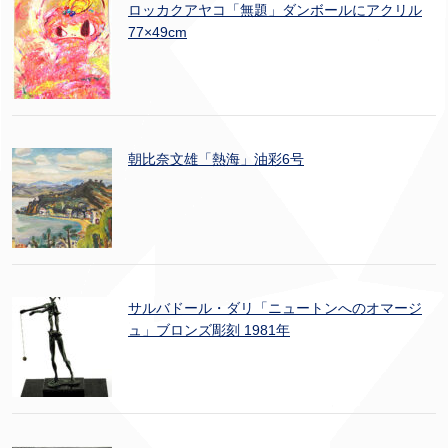
ロッカクアヤコ「無題」ダンボールにアクリル
77×49cm
朝比奈文雄「熱海」油彩6号
サルバドール・ダリ「ニュートンへのオマージ
ュ」ブロンズ彫刻 1981年