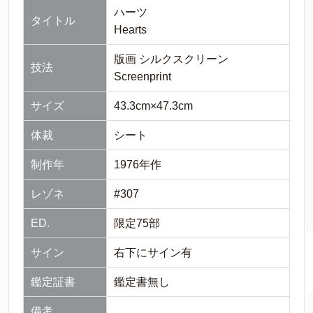
ハーツ
タイトル
Hearts
版画 シルクスクリーン
技法
Screenprint
サイズ
43.3cm×47.3cm
体裁
シート
制作年
1976年作
レゾネ
#307
ED.
限定75部
サイン
右下にサイン有
鑑定証書
鑑定書無し
備考