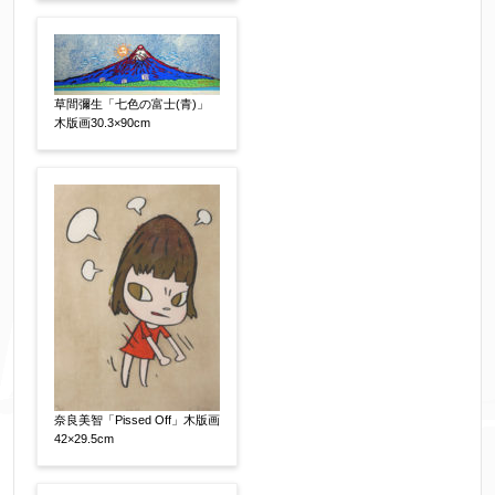
す。（確認画面は表示されません）
同意する
【必須】
↑ 同意頂けましたらチェックを入れてくださ
草間彌生「七色の富士(青)」
い。
木版画30.3×90cm
※データはSSL(Secure Sockets Layer)通信によ
り暗号化して送信されます。
奈良美智「Pissed Off」木版画
42×29.5cm