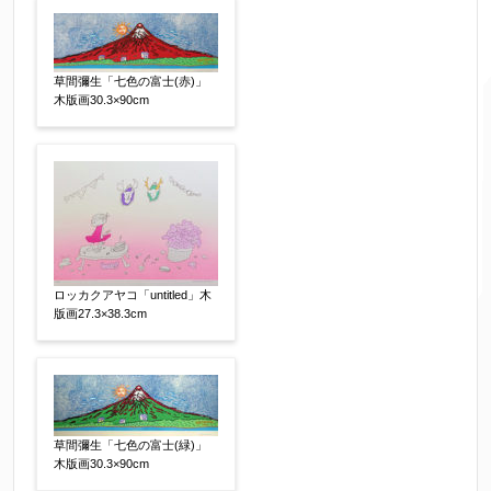
草間彌生「七色の富士(赤)」
木版画30.3×90cm
ご要望などがございましたらご入力ください
【任意】
ロッカクアヤコ「untitled」木
版画27.3×38.3cm
草間彌生「七色の富士(緑)」
木版画30.3×90cm
個人情報の取扱い
について、同意の上送信しま