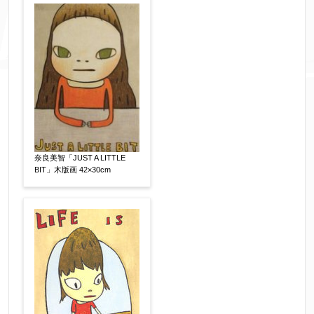
添付画像
【任意】
※添付画像は5MBまでのjpg、gif、pig、pdf形式
にてお送りください。
※追加や複数点ある場合はフォーム送信後に送ら
れてくる送信確認メール記載のアドレスからもお
奈良美智「JUST A LITTLE
送り頂けます。
BIT」木版画 42×30cm
お客様情報をご入力ください。
▼
お名前
【必須】