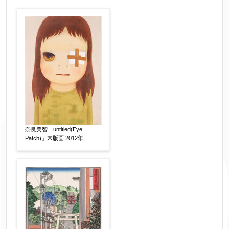
作品の作家名
【任意】
作品の画題
【任意】
作品の技法
【任意】
日本画
油彩画
版画
水彩
奈良美智「untitled(Eye
素描
立体
Patch)」木版画 2012年
その他
絵の画面サイズ
【任意】