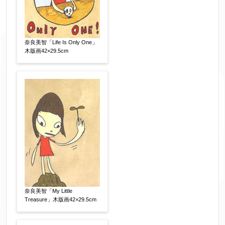
フリガナ
【任意】
奈良美智「Life Is Only One」
木版画42×29.5cm
メールアドレス
【必須】
※送信完了後こちらのメールアドレス宛に自動で
送信確認メールをお送りします。もし送信確認メ
ールが受信されない場合は、送信が完了していな
いか、アドレス間違え、迷惑メールフィルター等
により弊社からのお返事も受信できない場合がご
ざいますので、お電話(
03-6421-6083
)までお問い
合わせください。
奈良美智「My Little
Treasure」木版画42×29.5cm
電話番号
【必須】