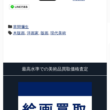
草間彌生
木版画
,
洋画家
,
版画
,
現代美術
最高水準での美術品買取価格査定