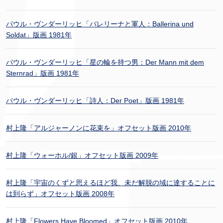
パウル・ヴンダーリッヒ「バレリーナと軍人：Ballerina und
Soldat」版画 1981年
パウル・ヴンダーリッヒ「星の輪を持つ男：Der Mann mit dem
Sternrad」版画 1981年
パウル・ヴンダーリッヒ「詩人：Der Poet」版画 1981年
村上隆「アルジャーノンに花束を」オフセット版画 2010年
村上隆「ウォーホル/銀」オフセット版画 2009年
村上隆「宇宙のくずと思えるほど我、未だ解脱の域に達することに
は到らず」オフセット版画 2008年
村上隆「Flowers Have Bloomed」オフセット版画 2010年