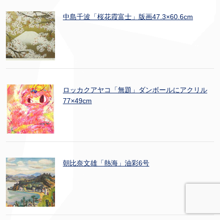
中島千波「桜花霞富士」版画47.3×60.6cm
ロッカクアヤコ「無題」ダンボールにアクリル
77×49cm
朝比奈文雄「熱海」油彩6号