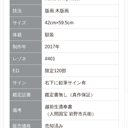
技法
版画 木版画
サイズ
42cm×59.5cm
体裁
額装
制作年
2017年
レゾネ
#401
ED.
限定120部
サイン
右下に鉛筆サイン有
鑑定証書
鑑定書無し（真作保証）
越前生漉奉書
備考
（人間国宝 岩野市兵衛）
販売価格
売却済み