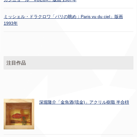
ミッシェル・ドラクロワ「パリの眺め：Paris vu du ciel」版画
1993年
注目作品
深堀隆介「金魚酒(琉金)」アクリル樹脂 半合枡