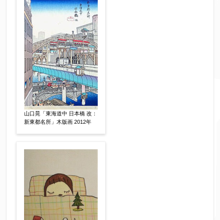
売却希望時期
【任意】
すぐに売りたい
電話で相談したい
その他
他社様の査定価格
【任意】
会社名：
査定額：
山口晃「東海道中 日本橋 改：
新東都名所」木版画 2012年
※他社様からご提示された査定額がございました
らお知らせください。その価格が適切かお返事申
し上げます。
作品コンディション
【任意】