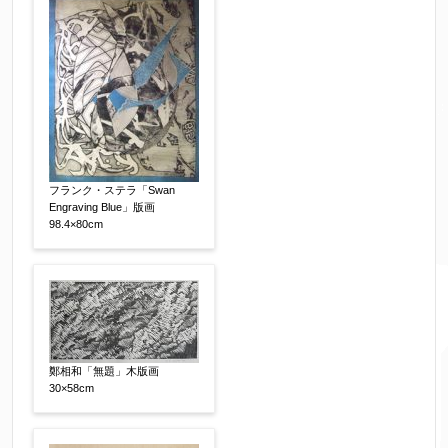
フランク・ステラ「Swan
Engraving Blue」版画
98.4×80cm
鄭相和「無題」木版画
30×58cm