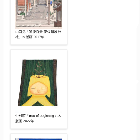
体裁
【任意】
額装
軸装
シート
その他
山口晃「道後百景 伊佐爾波神
サイン等の有無
社」木版画 2017年
【任意】
サイン有(自筆)
サイン無
印有
鑑定証書付
共箱
共シール
その他
限定番号
【任意】
制作年
【任意】
中村萌「tree of beginning」木
版画 2022年