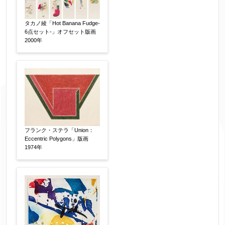
タカノ綾「Hot Banana Fudge-
6点セット-」オフセット版画
2000年
フランク・ステラ「Union：
Eccentric Polygons」版画
1974年