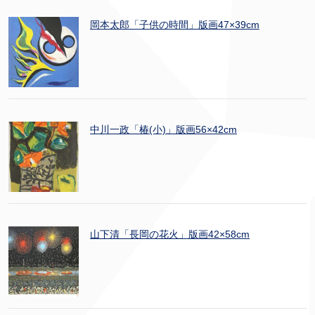
岡本太郎「子供の時間」版画47×39cm
中川一政「椿(小)」版画56×42cm
山下清「長岡の花火」版画42×58cm