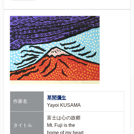
草間彌生
作家名
Yayoi KUSAMA
富士は心の故郷
タイトル
Mt. Fuji is the
home of my heart