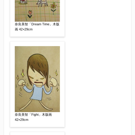
奈良美智「Dream Time」木版
画 42×29cm
その他
【任意】
奈良美智「Fight」木版画
42×29cm