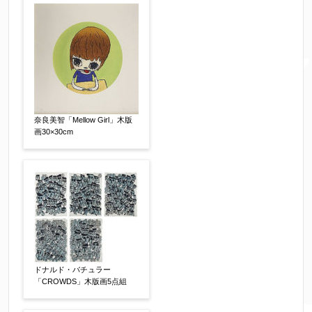
※携帯電話などご連絡が取りやすいお電話番号を
お願い致します。
郵便番号
【必須】
奈良美智「Mellow Girl」木版
画30×30cm
↓郵便番号を入力すると住所の最初が自動入力さ
れます。番地以下は任意でも結構です。
ご住所
【必須】
ドナルド・バチュラー
「CROWDS」木版画5点組