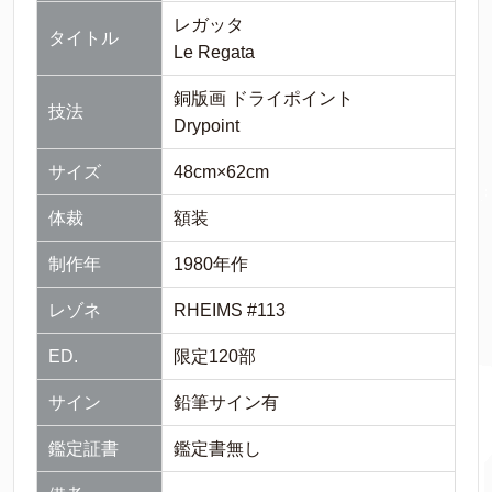
レガッタ
タイトル
Le Regata
銅版画 ドライポイント
技法
Drypoint
サイズ
48cm×62cm
体裁
額装
制作年
1980年作
レゾネ
RHEIMS #113
ED.
限定120部
サイン
鉛筆サイン有
鑑定証書
鑑定書無し