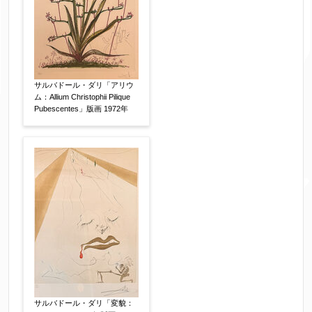
絵の画面サイズ
【任意】
体裁
【任意】
サルバドール・ダリ「アリウ
額装
軸装
シート
ム：Allium Christophii Pilique
その他
Pubescentes」版画 1972年
サイン等の有無
【任意】
サイン有(自筆)
サイン無
印有
鑑定証書付
共箱
共シール
その他
限定番号
【任意】
サルバドール・ダリ「変貌：