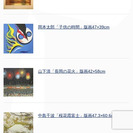
岡本太郎「子供の時間」版画47×39cm
山下清「長岡の花火」版画42×58cm
中島千波「桜花霞富士」版画47.3×60.6cm