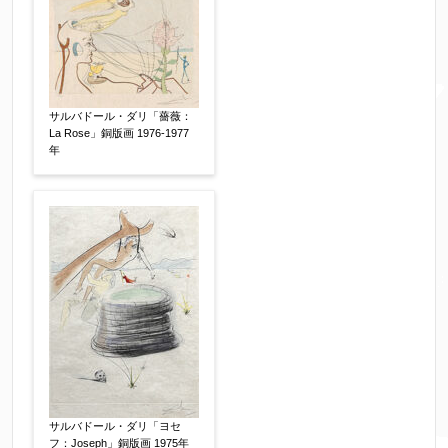
合わせください。
電話番号
【必須】
サルバドール・ダリ「薔薇：
La Rose」銅版画 1976-1977
※携帯電話などご連絡が取りやすいお電話番号を
年
お願い致します。
郵便番号
【必須】
↓郵便番号を入力すると住所の最初が自動入力さ
れます。番地以下は任意でも結構です。
ご住所
【必須】
サルバドール・ダリ「ヨセ
フ：Joseph」銅版画 1975年