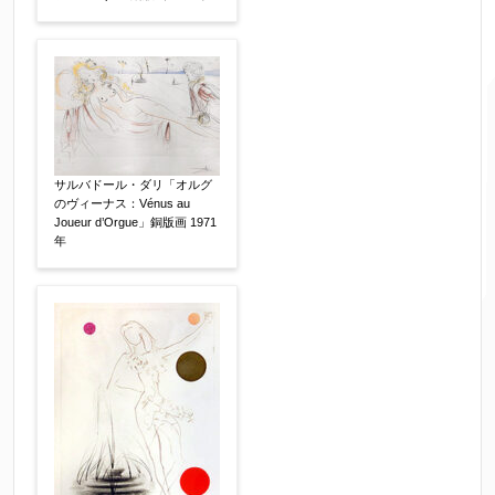
サルバドール・ダリ「オルグ
のヴィーナス：Vénus au
Joueur d’Orgue」銅版画 1971
ご要望などがございましたらご入力ください
年
【任意】