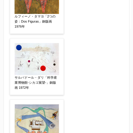
ルフィーノ・タマヨ「2つの
姿：Dos Figuras」銅版画
1976年
サルバドール・ダリ「科学産
業博物館-シカゴ展望-」銅版
画 1972年