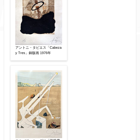
添付画像
【任意】
アントニ・タピエス「Cabeza
y Tres」銅版画 1976年
※添付画像は5MBまでのjpg、gif、pig、pdf形式
にてお送りください。
※追加や複数点ある場合はフォーム送信後に送ら
れてくる送信確認メール記載のアドレスからもお
送り頂けます。
お客様情報をご入力ください。