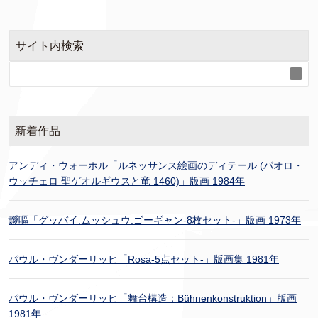
サイト内検索
新着作品
アンディ・ウォーホル「ルネッサンス絵画のディテール (パオロ・
ウッチェロ 聖ゲオルギウスと竜 1460)」版画 1984年
靉嘔「グッバイ.ムッシュウ.ゴーギャン-8枚セット-」版画 1973年
パウル・ヴンダーリッヒ「Rosa-5点セット-」版画集 1981年
パウル・ヴンダーリッヒ「舞台構造：Bühnenkonstruktion」版画
1981年