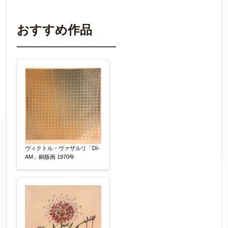
わかる範囲でご入力ください。
※不明な項目は空欄で結構です。
おすすめ作品
▼
作品の作家名
【任意】
作品の画題
【任意】
ヴィクトル・ヴァザルリ「DI-
AM」銅版画 1970年
作品の技法
【任意】
日本画
油彩画
版画
水彩
素描
立体
その他