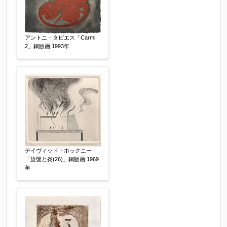
作品コンディション
【任意】
アントニ・タピエス「Carmi
2」銅版画 1993年
デイヴィッド・ホックニー
その他
「旋盤と炎(26)」銅版画 1969
【任意】
年