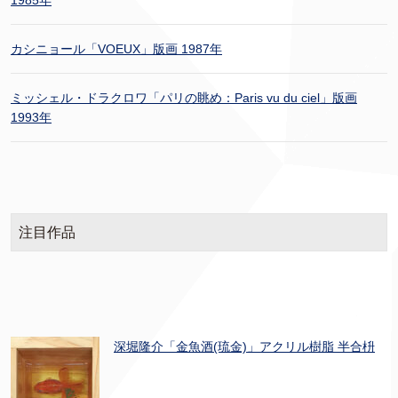
1985年
カシニョール「VOEUX」版画 1987年
ミッシェル・ドラクロワ「パリの眺め：Paris vu du ciel」版画
1993年
注目作品
深堀隆介「金魚酒(琉金)」アクリル樹脂 半合枡