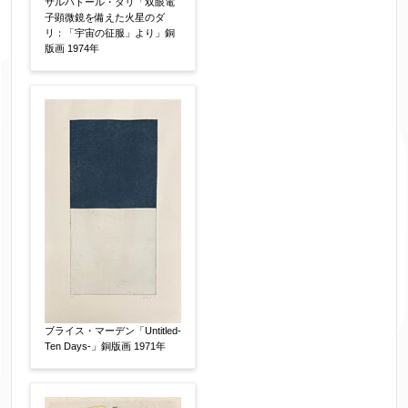
サルバドール・ダリ「双眼電
▼
子顕微鏡を備えた火星のダ
リ：「宇宙の征服」より」銅
版画 1974年
お名前
【必須】
フリガナ
【任意】
メールアドレス
【必須】
※送信完了後こちらのメールアドレス宛に自動で
送信確認メールをお送りします。もし送信確認メ
ブライス・マーデン「Untitled-
ールが受信されない場合は、送信が完了していな
Ten Days-」銅版画 1971年
いか、アドレス間違え、迷惑メールフィルター等
により弊社からのお返事も受信できない場合がご
ざいますので、お電話(
03-6421-6083
)までお問い