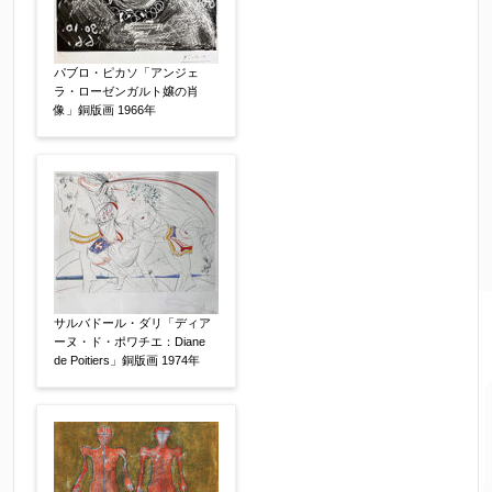
パブロ・ピカソ「アンジェ
ラ・ローゼンガルト嬢の肖
像」銅版画 1966年
サルバドール・ダリ「ディア
ーヌ・ド・ポワチエ：Diane
de Poitiers」銅版画 1974年