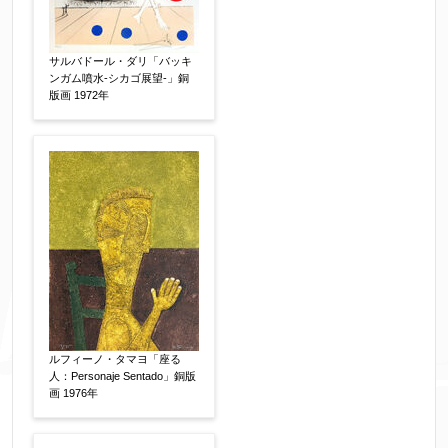
サルバドール・ダリ「バッキ
個人情報の取扱い
ンガム噴水-シカゴ展望-」銅
について、同意の上送信しま
版画 1972年
す。（確認画面は表示されません）
同意する
【必須】
↑ 同意頂けましたらチェックを入れてくださ
い。
※データはSSL(Secure Sockets Layer)通信によ
ルフィーノ・タマヨ「座る
り暗号化して送信されます。
人：Personaje Sentado」銅版
画 1976年