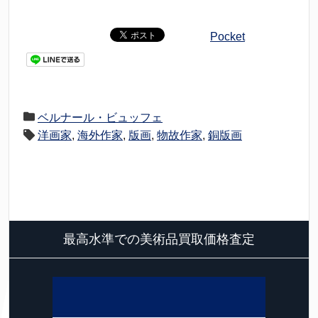
Pocket
ベルナール・ビュッフェ
洋画家
,
海外作家
,
版画
,
物故作家
,
銅版画
最高水準での美術品買取価格査定