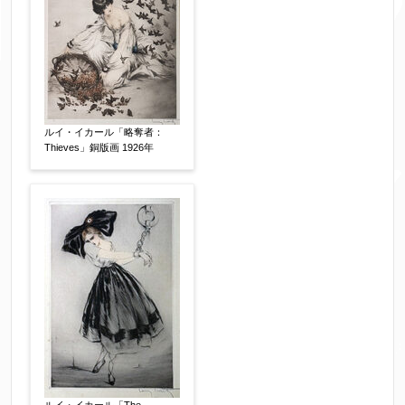
ルイ・イカール「略奪者：
Thieves」銅版画 1926年