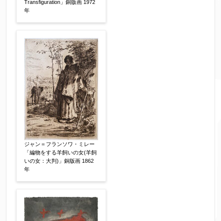
Transfiguration」銅版画 1972
制作年
【任意】
年
売却希望時期
【任意】
すぐに売りたい
電話で相談したい
その他
他社様の査定価格
【任意】
会社名：
ジャン＝フランソワ・ミレー
「編物をする羊飼いの女(羊飼
いの女：大判)」銅版画 1862
査定額：
年
※他社様からご提示された査定額がございました
らお知らせください。その価格が適切かお返事申
し上げます。