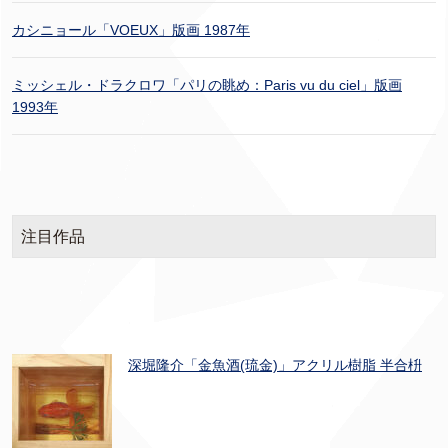
カシニョール「VOEUX」版画 1987年
ミッシェル・ドラクロワ「パリの眺め：Paris vu du ciel」版画
1993年
注目作品
深堀隆介「金魚酒(琉金)」アクリル樹脂 半合枡