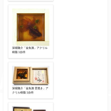
同意する
【必須】
↑ 同意頂けましたらチェックを入れてくださ
い。
深堀隆介「金魚酒」アクリル
樹脂 1合枡
※データはSSL(Secure Sockets Layer)通信によ
り暗号化して送信されます。
深堀隆介「金魚酒 雲透き」ア
クリル樹脂 1合枡