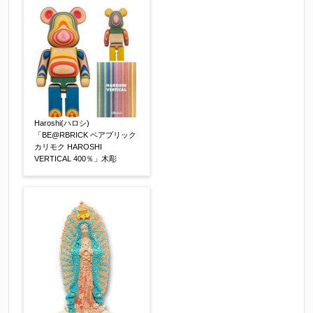
Haroshi(ハロシ)
その他
【任意】
「BE@RBRICK ベアブリック
カリモク HAROSHI
VERTICAL 400％」木彫