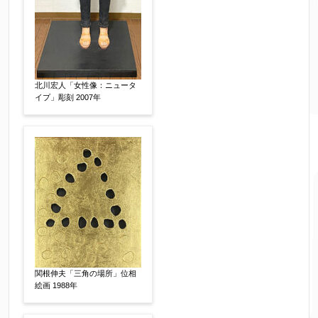
すぐに売りたい
電話で相談したい
その他
他社様の査定価格
【任意】
会社名：
北川宏人「女性像：ニュータ
イプ」彫刻 2007年
査定額：
※他社様からご提示された査定額がございました
らお知らせください。その価格が適切かお返事申
し上げます。
作品コンディション
【任意】
関根伸夫「三角の場所」位相
絵画 1988年