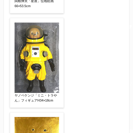
関根伸夫「星座」位相絵画
※携帯電話などご連絡が取りやすいお電話番号を
66×53.5cm
お願い致します。
郵便番号
【必須】
↓郵便番号を入力すると住所の最初が自動入力さ
れます。番地以下は任意でも結構です。
ご住所
【必須】
ヤノベケンジ「ミニ・トラや
ん」フィギュアH34×18cm