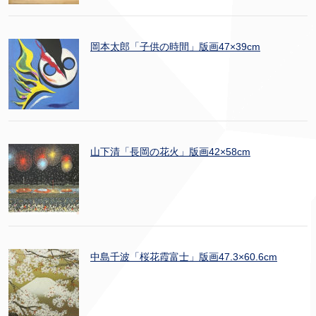
岡本太郎「子供の時間」版画47×39cm
山下清「長岡の花火」版画42×58cm
中島千波「桜花霞富士」版画47.3×60.6cm