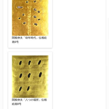
ご要望などがございましたらご入力ください
【任意】
関根伸夫「幼年時代」位相絵
画6号
個人情報の取扱い
について、同意の上送信しま
関根伸夫「八つの場所」位相
絵画8号
す。（確認画面は表示されません）