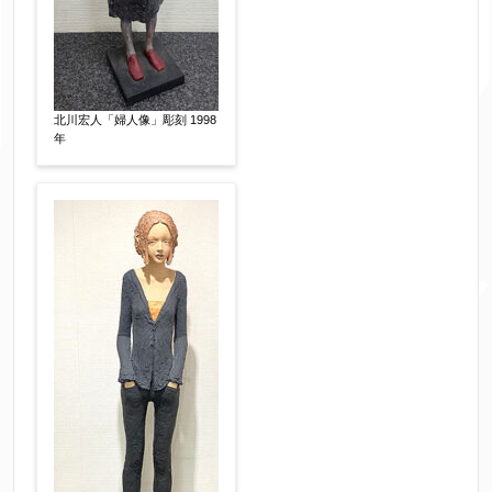
額装
軸装
シート
その他
サイン等の有無
【任意】
北川宏人「婦人像」彫刻 1998
サイン有(自筆)
サイン無
印有
年
鑑定証書付
共箱
共シール
その他
限定番号
【任意】
制作年
【任意】
売却希望時期
【任意】