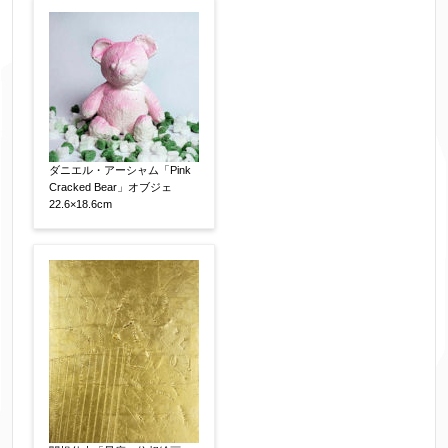
フリガナ
【任意】
メールアドレス
【必須】
ダニエル・アーシャム「Pink
Cracked Bear」オブジェ
※送信完了後こちらのメールアドレス宛に自動で
22.6×18.6cm
送信確認メールをお送りします。もし送信確認メ
ールが受信されない場合は、送信が完了していな
いか、アドレス間違え、迷惑メールフィルター等
により弊社からのお返事も受信できない場合がご
ざいますので、お電話(
03-6421-6083
)までお問い
合わせください。
電話番号
【必須】