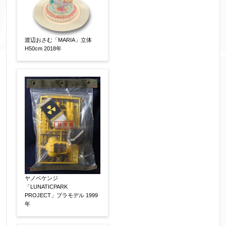
添付画像
【任意】
渡辺おさむ「MARIA」立体
H50cm 2018年
※添付画像は5MBまでのjpg、gif、pig、pdf形式
にてお送りください。
※追加や複数点ある場合はフォーム送信後に送ら
れてくる送信確認メール記載のアドレスからもお
送り頂けます。
お客様情報をご入力ください。
▼
ヤノベケンジ
「LUNATICPARK
PROJECT」プラモデル 1999
お名前
【必須】
年