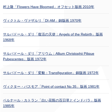
村上隆「Flowers Have Bloomed」オフセット版画 2010年
ヴィクトル・ヴァザルリ「DI-AM」銅版画 1970年
サルバドール・ダリ「復活の天使：Angels of the Rebirth」版画
1968年
サルバドール・ダリ「アリウム：Allium Christophii Pilique
Pubescentes」版画 1972年
サルバドール・ダリ「変貌：Transfiguration」銅版画 1972年
ヴィクター・パスモア「Point of contact No.35」版画 1981年
ベルナール・カトラン「白い花瓶の百日草とインドバラ」版画
1985年