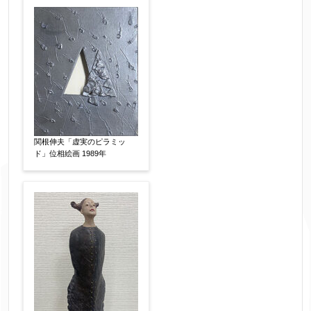
作品の作家名
【任意】
作品の画題
【任意】
作品の技法
【任意】
関根伸夫「虚実のピラミッ
日本画
油彩画
版画
水彩
ド」位相絵画 1989年
素描
立体
その他
絵の画面サイズ
【任意】
体裁
【任意】