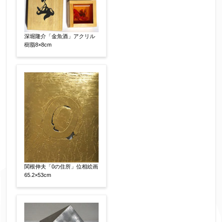
深堀隆介「金魚酒」アクリル
樹脂8×8cm
関根伸夫「0の住所」位相絵画
65.2×53cm