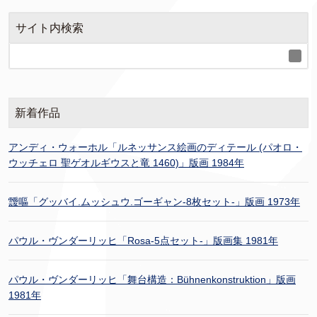
サイト内検索
新着作品
アンディ・ウォーホル「ルネッサンス絵画のディテール (パオロ・
ウッチェロ 聖ゲオルギウスと竜 1460)」版画 1984年
靉嘔「グッバイ.ムッシュウ.ゴーギャン-8枚セット-」版画 1973年
パウル・ヴンダーリッヒ「Rosa-5点セット-」版画集 1981年
パウル・ヴンダーリッヒ「舞台構造：Bühnenkonstruktion」版画
1981年