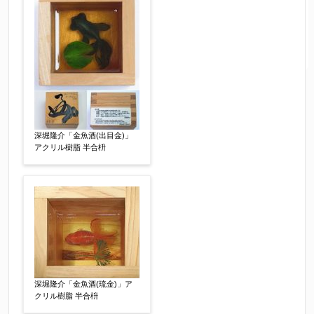
深堀隆介「金魚酒(出目金)」
アクリル樹脂 半合枡
深堀隆介「金魚酒(琉金)」ア
クリル樹脂 半合枡