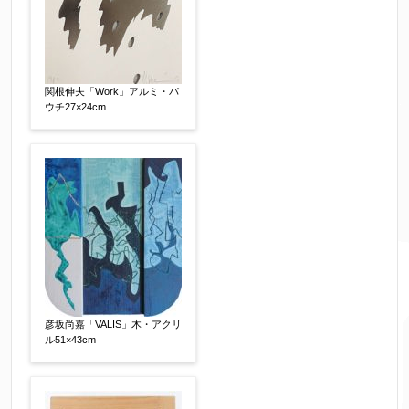
関根伸夫「Work」アルミ・パ
ウチ27×24cm
彦坂尚嘉「VALIS」木・アクリ
ル51×43cm