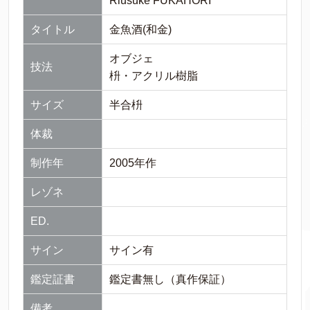
Riusuke FUKAHORI
タイトル
金魚酒(和金)
オブジェ
技法
枡・アクリル樹脂
サイズ
半合枡
体裁
制作年
2005年作
レゾネ
ED.
サイン
サイン有
鑑定証書
鑑定書無し（真作保証）
備考