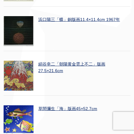
浜口陽三「蝶」銅版画11.4×11.4cm 1967年
絹谷幸二「朝陽黄金雲上不二」版画
27.5×21.6cm
草間彌生「海」版画45×52.7cm