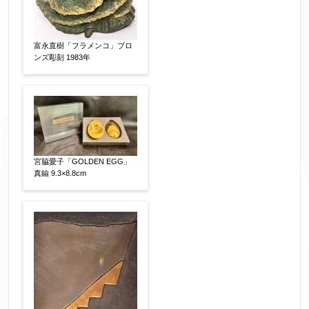
富永直樹「フラメンコ」ブロ
ンズ彫刻 1983年
宮脇愛子「GOLDEN EGG」
真鍮 9.3×8.8cm