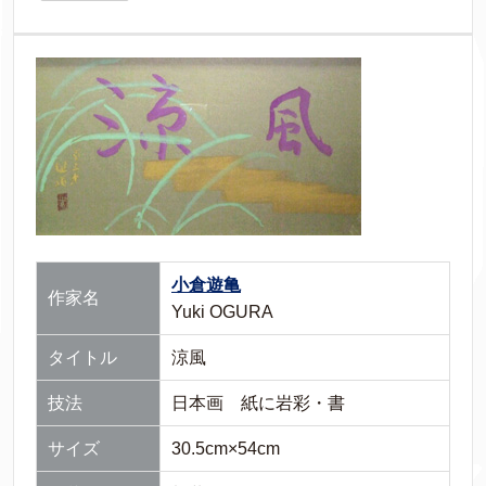
小倉遊亀
作家名
Yuki OGURA
タイトル
涼風
技法
日本画 紙に岩彩・書
サイズ
30.5cm×54cm