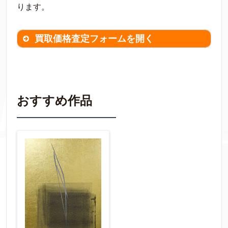
ります。
買取価格査定フォームを開く
買取価格査定は
無料
です。
作品の情報を
わかる範囲でご入力ください。
※不明な項目は空欄で結構です。
おすすめ作品
▼
作品の作家名
【任意】
作品の画題
【任意】