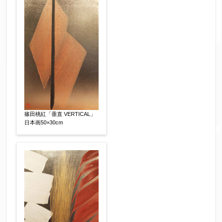
限定番号
【任意】
制作年
【任意】
篠田桃紅「垂直 VERTICAL」
売却希望時期
【任意】
日本画50×30cm
すぐに売りたい
電話で相談したい
その他
他社様の査定価格
【任意】
会社名：