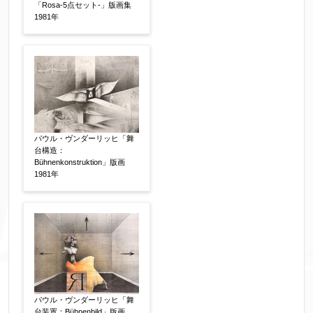
「Rosa-5点セット-」版画集
1981年
個人情報の取扱い
について、同意の上送信しま
す。（確認画面は表示されません）
パウル・ヴンダーリッヒ「舞
台構造：
同意する
【必須】
Bühnenkonstruktion」版画
1981年
↑ 同意頂けましたらチェックを入れてくださ
い。
※データはSSL(Secure Sockets Layer)通信によ
パウル・ヴンダーリッヒ「舞
り暗号化して送信されます。
台装置：Bühnenbild」版画