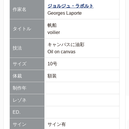
ジョルジュ・ラポルト
作家名
Georges Laporte
帆船
タイトル
voilier
キャンバスに油彩
技法
Oil on canvas
サイズ
10号
体裁
額装
制作年
レゾネ
ED.
サイン
サイン有