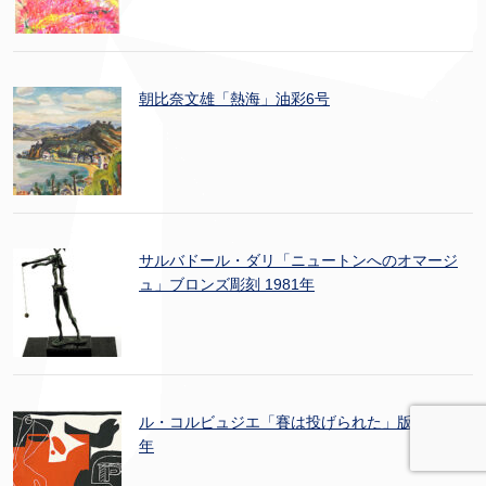
朝比奈文雄「熱海」油彩6号
サルバドール・ダリ「ニュートンへのオマージ
ュ」ブロンズ彫刻 1981年
ル・コルビュジエ「賽は投げられた」版画 1959
年