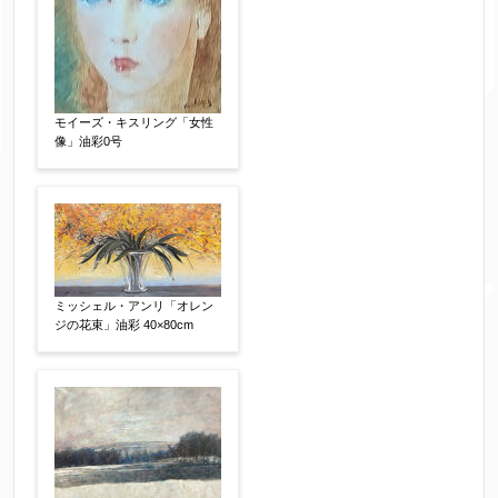
その他
絵の画面サイズ
【任意】
モイーズ・キスリング「女性
像」油彩0号
体裁
【任意】
額装
軸装
シート
その他
ミッシェル・アンリ「オレン
サイン等の有無
【任意】
ジの花束」油彩 40×80cm
サイン有(自筆)
サイン無
印有
鑑定証書付
共箱
共シール
その他
限定番号
【任意】