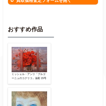
買取価格査定フォームを開く
買取価格査定は
無料
です。
作品の情報を
わかる範囲でご入力ください。
※不明な項目は空欄で結構です。
おすすめ作品
▼
作品の作家名
【任意】
作品の画題
【任意】
ミッシェル・アンリ「ブルゴ
ーニュのコクリコ」油彩 15号
作品の技法
【任意】
日本画
油彩画
版画
水彩
素描
立体