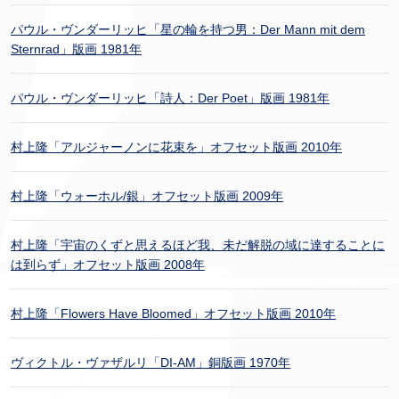
パウル・ヴンダーリッヒ「星の輪を持つ男：Der Mann mit dem
Sternrad」版画 1981年
パウル・ヴンダーリッヒ「詩人：Der Poet」版画 1981年
村上隆「アルジャーノンに花束を」オフセット版画 2010年
村上隆「ウォーホル/銀」オフセット版画 2009年
村上隆「宇宙のくずと思えるほど我、未だ解脱の域に達することに
は到らず」オフセット版画 2008年
村上隆「Flowers Have Bloomed」オフセット版画 2010年
ヴィクトル・ヴァザルリ「DI-AM」銅版画 1970年