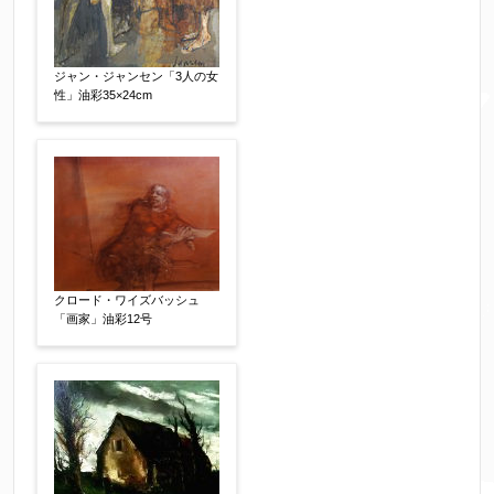
いか、アドレス間違え、迷惑メールフィルター等
により弊社からのお返事も受信できない場合がご
ざいますので、お電話(
03-6421-6083
)までお問い
ジャン・ジャンセン「3人の女
合わせください。
性」油彩35×24cm
電話番号
【必須】
※携帯電話などご連絡が取りやすいお電話番号を
お願い致します。
クロード・ワイズバッシュ
郵便番号
【必須】
「画家」油彩12号
↓郵便番号を入力すると住所の最初が自動入力さ
れます。番地以下は任意でも結構です。