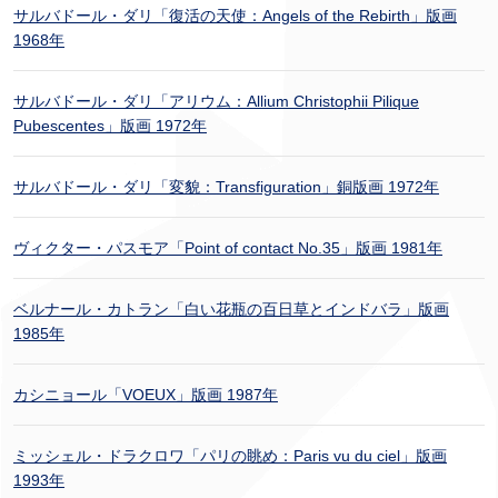
サルバドール・ダリ「復活の天使：Angels of the Rebirth」版画
1968年
サルバドール・ダリ「アリウム：Allium Christophii Pilique
Pubescentes」版画 1972年
サルバドール・ダリ「変貌：Transfiguration」銅版画 1972年
ヴィクター・パスモア「Point of contact No.35」版画 1981年
ベルナール・カトラン「白い花瓶の百日草とインドバラ」版画
1985年
カシニョール「VOEUX」版画 1987年
ミッシェル・ドラクロワ「パリの眺め：Paris vu du ciel」版画
1993年