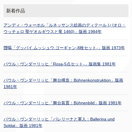
新着作品
アンディ・ウォーホル「ルネッサンス絵画のディテール (パオロ・
ウッチェロ 聖ゲオルギウスと竜 1460)」版画 1984年
靉嘔「グッバイ.ムッシュウ.ゴーギャン-8枚セット-」版画 1973年
パウル・ヴンダーリッヒ「Rosa-5点セット-」版画集 1981年
パウル・ヴンダーリッヒ「舞台構造：Bühnenkonstruktion」版画
1981年
パウル・ヴンダーリッヒ「舞台装置：Bühnenbild」版画 1981年
パウル・ヴンダーリッヒ「バレリーナと軍人：Ballerina und
Soldat」版画 1981年