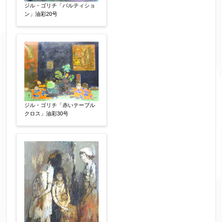
ジル・ゴリチ「パルティショ
お客様情報をご入力ください。
ン」油彩20号
▼
お名前
【必須】
ジル・ゴリチ「赤いテーブル
フリガナ
【任意】
クロス」油彩30号
メールアドレス
【必須】
※送信完了後こちらのメールアドレス宛に自動で
送信確認メールをお送りします。もし送信確認メ
ールが受信されない場合は、送信が完了していな