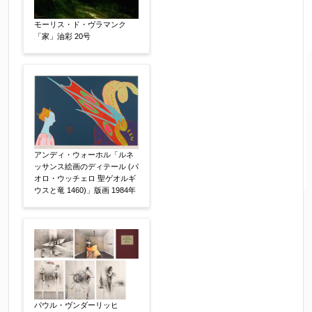
ご住所
【必須】
モーリス・ド・ヴラマンク
「家」油彩 20号
アンディ・ウォーホル「ルネ
ッサンス絵画のディテール (パ
オロ・ウッチェロ 聖ゲオルギ
ウスと竜 1460)」版画 1984年
ご要望などがございましたらご入力ください
【任意】
パウル・ヴンダーリッヒ