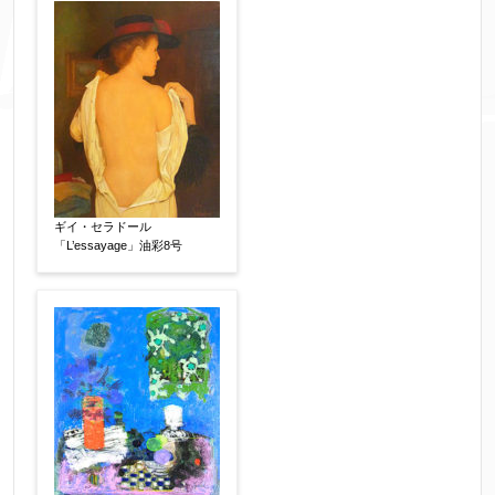
添付画像
【任意】
ギイ・セラドール
「L’essayage」油彩8号
※添付画像は5MBまでのjpg、gif、pig、pdf形式
にてお送りください。
※追加や複数点ある場合はフォーム送信後に送ら
れてくる送信確認メール記載のアドレスからもお
送り頂けます。