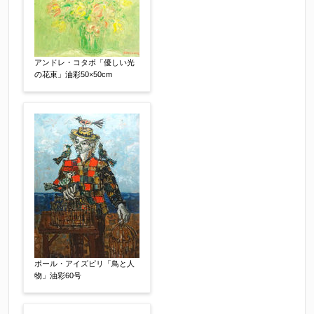
※他社様からご提示された査定額がございました
らお知らせください。その価格が適切かお返事申
し上げます。
アンドレ・コタボ「優しい光
の花束」油彩50×50cm
作品コンディション
【任意】
ポール・アイズピリ「鳥と人
その他
【任意】
物」油彩60号