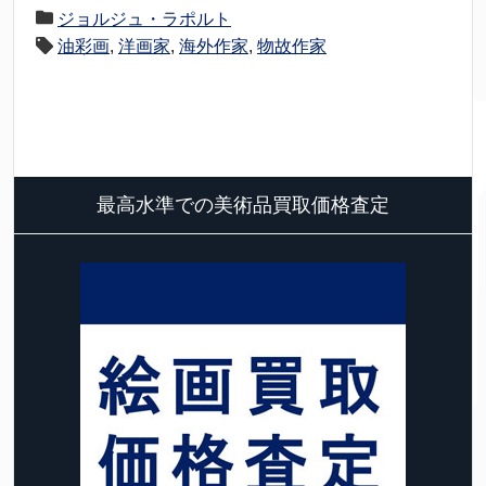
ジョルジュ・ラポルト
油彩画
,
洋画家
,
海外作家
,
物故作家
最高水準での美術品買取価格査定