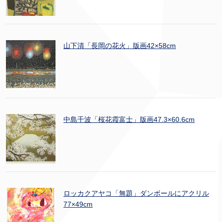
山下清「長岡の花火」版画42×58cm
中島千波「桜花霞富士」版画47.3×60.6cm
ロッカクアヤコ「無題」ダンボールにアクリル
77×49cm