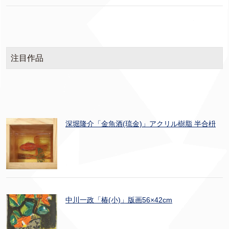
注目作品
深堀隆介「金魚酒(琉金)」アクリル樹脂 半合枡
中川一政「椿(小)」版画56×42cm