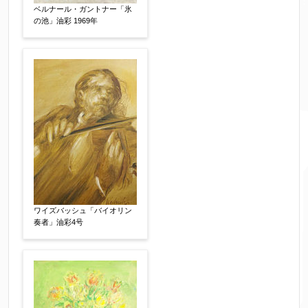
ベルナール・ガントナー「氷
の池」油彩 1969年
制作年
【任意】
売却希望時期
【任意】
すぐに売りたい
電話で相談したい
その他
他社様の査定価格
【任意】
ワイズバッシュ「バイオリン
会社名：
奏者」油彩4号
査定額：