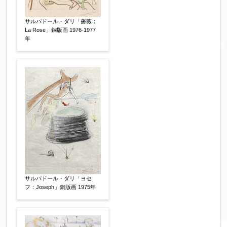
電話番号
【必須】
サルバドール・ダリ「薔薇：
La Rose」銅版画 1976-1977
※携帯電話などご連絡が取りやすいお電話番号を
年
お願い致します。
郵便番号
【必須】
↓郵便番号を入力すると住所の最初が自動入力さ
れます。番地以下は任意でも結構です。
ご住所
【必須】
サルバドール・ダリ「ヨセ
フ：Joseph」銅版画 1975年