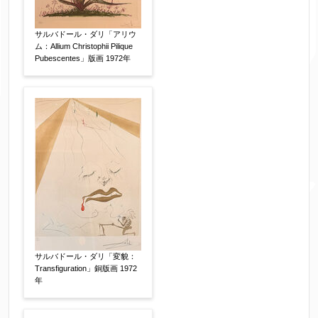
体裁
【任意】
サルバドール・ダリ「アリウ
額装
軸装
シート
ム：Allium Christophii Pilique
その他
Pubescentes」版画 1972年
サイン等の有無
【任意】
サイン有(自筆)
サイン無
印有
鑑定証書付
共箱
共シール
その他
限定番号
【任意】
サルバドール・ダリ「変貌：
Transfiguration」銅版画 1972
制作年
【任意】
年