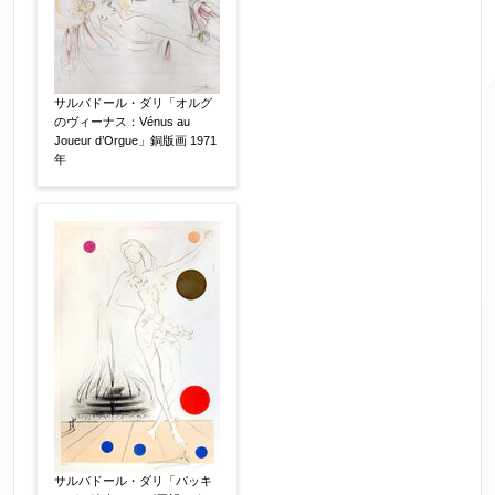
サルバドール・ダリ「オルグ
のヴィーナス：Vénus au
Joueur d’Orgue」銅版画 1971
ご要望などがございましたらご入力ください
年
【任意】
サルバドール・ダリ「バッキ