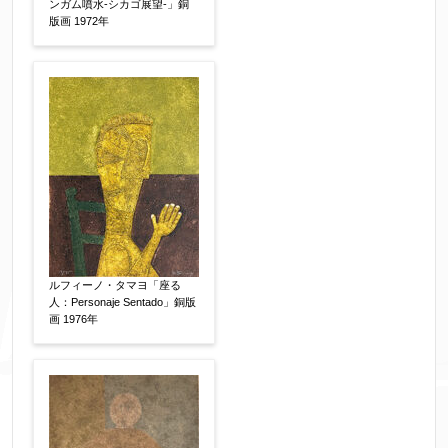
個人情報の取扱い
ンガム噴水-シカゴ展望-」銅
について、同意の上送信しま
版画 1972年
す。（確認画面は表示されません）
同意する
【必須】
↑ 同意頂けましたらチェックを入れてくださ
い。
※データはSSL(Secure Sockets Layer)通信によ
ルフィーノ・タマヨ「座る
り暗号化して送信されます。
人：Personaje Sentado」銅版
画 1976年