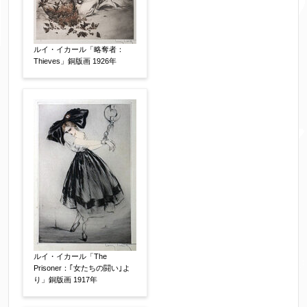
ルイ・イカール「略奪者：
Thieves」銅版画 1926年
ルイ・イカール「The
Prisoner：｢女たちの闘い｣よ
り」銅版画 1917年