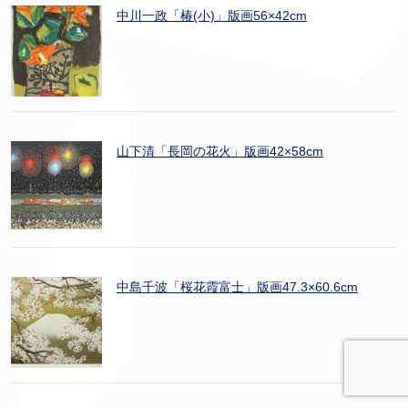
中川一政「椿(小)」版画56×42cm
山下清「長岡の花火」版画42×58cm
中島千波「桜花霞富士」版画47.3×60.6cm