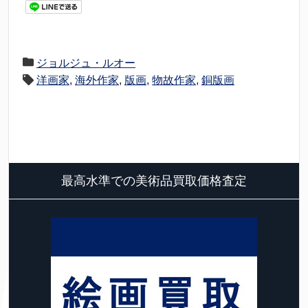
ジョルジュ・ルオー
洋画家
,
海外作家
,
版画
,
物故作家
,
銅版画
最高水準での美術品買取価格査定