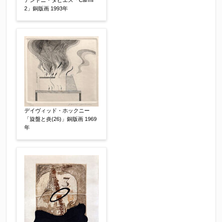
アントニ・タピエス「Carmi
2」銅版画 1993年
デイヴィッド・ホックニー
その他
「旋盤と炎(26)」銅版画 1969
【任意】
年