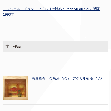
ミッシェル・ドラクロワ「パリの眺め：Paris vu du ciel」版画
1993年
注目作品
深堀隆介「金魚酒(琉金)」アクリル樹脂 半合枡