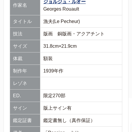
ジョルジュ・ルオー
作家名
Georges Rouault
タイトル
漁夫(Le Pecheur)
技法
版画 銅版画・アクアチント
サイズ
31.8cm×21.9cm
体裁
額装
制作年
1939年作
レゾネ
ED.
限定270部
サイン
版上サイン有
鑑定証書
鑑定書無し（真作保証）