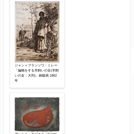
売却希望時期
【任意】
すぐに売りたい
電話で相談したい
その他
他社様の査定価格
【任意】
会社名：
ジャン＝フランソワ・ミレー
「編物をする羊飼いの女(羊飼
いの女：大判)」銅版画 1862
査定額：
年
※他社様からご提示された査定額がございました
らお知らせください。その価格が適切かお返事申
し上げます。
作品コンディション
【任意】