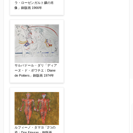
ラ・ローゼンガルト嬢の肖
像」銅版画 1966年
サルバドール・ダリ「ディア
ーヌ・ド・ポワチエ：Diane
de Poitiers」銅版画 1974年
ルフィーノ・タマヨ「2つの
姿：Dos Figuras」銅版画