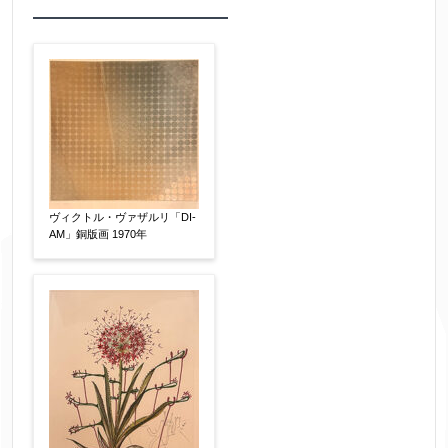
作品の作家名
【任意】
作品の画題
【任意】
ヴィクトル・ヴァザルリ「DI-
AM」銅版画 1970年
作品の技法
【任意】
日本画
油彩画
版画
水彩
素描
立体
その他
絵の画面サイズ
【任意】