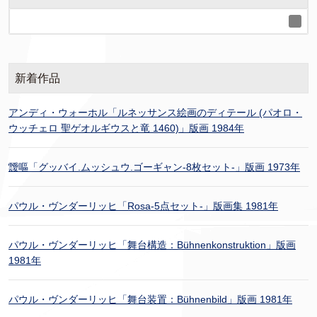
新着作品
アンディ・ウォーホル「ルネッサンス絵画のディテール (パオロ・
ウッチェロ 聖ゲオルギウスと竜 1460)」版画 1984年
靉嘔「グッバイ.ムッシュウ.ゴーギャン-8枚セット-」版画 1973年
パウル・ヴンダーリッヒ「Rosa-5点セット-」版画集 1981年
パウル・ヴンダーリッヒ「舞台構造：Bühnenkonstruktion」版画
1981年
パウル・ヴンダーリッヒ「舞台装置：Bühnenbild」版画 1981年