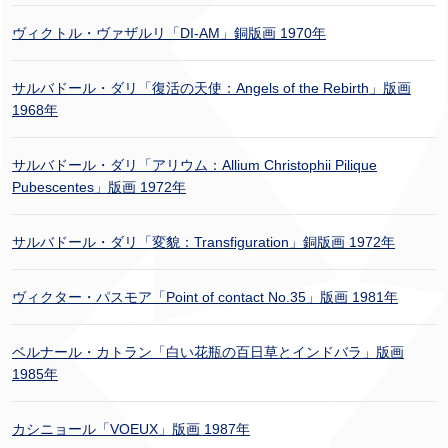
ヴィクトル・ヴァザルリ「DI-AM」銅版画 1970年
サルバドール・ダリ「復活の天使：Angels of the Rebirth」版画
1968年
サルバドール・ダリ「アリウム：Allium Christophii Pilique
Pubescentes」版画 1972年
サルバドール・ダリ「変貌：Transfiguration」銅版画 1972年
ヴィクター・パスモア「Point of contact No.35」版画 1981年
ベルナール・カトラン「白い花瓶の百日草とインドバラ」版画
1985年
カシニョール「VOEUX」版画 1987年