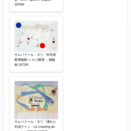
1976年
サルバドール・ダリ「科学産
業博物館-シカゴ展望-」銅版
画 1972年
サルバドール・ダリ「壊れた
石油ライン：Le cracking du