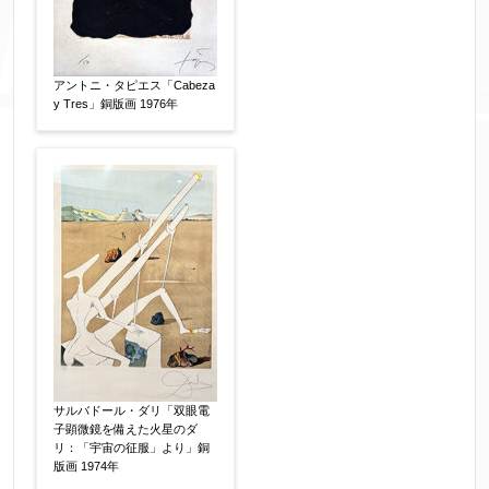
添付画像
【任意】
アントニ・タピエス「Cabeza
y Tres」銅版画 1976年
※添付画像は5MBまでのjpg、gif、pig、pdf形式
にてお送りください。
※追加や複数点ある場合はフォーム送信後に送ら
れてくる送信確認メール記載のアドレスからもお
送り頂けます。
お客様情報をご入力ください。
サルバドール・ダリ「双眼電
▼
子顕微鏡を備えた火星のダ
リ：「宇宙の征服」より」銅
版画 1974年
お名前
【必須】