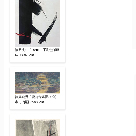
すぐに売りたい
電話で相談したい
その他
他社様の査定価格
【任意】
会社名：
篠田桃紅「RAIN」手彩色版画
47.7×36.6cm
査定額：
※他社様からご提示された査定額がございました
らお知らせください。その価格が適切かお返事申
し上げます。
後藤純男「鹿苑寺庭園(金閣
寺)」版画 35×85cm
作品コンディション
【任意】