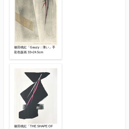
篠田桃紅「Gauzy：薄い」手
彩色版画 33×24.5cm
その他
【任意】
篠田桃紅「THE SHAPE OF