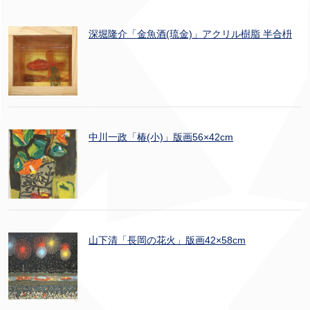
深堀隆介「金魚酒(琉金)」アクリル樹脂 半合枡
中川一政「椿(小)」版画56×42cm
山下清「長岡の花火」版画42×58cm