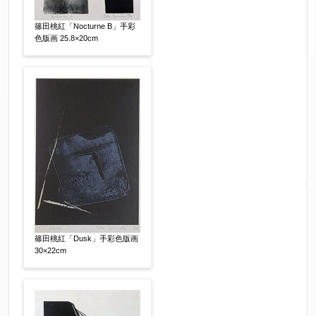
額装
軸装
シート
その他
篠田桃紅「Nocturne B」手彩
色版画 25.8×20cm
サイン等の有無
【任意】
サイン有(自筆)
サイン無
印有
鑑定証書付
共箱
共シール
その他
限定番号
【任意】
制作年
【任意】
篠田桃紅「Dusk」手彩色版画
30×22cm
売却希望時期
【任意】