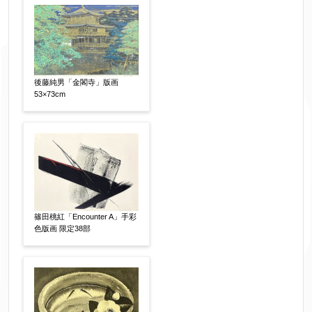
フリガナ
【任意】
後藤純男「金閣寺」版画
メールアドレス
【必須】
53×73cm
※送信完了後こちらのメールアドレス宛に自動で
送信確認メールをお送りします。もし送信確認メ
ールが受信されない場合は、送信が完了していな
いか、アドレス間違え、迷惑メールフィルター等
により弊社からのお返事も受信できない場合がご
篠田桃紅「Encounter A」手彩
ざいますので、お電話(
03-6421-6083
)までお問い
色版画 限定38部
合わせください。
電話番号
【必須】