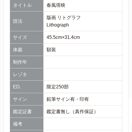
タイトル
春風塔映
版画 リトグラフ
技法
Lithograph
サイズ
45.5cm×31.4cm
体裁
額装
制作年
レゾネ
ED.
限定250部
サイン
鉛筆サイン有・印有
鑑定証書
鑑定書無し（真作保証）
備考