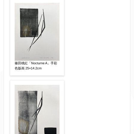
作品の作家名
【任意】
作品の画題
【任意】
作品の技法
【任意】
篠田桃紅「Nocturne A」手彩
日本画
油彩画
版画
水彩
色版画 25×14.2cm
素描
立体
その他
絵の画面サイズ
【任意】
体裁
【任意】