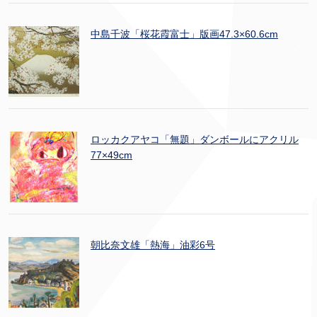
中島千波「桜花霞富士」版画47.3×60.6cm
ロッカクアヤコ「無題」ダンボールにアクリル
77×49cm
朝比奈文雄「熱海」油彩6号