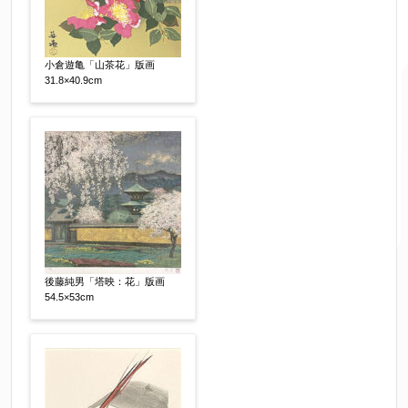
小倉遊亀「山茶花」版画
ご要望などがございましたらご入力ください
31.8×40.9cm
【任意】
後藤純男「塔映：花」版画
54.5×53cm
個人情報の取扱い
について、同意の上送信しま
す。（確認画面は表示されません）