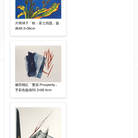
片岡球子「秋：富士四題」版
画48.3×36cm
篠田桃紅「繁栄:Prosperity」
手彩色版画55.3×68.4cm