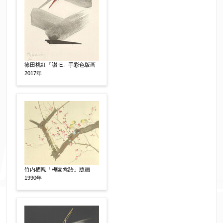
同意する
【必須】
↑ 同意頂けましたらチェックを入れてくださ
い。
篠田桃紅「讃-E」手彩色版画
2017年
※データはSSL(Secure Sockets Layer)通信によ
り暗号化して送信されます。
竹内栖鳳「梅園禽語」版画
1990年