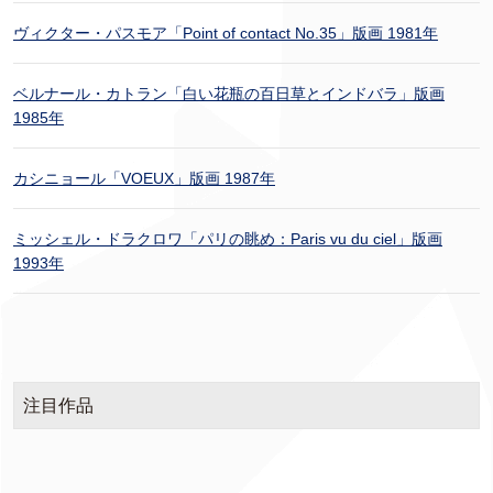
ヴィクター・パスモア「Point of contact No.35」版画 1981年
ベルナール・カトラン「白い花瓶の百日草とインドバラ」版画
1985年
カシニョール「VOEUX」版画 1987年
ミッシェル・ドラクロワ「パリの眺め：Paris vu du ciel」版画
1993年
注目作品