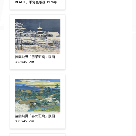
BLACK」手彩色版画 1976年
添付画像
【任意】
※添付画像は5MBまでのjpg、gif、pig、pdf形式
にてお送りください。
※追加や複数点ある場合はフォーム送信後に送ら
後藤純男「雪景斑鳩」版画
れてくる送信確認メール記載のアドレスからもお
33.3×45.5cm
送り頂けます。
お客様情報をご入力ください。
▼
後藤純男「春の斑鳩」版画
お名前
【必須】
33.3×45.5cm