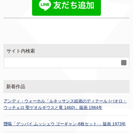
サイト内検索
新着作品
アンディ・ウォーホル「ルネッサンス絵画のディテール (パオロ・
ウッチェロ 聖ゲオルギウスと竜 1460)」版画 1984年
靉嘔「グッバイ.ムッシュウ.ゴーギャン-8枚セット-」版画 1973年