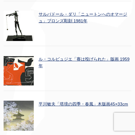
サルバドール・ダリ「ニュートンへのオマージ
ュ」ブロンズ彫刻 1981年
ル・コルビュジエ「賽は投げられた」版画 1959
年
平川敏夫「塔境の四季・春風」木版画45×33cm