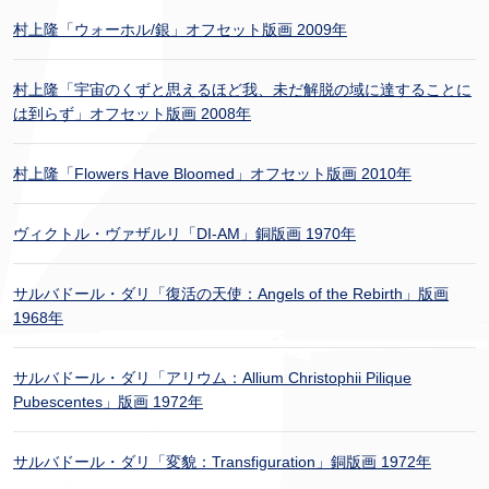
村上隆「ウォーホル/銀」オフセット版画 2009年
村上隆「宇宙のくずと思えるほど我、未だ解脱の域に達することに
は到らず」オフセット版画 2008年
村上隆「Flowers Have Bloomed」オフセット版画 2010年
ヴィクトル・ヴァザルリ「DI-AM」銅版画 1970年
サルバドール・ダリ「復活の天使：Angels of the Rebirth」版画
1968年
サルバドール・ダリ「アリウム：Allium Christophii Pilique
Pubescentes」版画 1972年
サルバドール・ダリ「変貌：Transfiguration」銅版画 1972年