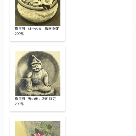
※携帯電話などご連絡が取りやすいお電話番号を
お願い致します。
穐月明「鉢中の天」版画 限定
郵便番号
【必須】
200部
↓郵便番号を入力すると住所の最初が自動入力さ
れます。番地以下は任意でも結構です。
ご住所
【必須】
穐月明「野の佛」版画 限定
200部