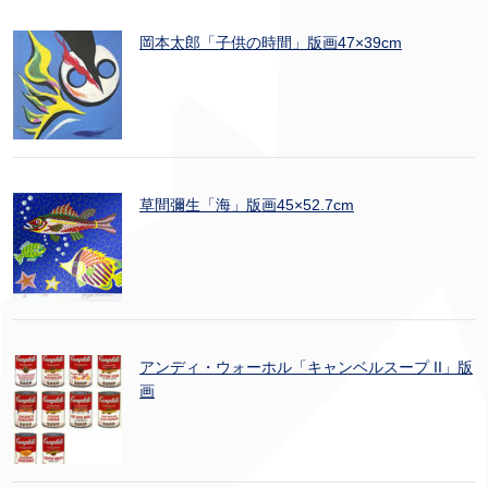
岡本太郎「子供の時間」版画47×39cm
草間彌生「海」版画45×52.7cm
アンディ・ウォーホル「キャンベルスープ II」版
画