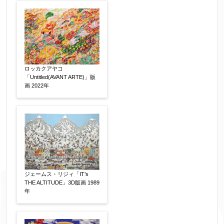
ロッカクアヤコ
「Untitled(AVANT ARTE)」版
画 2022年
ジェームス・リジィ「IT’s
THE ALTITUDE」3D版画 1989
年