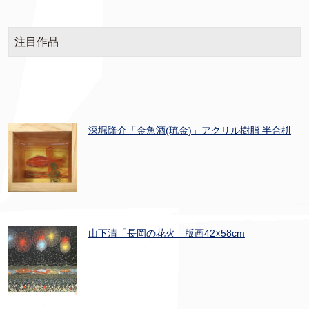
注目作品
深堀隆介「金魚酒(琉金)」アクリル樹脂 半合枡
山下清「長岡の花火」版画42×58cm