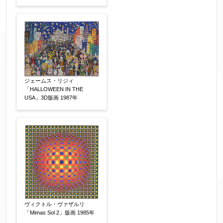
メールアドレス
【必須】
※送信完了後こちらのメールアドレス宛に自動で
送信確認メールをお送りします。もし送信確認メ
ールが受信されない場合は、送信が完了していな
ジェームス・リジィ
いか、アドレス間違え、迷惑メールフィルター等
「HALLOWEEN IN THE
USA」3D版画 1987年
により弊社からのお返事も受信できない場合がご
ざいますので、お電話(
03-6421-6083
)までお問い
合わせください。
電話番号
【必須】
※携帯電話などご連絡が取りやすいお電話番号を
お願い致します。
ヴィクトル・ヴァザルリ
「Mimas Sol 2」版画 1985年