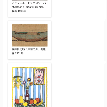
サイン等の有無
【任意】
ミッシェル・ドラクロワ「パ
サイン有(自筆)
サイン無
印有
リの眺め：Paris vu du ciel」
版画 1993年
鑑定証書付
共箱
共シール
その他
限定番号
【任意】
福井良之助「岸辺の舟」孔版
画 1961年
制作年
【任意】
売却希望時期
【任意】
すぐに売りたい
電話で相談したい
その他