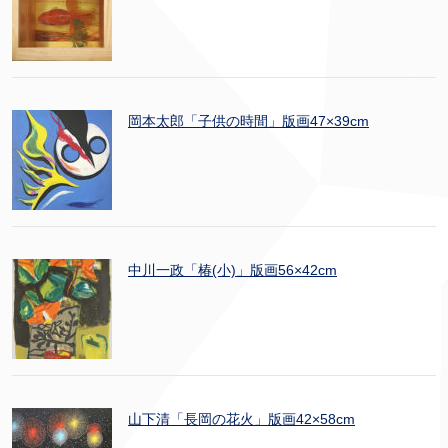
岡本太郎「子供の時間」版画47×39cm
中川一政「椿(小)」版画56×42cm
山下清「長岡の花火」版画42×58cm