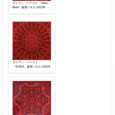
ダミアン・ハースト「Taytu
Betul」版画パネル 2022年
限定番号
【任意】
制作年
【任意】
売却希望時期
【任意】
ダミアン・ハースト
「SUIKO」版画パネル 2022年
すぐに売りたい
電話で相談したい
その他
他社様の査定価格
【任意】
会社名：