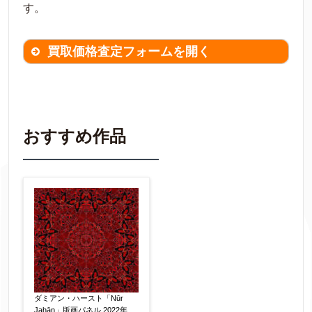
す。
買取価格査定フォームを開く
買取価格査定は
無料
です。
作品の情報を
わかる範囲でご入力ください。
※不明な項目は空欄で結構です。
おすすめ作品
▼
作品の作家名
【任意】
作品の画題
【任意】
ダミアン・ハースト「Nūr
Jahān」版画パネル 2022年