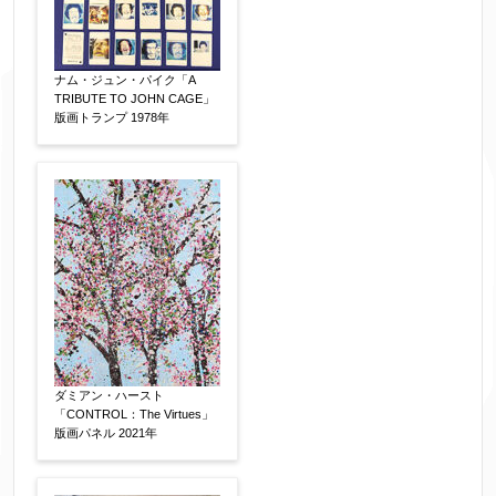
れてくる送信確認メール記載のアドレスからもお
送り頂けます。
ナム・ジュン・パイク「A
お客様情報をご入力ください。
TRIBUTE TO JOHN CAGE」
版画トランプ 1978年
▼
お名前
【必須】
フリガナ
【任意】
ダミアン・ハースト
「CONTROL：The Virtues」
版画パネル 2021年
メールアドレス
【必須】