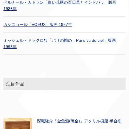
ベルナール・カトラン「白い花瓶の百日草とインドバラ」版画
1985年
カシニョール「VOEUX」版画 1987年
ミッシェル・ドラクロワ「パリの眺め：Paris vu du ciel」版画
1993年
注目作品
深堀隆介「金魚酒(琉金)」アクリル樹脂 半合枡