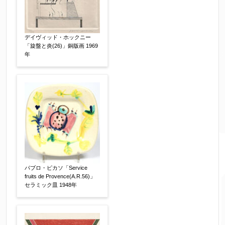
デイヴィッド・ホックニー
「旋盤と炎(26)」銅版画 1969
年
パブロ・ピカソ「Service
fruits de Provence(A.R.56)」
セラミック皿 1948年