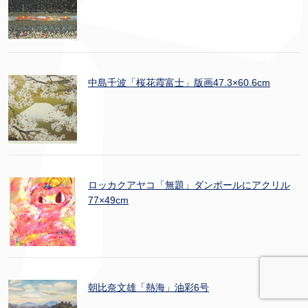
中島千波「桜花霞富士」版画47.3×60.6cm
ロッカクアヤコ「無題」ダンボールにアクリル
77×49cm
朝比奈文雄「熱海」油彩6号