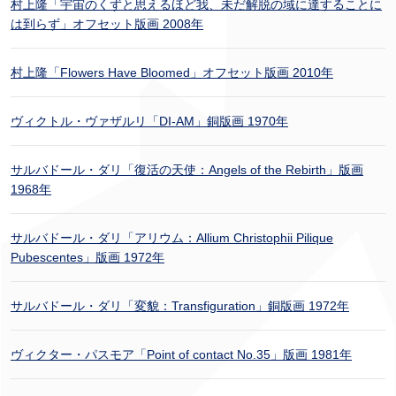
村上隆「宇宙のくずと思えるほど我、未だ解脱の域に達することに
は到らず」オフセット版画 2008年
村上隆「Flowers Have Bloomed」オフセット版画 2010年
ヴィクトル・ヴァザルリ「DI-AM」銅版画 1970年
サルバドール・ダリ「復活の天使：Angels of the Rebirth」版画
1968年
サルバドール・ダリ「アリウム：Allium Christophii Pilique
Pubescentes」版画 1972年
サルバドール・ダリ「変貌：Transfiguration」銅版画 1972年
ヴィクター・パスモア「Point of contact No.35」版画 1981年