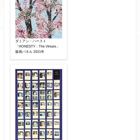
その他
【任意】
ダミアン・ハースト
「HONESTY：The Virtues」
版画パネル 2021年
添付画像
【任意】
※添付画像は5MBまでのjpg、gif、pig、pdf形式
にてお送りください。
※追加や複数点ある場合はフォーム送信後に送ら