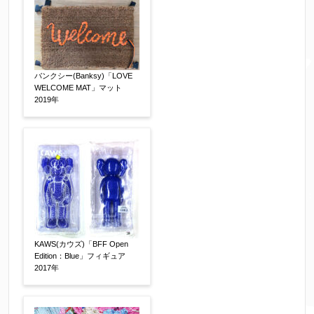
※送信完了後こちらのメールアドレス宛に自動で
送信確認メールをお送りします。もし送信確認メ
ールが受信されない場合は、送信が完了していな
いか、アドレス間違え、迷惑メールフィルター等
により弊社からのお返事も受信できない場合がご
バンクシー(Banksy)「LOVE
WELCOME MAT」マット
ざいますので、お電話(
03-6421-6083
)までお問い
2019年
合わせください。
電話番号
【必須】
※携帯電話などご連絡が取りやすいお電話番号を
お願い致します。
KAWS(カウズ)「BFF Open
郵便番号
【必須】
Edition：Blue」フィギュア
2017年