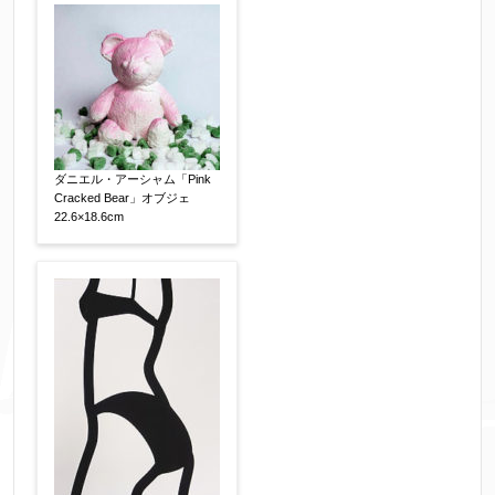
ダニエル・アーシャム「Pink
Cracked Bear」オブジェ
22.6×18.6cm
個人情報の取扱い
について、同意の上送信しま
す。（確認画面は表示されません）
同意する
【必須】
↑ 同意頂けましたらチェックを入れてくださ
い。