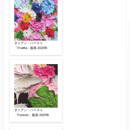
↓郵便番号を入力すると住所の最初が自動入力さ
れます。番地以下は任意でも結構です。
ご住所
【必須】
ダミアン・ハースト
「Fruitful」版画 2020年
ご要望などがございましたらご入力ください
【任意】
ダミアン・ハースト
「Forever」版画 2020年