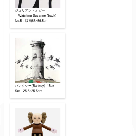
※データはSSL(Secure Sockets Layer)通信によ
ジュリアン・オピー
「Watching Suzanne (back)
り暗号化して送信されます。
No.5」版画83×56.5cm
バンクシー(Banksy)「Box
Set」25.5×25.5cm