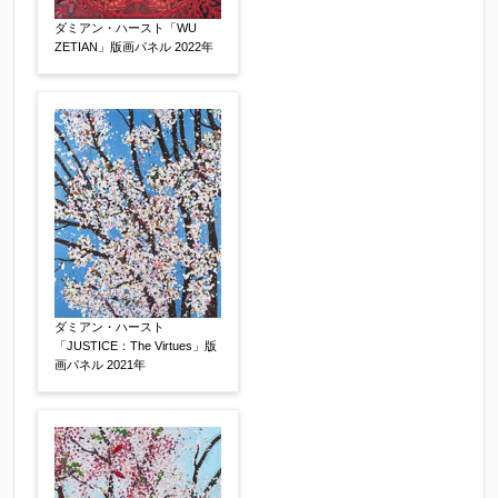
査定額：
ダミアン・ハースト「WU
ZETIAN」版画パネル 2022年
※他社様からご提示された査定額がございました
らお知らせください。その価格が適切かお返事申
し上げます。
作品コンディション
【任意】
ダミアン・ハースト
「JUSTICE：The Virtues」版
画パネル 2021年