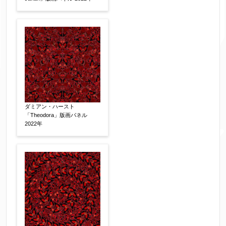
作品の技法
【任意】
日本画
油彩画
版画
水彩
素描
立体
その他
絵の画面サイズ
【任意】
ダミアン・ハースト
「Theodora」版画パネル
体裁
【任意】
2022年
額装
軸装
シート
その他
サイン等の有無
【任意】
サイン有(自筆)
サイン無
印有
鑑定証書付
共箱
共シール
その他