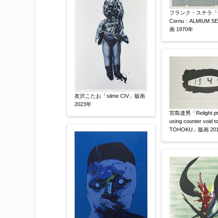
フランク・ステラ「C
Cornu：ALMIUM S
画 1970年
友沢こたお「slime CIV」版画
その他
【任意】
2023年
宮島達男「Relight pro
using counter void to
TOHOKU」版画 20