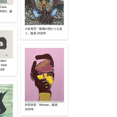
asa
ERIES」版
小松美羽「蝋燭の明かりを追
う」版画 2020年
ject
 think
18年
井田幸昌「Woman」版画
2020年