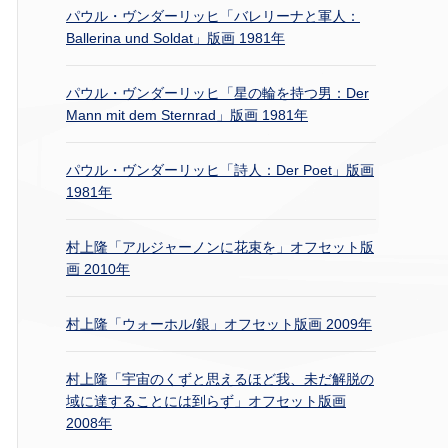
パウル・ヴンダーリッヒ「バレリーナと軍人：
Ballerina und Soldat」版画 1981年
パウル・ヴンダーリッヒ「星の輪を持つ男：Der
Mann mit dem Sternrad」版画 1981年
パウル・ヴンダーリッヒ「詩人：Der Poet」版画
1981年
村上隆「アルジャーノンに花束を」オフセット版
画 2010年
村上隆「ウォーホル/銀」オフセット版画 2009年
村上隆「宇宙のくずと思えるほど我、未だ解脱の
域に達することには到らず」オフセット版画
2008年