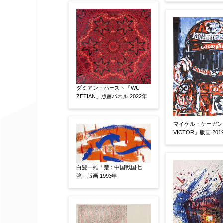
絵の画面サイズ
【任意】
体裁
【任意】
ダミアン・ハースト「WU
額装
軸装
シート
その他
ZETIAN」版画パネル 2022年
サイン等の有無
【任意】
マイケル・ケーガン「V
VICTOR」版画 201
サイン有(自筆)
サイン無
印
その他
白髪一雄「楚：中国戦国七
強」版画 1993年
限定番号
【任意】