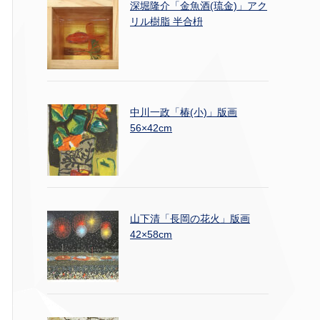
深堀隆介「金魚酒(琉金)」アク
リル樹脂 半合枡
中川一政「椿(小)」版画
56×42cm
山下清「長岡の花火」版画
42×58cm