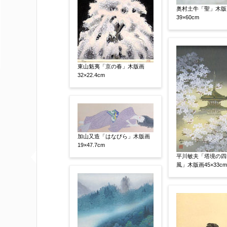
奥村土牛「聖」木版
39×60cm
査定額：
※他社様からご提示された査定額がござ
事申し上げます。
東山魁夷「京の春」木版画
32×22.4cm
作品コンディション
【任意】
加山又造「はなびら」木版画
19×47.7cm
平川敏夫「塔境の四
風」木版画45×33cm
その他
【任意】