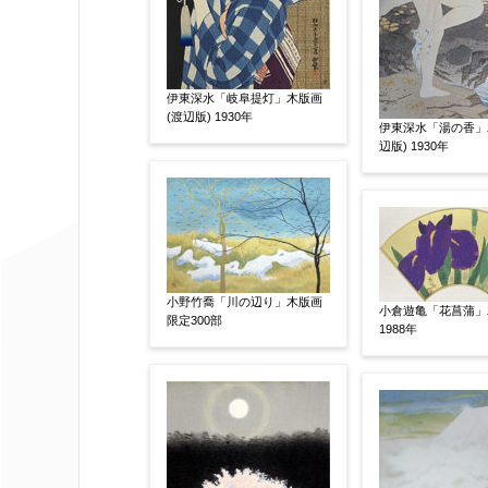
サイン等の有無
【任意】
サイン有(自筆)
サイン無
印
その他
伊東深水「岐阜提灯」木版画
(渡辺版) 1930年
伊東深水「湯の香」
限定番号
【任意】
辺版) 1930年
制作年
【任意】
小野竹喬「川の辺り」木版画
小倉遊亀「花菖蒲」
限定300部
1988年
売却希望時期
【任意】
すぐに売りたい
電話で相談した
他社様の査定価格
【任意】
会社名：