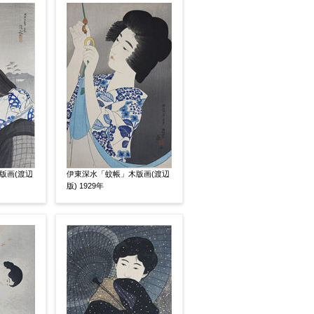
素描
立体
版画(渡辺
伊東深水「蚊帳」木版画(渡辺
版) 1929年