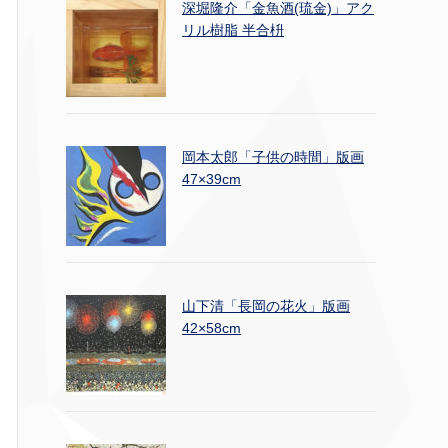
深堀隆介「金魚酒(琉金)」アク
リル樹脂 半合枡
岡本太郎「子供の時間」版画
47×39cm
山下清「長岡の花火」版画
42×58cm