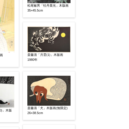
松尾敏男「牡丹晨光」木版画
35×45.5cm
斎藤清「月雲(1)」木版画
画
1980年
、pdf形式にてお送りください。
斎藤清「犬」木版画(無限定)
後に送られてくる送信確認メール記載のアドレスから
0)」木版
26×38.5cm