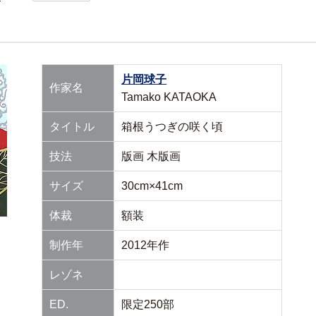
片岡球子
作家名
Tamako KATAOKA
タイトル
箱根うつぎの咲く頃
技法
版画 木版画
サイズ
30cm×41cm
体裁
額装
制作年
2012年作
レゾネ
ED.
限定250部