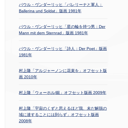
パウル・ヴンダーリッヒ「バレリーナと軍人：
Ballerina und Soldat」版画 1981年
パウル・ヴンダーリッヒ「星の輪を持つ男：Der
Mann mit dem Sternrad」版画 1981年
パウル・ヴンダーリッヒ「詩人：Der Poet」版画
1981年
村上隆「アルジャーノンに花束を」オフセット版
画 2010年
村上隆「ウォーホル/銀」オフセット版画 2009年
村上隆「宇宙のくずと思えるほど我、未だ解脱の
域に達することには到らず」オフセット版画
2008年