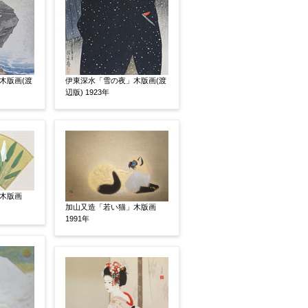
有
鑑定証書付
共箱
共シール
木版画(渡
伊東深水「雪の夜」木版画(渡
辺版) 1923年
木版画
加山又造「若い猫」木版画
1991年
い
その他