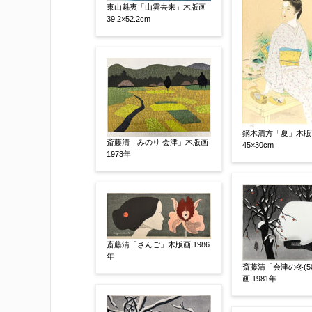
東山魁夷「山雲去来」木版画
39.2×52.2cm
鏑木清方「夏」木版
斎藤清「みのり 会津」木版画
45×30cm
1973年
添付画像
【任意】
斎藤清「さんご」木版画 1986
※添付画像は5MBまでのjpg、gif、pig
年
※追加や複数点ある場合はフォーム送信
斎藤清「会津の冬(5
画 1981年
もお送り頂けます。