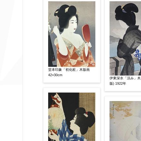
作品の画題
【任意】
作品の技法
【任意】
日本画
油彩画
版画
水彩
その他
堂本印象「初化粧」木版画
42×30cm
伊東深水「涼み」木
版) 1922年
絵の画面サイズ
【任意】
体裁
【任意】
額装
軸装
シート
その他