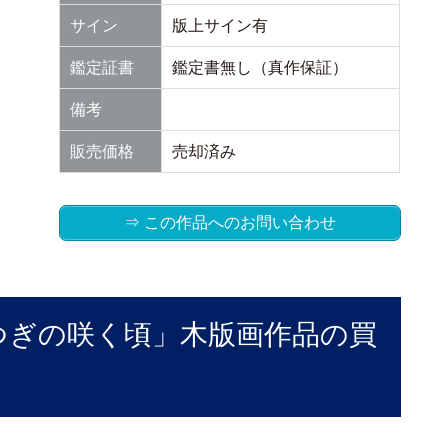
サイン
版上サイン有
鑑定証書
鑑定書無し（真作保証）
備考
販売価格
売却済み
⇒ この作品へのお問い合わせ
つぎの咲く頃」木版画作品の買