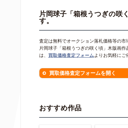
片岡球子「箱根うつぎの咲
す。
査定は無料でオークション落札価格等の市
片岡球子「箱根うつぎの咲く頃」木版画作
は、
買取価格査定フォーム
よりお気軽にご
買取価格査定フォームを開く
買取価格査定は
無料
です。
作品の
※不明な項目は空欄で結構です。
▼
おすすめ作品
作品の作家名
【任意】