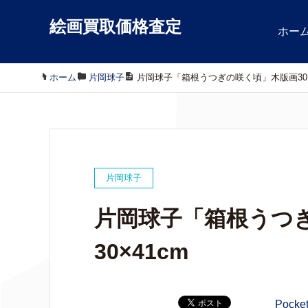
絵画買取価格査定
ホー
ホーム
/
片岡球子
/
片岡球子「箱根うつぎの咲く頃」木版画30×
片岡球子
片岡球子「箱根うつ
30×41cm
Pocke