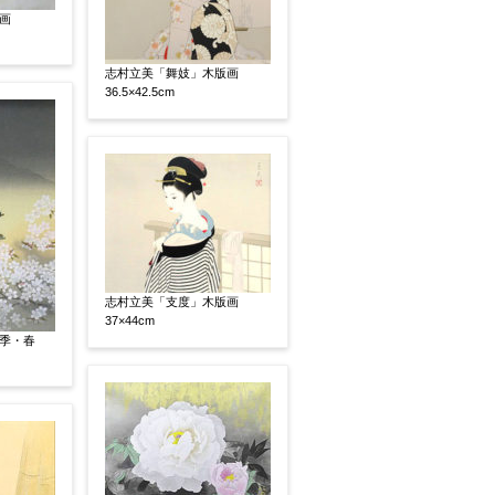
画
志村立美「舞妓」木版画
いましたらお知らせください。その価格が適切かお返
36.5×42.5cm
志村立美「支度」木版画
37×44cm
季・春