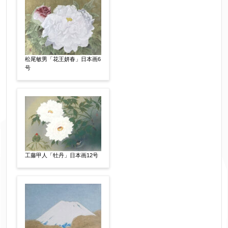
作品の画題
【任意】
松尾敏男「花王妍春」日本画6
号
作品の技法
【任意】
日本画
油彩画
版画
水彩
素描
立体
その他
工藤甲人「牡丹」日本画12号
絵の画面サイズ
【任意】
体裁
【任意】
額装
軸装
シート