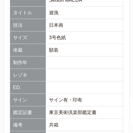
Seison MAEDA
タイトル
遊漁
技法
日本画
サイズ
3号色紙
体裁
額装
制作年
レゾネ
ED.
サイン
サイン有・印有
鑑定証書
東京美術倶楽部鑑定書
備考
共箱