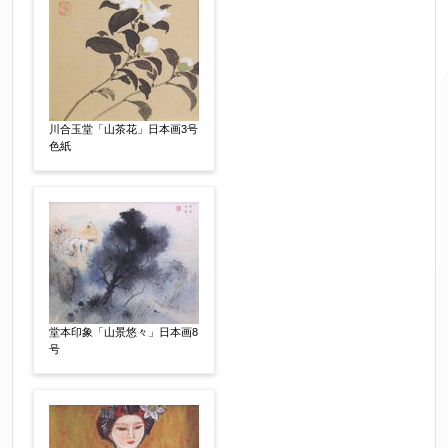
ご要望などがございましたらご入力ください
【任意】
川合玉堂「山茶花」日本画3号
色紙
堂本印象「山景悠々」日本画8
号
個人情報の取扱い
について、同意の上送信しま
す。（確認画面は表示されません）