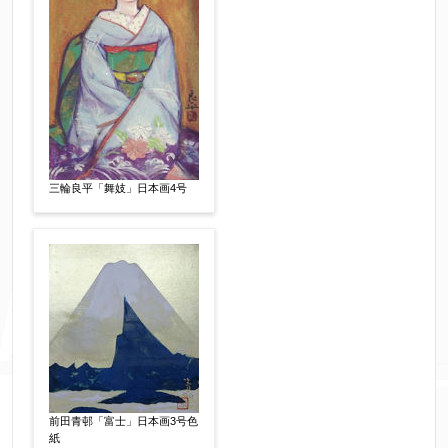
同意する
【必須】
↑ 同意頂けましたらチェックを入れてくださ
い。
三輪良平「舞妓」日本画4号
※データはSSL(Secure Sockets Layer)通信によ
り暗号化して送信されます。
前田青邨「富士」日本画3号色
紙