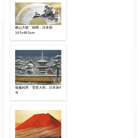
フリガナ
【任意】
横山大観「朝輝」日本画
14.5×48.5cm
メールアドレス
【必須】
※送信完了後こちらのメールアドレス宛に自動で
送信確認メールをお送りします。もし送信確認メ
ールが受信されない場合は、送信が完了していな
いか、アドレス間違え、迷惑メールフィルター等
により弊社からのお返事も受信できない場合がご
後藤純男「雪景大和」日本画4
ざいますので、お電話(
03-6421-6083
)までお問い
号
合わせください。
電話番号
【必須】
※携帯電話などご連絡が取りやすいお電話番号を