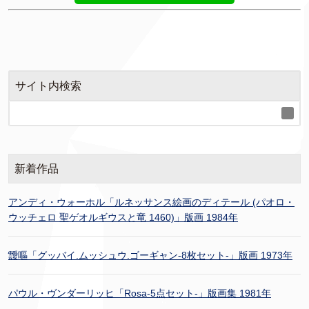
サイト内検索
新着作品
アンディ・ウォーホル「ルネッサンス絵画のディテール (パオロ・
ウッチェロ 聖ゲオルギウスと竜 1460)」版画 1984年
靉嘔「グッバイ.ムッシュウ.ゴーギャン-8枚セット-」版画 1973年
パウル・ヴンダーリッヒ「Rosa-5点セット-」版画集 1981年