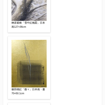
榊原紫峰「雪中紅梅図」日本
画127×36cm
その他
【任意】
篠田桃紅「微々」日本画・書
70×50.1cm
添付画像
【任意】