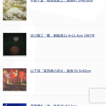
中島千波「桜花霞富士」版画47.3×60.6cm
浜口陽三「蝶」銅版画11.4×11.4cm 1967年
山下清「富田林の花火」版画 51.5×62cm