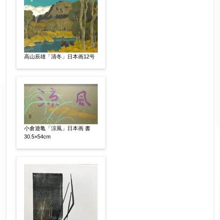
高山辰雄「清冬」日本画12号
小倉遊亀「涼風」日本画 書
30.5×54cm