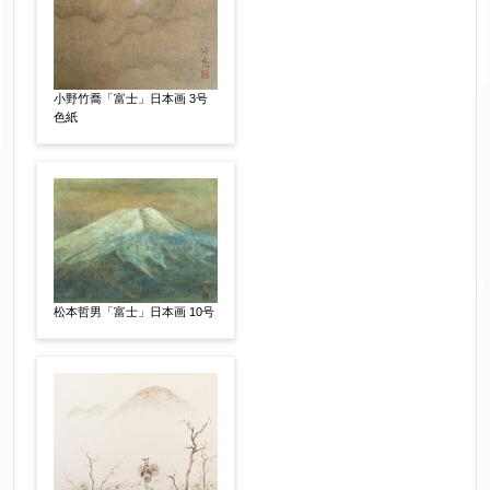
その他
サイン等の有無
【任意】
小野竹喬「富士」日本画 3号
サイン有(自筆)
サイン無
印有
色紙
鑑定証書付
共箱
共シール
その他
限定番号
【任意】
松本哲男「富士」日本画 10号
制作年
【任意】
売却希望時期
【任意】
すぐに売りたい
電話で相談したい