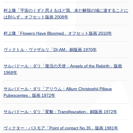
村上隆「宇宙のくずと思えるほど我、未だ解脱の域に達することに
は到らず」オフセット版画 2008年
村上隆「Flowers Have Bloomed」オフセット版画 2010年
ヴィクトル・ヴァザルリ「DI-AM」銅版画 1970年
サルバドール・ダリ「復活の天使：Angels of the Rebirth」版画
1968年
サルバドール・ダリ「アリウム：Allium Christophii Pilique
Pubescentes」版画 1972年
サルバドール・ダリ「変貌：Transfiguration」銅版画 1972年
ヴィクター・パスモア「Point of contact No.35」版画 1981年