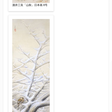
その他
酒井三良「山秋」日本画 8号
他社様の査定価格
【任意】
会社名：
査定額：
※他社様からご提示された査定額がございました
らお知らせください。その価格が適切かお返事申
し上げます。
作品コンディション
【任意】