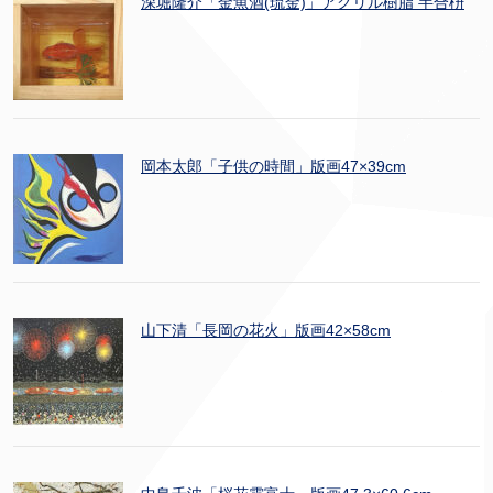
深堀隆介「金魚酒(琉金)」アクリル樹脂 半合枡
岡本太郎「子供の時間」版画47×39cm
山下清「長岡の花火」版画42×58cm