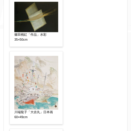
※添付画像は5MBまでのjpg、gif、pig、pdf形式
にてお送りください。
篠田桃紅「作品」水彩
35×50cm
※追加や複数点ある場合はフォーム送信後に送ら
れてくる送信確認メール記載のアドレスからもお
送り頂けます。
お客様情報をご入力ください。
▼
お名前
【必須】
川端龍子「大吉丸」日本画
60×49cm