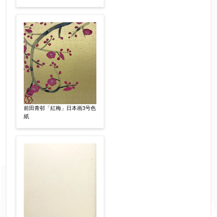
前田青邨「紅梅」日本画3号色
紙