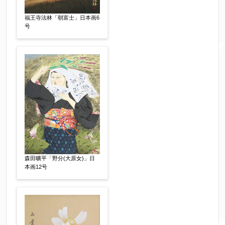
お願い致します。
福王寺法林「朝富士」日本画6
号
郵便番号
【必須】
↓郵便番号を入力すると住所の最初が自動入力さ
れます。番地以下は任意でも結構です。
ご住所
【必須】
森田曠平「野分(大原女)」日
本画12号