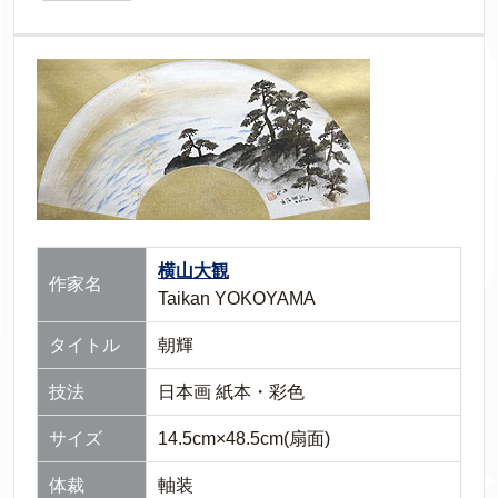
横山大観
作家名
Taikan YOKOYAMA
タイトル
朝輝
技法
日本画 紙本・彩色
サイズ
14.5cm×48.5cm(扇面)
体裁
軸装