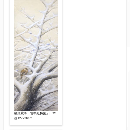
査定額：
※他社様からご提示された査定額がございました
らお知らせください。その価格が適切かお返事申
し上げます。
作品コンディション
【任意】
榊原紫峰「雪中紅梅図」日本
画127×36cm