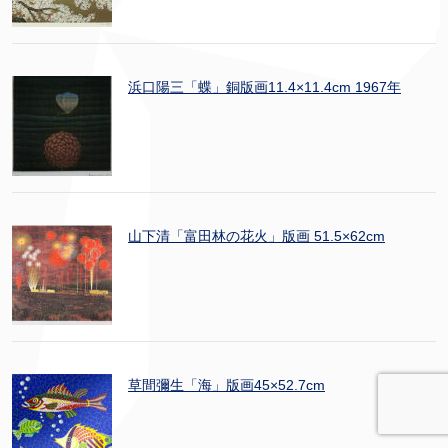
浜口陽三「蝶」銅版画11.4×11.4cm 1967年
山下清「富田林の花火」版画 51.5×62cm
草間彌生「海」版画45×52.7cm