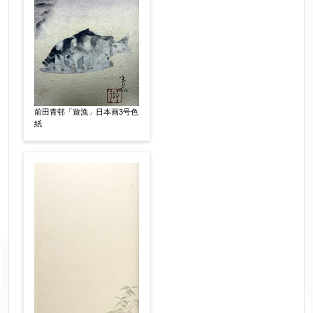
前田青邨「遊漁」日本画3号色
紙