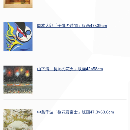
岡本太郎「子供の時間」版画47×39cm
山下清「長岡の花火」版画42×58cm
中島千波「桜花霞富士」版画47.3×60.6cm