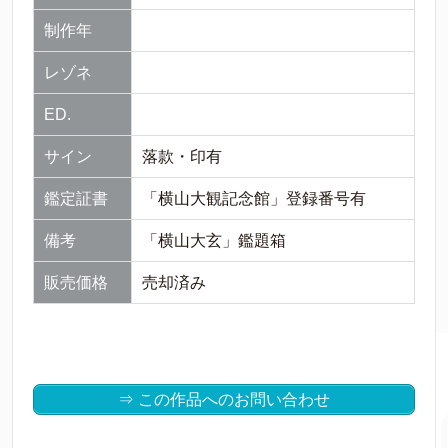
制作年
レゾネ
ED.
サイン
落款・印有
鑑定証書
「横山大観記念館」登録番号有
備考
「横山大玄」鑑題箱
販売価格
売却済み
⇒ この作品へのお問い合わせ