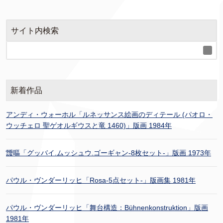
サイト内検索
新着作品
アンディ・ウォーホル「ルネッサンス絵画のディテール (パオロ・
ウッチェロ 聖ゲオルギウスと竜 1460)」版画 1984年
靉嘔「グッバイ.ムッシュウ.ゴーギャン-8枚セット-」版画 1973年
パウル・ヴンダーリッヒ「Rosa-5点セット-」版画集 1981年
パウル・ヴンダーリッヒ「舞台構造：Bühnenkonstruktion」版画
1981年