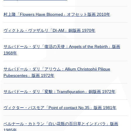
村上隆「Flowers Have Bloomed」オフセット版画 2010年
ヴィクトル・ヴァザルリ「DI-AM」銅版画 1970年
サルバドール・ダリ「復活の天使：Angels of the Rebirth」版画
1968年
サルバドール・ダリ「アリウム：Allium Christophii Pilique
Pubescentes」版画 1972年
サルバドール・ダリ「変貌：Transfiguration」銅版画 1972年
ヴィクター・パスモア「Point of contact No.35」版画 1981年
ベルナール・カトラン「白い花瓶の百日草とインドバラ」版画
1985年