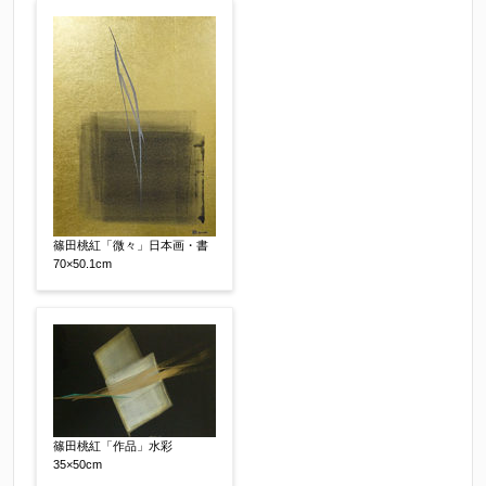
その他
【任意】
篠田桃紅「微々」日本画・書
70×50.1cm
添付画像
【任意】
※添付画像は5MBまでのjpg、gif、pig、pdf形式
にてお送りください。
篠田桃紅「作品」水彩
35×50cm
※追加や複数点ある場合はフォーム送信後に送ら