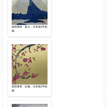
※データはSSL(Secure Sockets Layer)通信によ
り暗号化して送信されます。
前田青邨「富士」日本画3号色
紙
前田青邨「紅梅」日本画3号色
紙