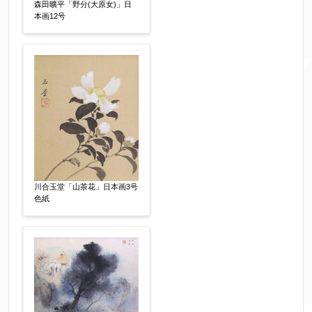
森田曠平「野分(大原女)」日
↓郵便番号を入力すると住所の最初が自動入力さ
本画12号
れます。番地以下は任意でも結構です。
ご住所
【必須】
川合玉堂「山茶花」日本画3号
色紙
ご要望などがございましたらご入力ください
【任意】