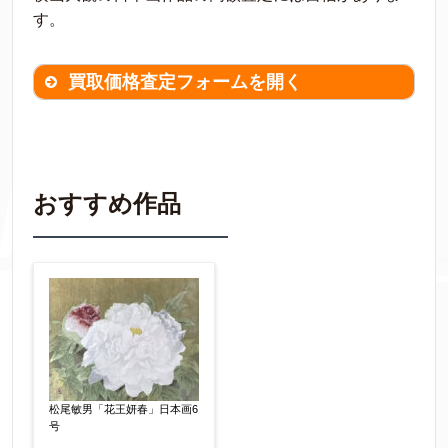
す。
買取価格査定フォームを開く
買取価格査定は
無料
です。
作品の情報を
わかる範囲でご入力ください。
※不明な項目は空欄で結構です。
おすすめ作品
▼
作品の作家名
【任意】
作品の画題
【任意】
松尾敏男「花王妍春」日本画6
号