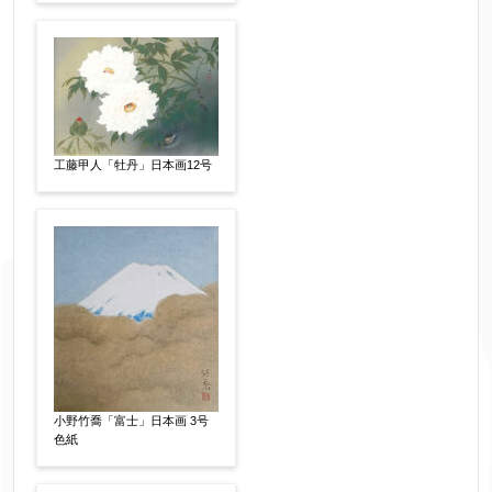
作品の技法
【任意】
日本画
油彩画
版画
水彩
素描
立体
その他
工藤甲人「牡丹」日本画12号
絵の画面サイズ
【任意】
体裁
【任意】
額装
軸装
シート
その他
サイン等の有無
【任意】
小野竹喬「富士」日本画 3号
サイン有(自筆)
サイン無
印有
色紙
鑑定証書付
共箱
共シール
その他