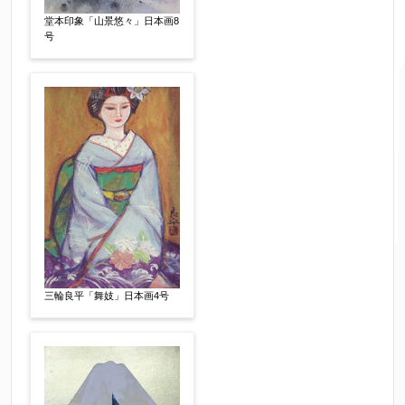
堂本印象「山景悠々」日本画8
号
個人情報の取扱い
について、同意の上送信しま
す。（確認画面は表示されません）
同意する
【必須】
三輪良平「舞妓」日本画4号
↑ 同意頂けましたらチェックを入れてくださ
い。