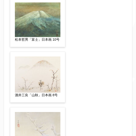
限定番号
【任意】
松本哲男「富士」日本画 10号
制作年
【任意】
売却希望時期
【任意】
すぐに売りたい
電話で相談したい
その他
酒井三良「山秋」日本画 8号
他社様の査定価格
【任意】
会社名：