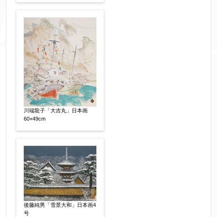
れてくる送信確認メール記載のアドレスからもお
送り頂けます。
お客様情報をご入力ください。
▼
お名前
【必須】
川端龍子「大吉丸」日本画
60×49cm
フリガナ
【任意】
メールアドレス
【必須】
後藤純男「雪景大和」日本画4
号