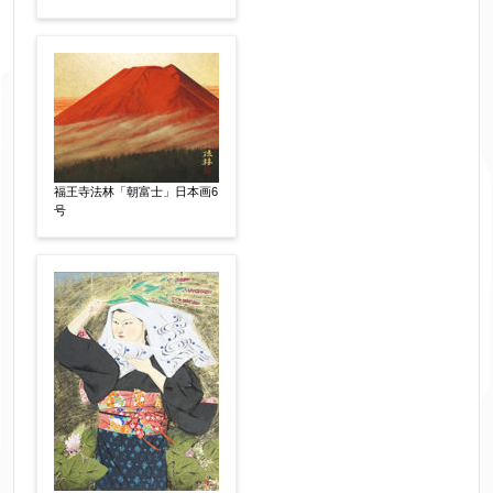
※送信完了後こちらのメールアドレス宛に自動で
送信確認メールをお送りします。もし送信確認メ
ールが受信されない場合は、送信が完了していな
いか、アドレス間違え、迷惑メールフィルター等
により弊社からのお返事も受信できない場合がご
ざいますので、お電話(
03-6421-6083
)までお問い
合わせください。
福王寺法林「朝富士」日本画6
号
電話番号
【必須】
※携帯電話などご連絡が取りやすいお電話番号を
お願い致します。
郵便番号
【必須】