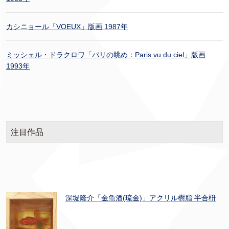
カシニョール「VOEUX」版画 1987年
ミッシェル・ドラクロワ「パリの眺め：Paris vu du ciel」版画
1993年
注目作品
深堀隆介「金魚酒(琉金)」アクリル樹脂 半合枡