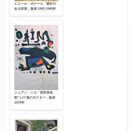
ピエール・ボナール「暖炉の
ある部屋」版画 1942-1946年
ご住所
【必須】
ご要望などがございましたらご入力ください
ジョアン・ミロ「西部美術
【任意】
館”ミロ”展のポスター」版画
1978年