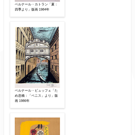
ベルナール・カトラン「夏：
四季より」版画 1984年
ベルナール・ビュッフェ「た
め息橋：「ベニス」より」版
画 1986年