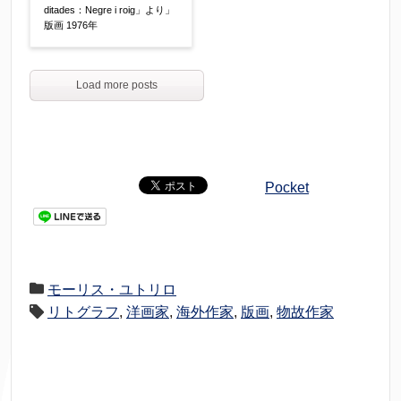
ditades：Negre i roig」より」
版画 1976年
Load more posts
Pocket
モーリス・ユトリロ
リトグラフ
,
洋画家
,
海外作家
,
版画
,
物故作家