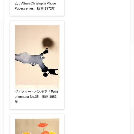
ム：Allium Christophii Pilique
Pubescentes」版画 1972年
お客様情報をご入力ください。
▼
お名前
【必須】
フリガナ
【任意】
ヴィクター・パスモア「Point
of contact No.35」版画 1981
年
メールアドレス
【必須】
※送信完了後こちらのメールアドレス宛に自動で
送信確認メールをお送りします。もし送信確認メ