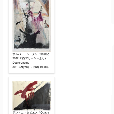
サルバドール・ダリ「申命記
30章19節(アリーヤーより)：
Deuteronomy
30.19(Aliyah）」版画 1968年
アントニ・タピエス「Quatre