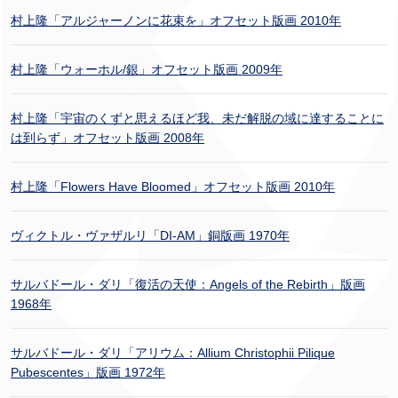
村上隆「アルジャーノンに花束を」オフセット版画 2010年
村上隆「ウォーホル/銀」オフセット版画 2009年
村上隆「宇宙のくずと思えるほど我、未だ解脱の域に達することに
は到らず」オフセット版画 2008年
村上隆「Flowers Have Bloomed」オフセット版画 2010年
ヴィクトル・ヴァザルリ「DI-AM」銅版画 1970年
サルバドール・ダリ「復活の天使：Angels of the Rebirth」版画
1968年
サルバドール・ダリ「アリウム：Allium Christophii Pilique
Pubescentes」版画 1972年