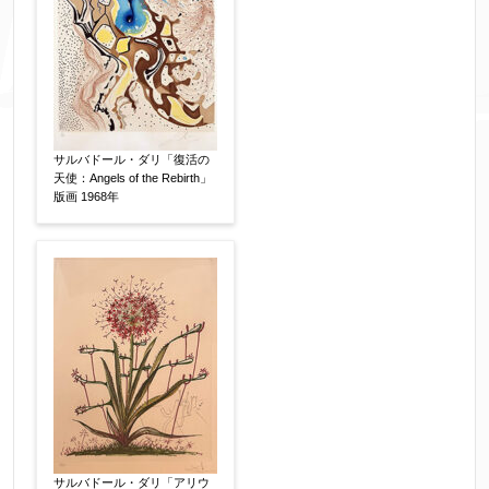
サルバドール・ダリ「復活の
天使：Angels of the Rebirth」
版画 1968年
添付画像
【任意】
※添付画像は5MBまでのjpg、gif、pig、pdf形式
にてお送りください。
※追加や複数点ある場合はフォーム送信後に送ら
れてくる送信確認メール記載のアドレスからもお
送り頂けます。
サルバドール・ダリ「アリウ