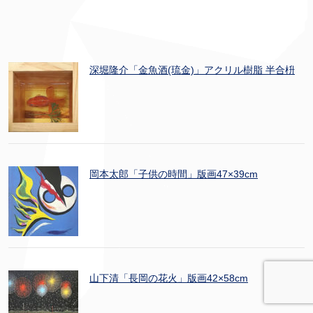
深堀隆介「金魚酒(琉金)」アクリル樹脂 半合枡
岡本太郎「子供の時間」版画47×39cm
山下清「長岡の花火」版画42×58cm