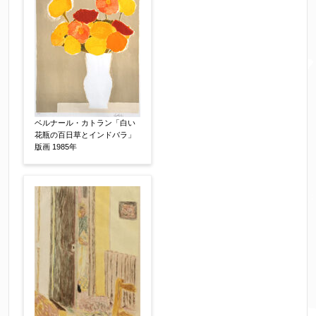
ールが受信されない場合は、送信が完了していな
いか、アドレス間違え、迷惑メールフィルター等
により弊社からのお返事も受信できない場合がご
ざいますので、お電話(
03-6421-6083
)までお問い
合わせください。
電話番号
【必須】
ベルナール・カトラン「白い
花瓶の百日草とインドバラ」
版画 1985年
※携帯電話などご連絡が取りやすいお電話番号を
お願い致します。
郵便番号
【必須】
↓郵便番号を入力すると住所の最初が自動入力さ
れます。番地以下は任意でも結構です。