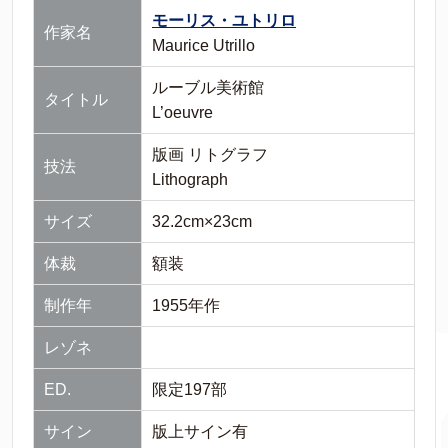
モーリス・ユトリロ
作家名
Maurice Utrillo
ルーブル美術館
タイトル
L’oeuvre
版画 リトグラフ
技法
Lithograph
サイズ
32.2cm×23cm
体裁
額装
制作年
1955年作
レゾネ
ED.
限定197部
サイン
版上サイン有