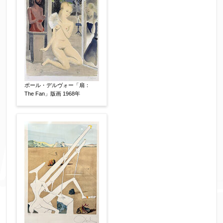
個人情報の取扱い
について、同意の上送信しま
ポール・デルヴォー「扇：
The Fan」版画 1968年
す。（確認画面は表示されません）
同意する
【必須】
↑ 同意頂けましたらチェックを入れてくださ
い。
※データはSSL(Secure Sockets Layer)通信によ