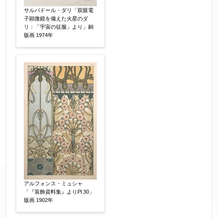
り暗号化して送信されます。
サルバドール・ダリ「双眼電
子顕微鏡を備えた火星のダ
リ：「宇宙の征服」より」銅
版画 1974年
アルフォンス・ミュシャ
「『装飾資料集』よりPl.30」
版画 1902年