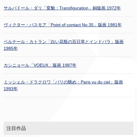
サルバドール・ダリ「変貌：Transfiguration」銅版画 1972年
ヴィクター・パスモア「Point of contact No.35」版画 1981年
ベルナール・カトラン「白い花瓶の百日草とインドバラ」版画
1985年
カシニョール「VOEUX」版画 1987年
ミッシェル・ドラクロワ「パリの眺め：Paris vu du ciel」版画
1993年
注目作品