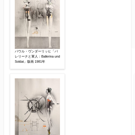
限定番号
【任意】
制作年
【任意】
パウル・ヴンダーリッヒ「バ
レリーナと軍人：Ballerina und
売却希望時期
【任意】
Soldat」版画 1981年
すぐに売りたい
電話で相談したい
その他
他社様の査定価格
【任意】
会社名：
査定額：