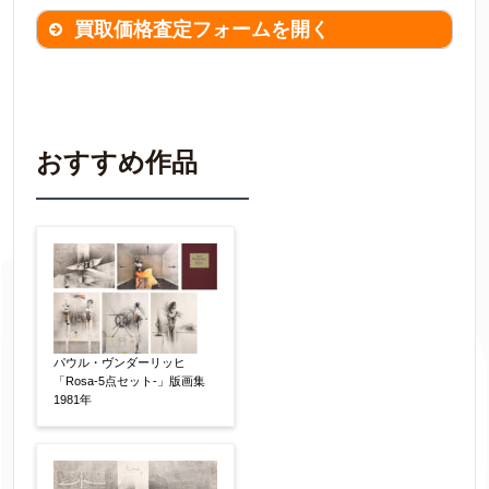
買取価格査定フォームを開く
買取価格査定は
無料
です。
作品の情報を
わかる範囲でご入力ください。
※不明な項目は空欄で結構です。
おすすめ作品
▼
作品の作家名
【任意】
作品の画題
【任意】
パウル・ヴンダーリッヒ
「Rosa-5点セット-」版画集
1981年
作品の技法
【任意】
日本画
油彩画
版画
水彩