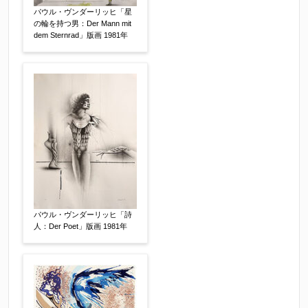
パウル・ヴンダーリッヒ「星
※他社様からご提示された査定額がございました
の輪を持つ男：Der Mann mit
dem Sternrad」版画 1981年
らお知らせください。その価格が適切かお返事申
し上げます。
作品コンディション
【任意】
パウル・ヴンダーリッヒ「詩
人：Der Poet」版画 1981年
その他
【任意】