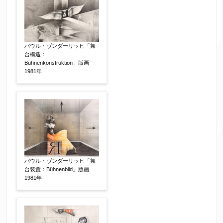
素描
立体
その他
パウル・ヴンダーリッヒ「舞
絵の画面サイズ
【任意】
台構造：
Bühnenkonstruktion」版画
1981年
体裁
【任意】
額装
軸装
シート
その他
サイン等の有無
【任意】
パウル・ヴンダーリッヒ「舞
サイン有(自筆)
サイン無
印有
台装置：Bühnenbild」版画
1981年
鑑定証書付
共箱
共シール
その他