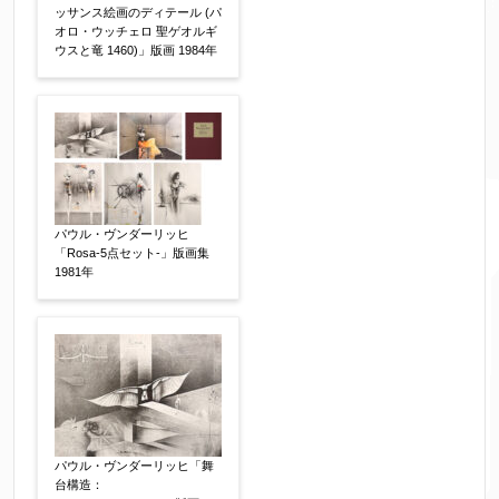
ッサンス絵画のディテール (パ
その他
オロ・ウッチェロ 聖ゲオルギ
ウスと竜 1460)」版画 1984年
他社様の査定価格
【任意】
会社名：
査定額：
パウル・ヴンダーリッヒ
「Rosa-5点セット-」版画集
1981年
※他社様からご提示された査定額がございました
らお知らせください。その価格が適切かお返事申
し上げます。
作品コンディション
【任意】
パウル・ヴンダーリッヒ「舞
台構造：