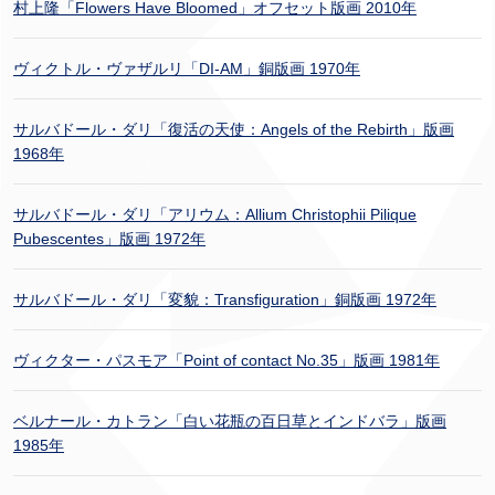
村上隆「Flowers Have Bloomed」オフセット版画 2010年
ヴィクトル・ヴァザルリ「DI-AM」銅版画 1970年
サルバドール・ダリ「復活の天使：Angels of the Rebirth」版画
1968年
サルバドール・ダリ「アリウム：Allium Christophii Pilique
Pubescentes」版画 1972年
サルバドール・ダリ「変貌：Transfiguration」銅版画 1972年
ヴィクター・パスモア「Point of contact No.35」版画 1981年
ベルナール・カトラン「白い花瓶の百日草とインドバラ」版画
1985年