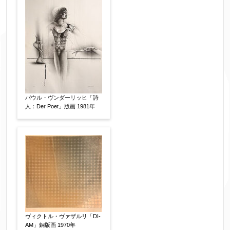
フリガナ
【任意】
メールアドレス
【必須】
※送信完了後こちらのメールアドレス宛に自動で
パウル・ヴンダーリッヒ「詩
人：Der Poet」版画 1981年
送信確認メールをお送りします。もし送信確認メ
ールが受信されない場合は、送信が完了していな
いか、アドレス間違え、迷惑メールフィルター等
により弊社からのお返事も受信できない場合がご
ざいますので、お電話(
03-6421-6083
)までお問い
合わせください。
電話番号
【必須】
ヴィクトル・ヴァザルリ「DI-
AM」銅版画 1970年