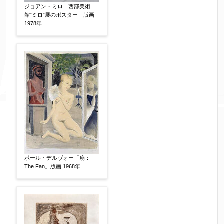
ジョアン・ミロ「西部美術
館”ミロ”展のポスター」版画
1978年
ポール・デルヴォー「扇：
The Fan」版画 1968年