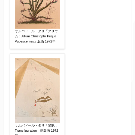
ご要望などがございましたらご入力ください
サルバドール・ダリ「アリウ
【任意】
ム：Allium Christophii Pilique
Pubescentes」版画 1972年
個人情報の取扱い
について、同意の上送信しま
サルバドール・ダリ「変貌：
す。（確認画面は表示されません）
Transfiguration」銅版画 1972