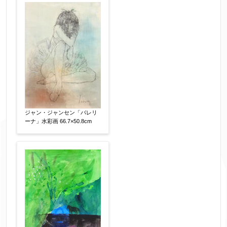
作品の作家名
【任意】
作品の画題
【任意】
作品の技法
【任意】
日本画
油彩画
版画
水彩
ジャン・ジャンセン「バレリ
素描
立体
ーナ」水彩画 66.7×50.8cm
その他
絵の画面サイズ
【任意】
体裁
【任意】
額装
軸装
シート