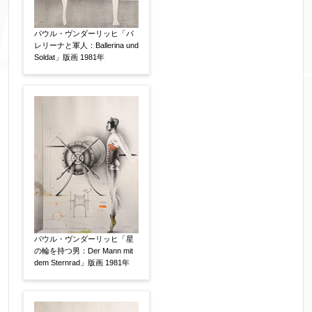
添付画像
【任意】
パウル・ヴンダーリッヒ「バ
レリーナと軍人：Ballerina und
Soldat」版画 1981年
※添付画像は5MBまでのjpg、gif、pig、pdf形式
にてお送りください。
※追加や複数点ある場合はフォーム送信後に送ら
れてくる送信確認メール記載のアドレスからもお
送り頂けます。
お客様情報をご入力ください。
▼
パウル・ヴンダーリッヒ「星
の輪を持つ男：Der Mann mit
dem Sternrad」版画 1981年
お名前
【必須】