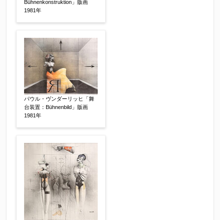
Bühnenkonstruktion」版画
1981年
その他
【任意】
パウル・ヴンダーリッヒ「舞
台装置：Bühnenbild」版画
1981年