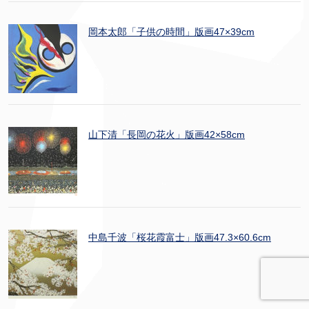
岡本太郎「子供の時間」版画47×39cm
山下清「長岡の花火」版画42×58cm
中島千波「桜花霞富士」版画47.3×60.6cm