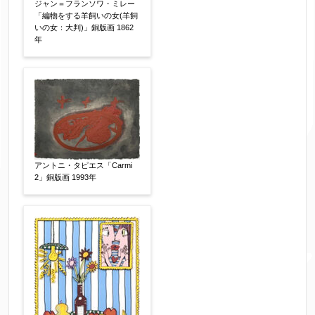
ジャン＝フランソワ・ミレー
「編物をする羊飼いの女(羊飼
いの女：大判)」銅版画 1862
年
アントニ・タピエス「Carmi
2」銅版画 1993年