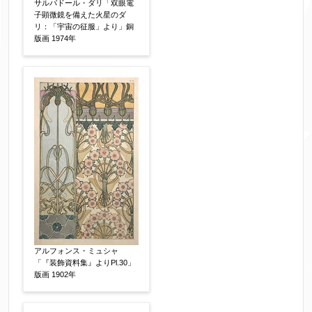
サルバドール・ダリ「双眼電
子顕微鏡を備えた火星のダ
リ：「宇宙の征服」より」銅
版画 1974年
アルフォンス・ミュシャ
「『装飾資料集』よりPl.30」
版画 1902年