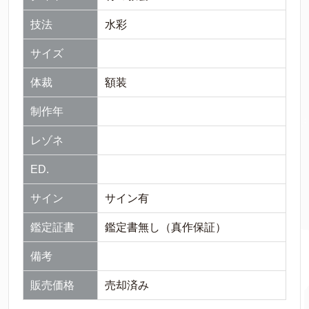
技法
水彩
サイズ
体裁
額装
制作年
レゾネ
ED.
サイン
サイン有
鑑定証書
鑑定書無し（真作保証）
備考
販売価格
売却済み