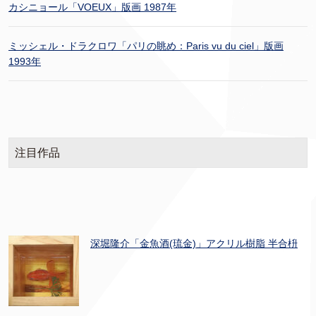
カシニョール「VOEUX」版画 1987年
ミッシェル・ドラクロワ「パリの眺め：Paris vu du ciel」版画
1993年
注目作品
深堀隆介「金魚酒(琉金)」アクリル樹脂 半合枡