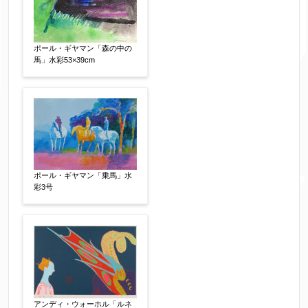
その他
ポール・ギヤマン「森の中の
馬」水彩53×39cm
サイン等の有無
【任意】
サイン有(自筆)
サイン無
印有
鑑定証書付
共箱
共シール
その他
限定番号
【任意】
ポール・ギヤマン「乗馬」水
彩3号
制作年
【任意】
売却希望時期
【任意】
アンディ・ウォーホル「ルネ
すぐに売りたい
電話で相談したい