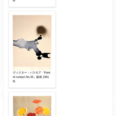
年
同意する
【必須】
↑ 同意頂けましたらチェックを入れてくださ
い。
※データはSSL(Secure Sockets Layer)通信によ
り暗号化して送信されます。
ヴィクター・パスモア「Point
of contact No.35」版画 1981
年