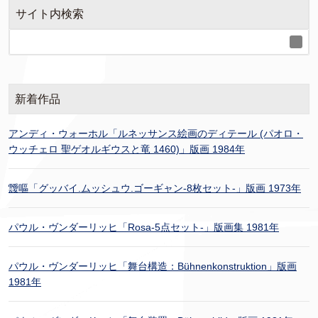
サイト内検索
新着作品
アンディ・ウォーホル「ルネッサンス絵画のディテール (パオロ・
ウッチェロ 聖ゲオルギウスと竜 1460)」版画 1984年
靉嘔「グッバイ.ムッシュウ.ゴーギャン-8枚セット-」版画 1973年
パウル・ヴンダーリッヒ「Rosa-5点セット-」版画集 1981年
パウル・ヴンダーリッヒ「舞台構造：Bühnenkonstruktion」版画
1981年