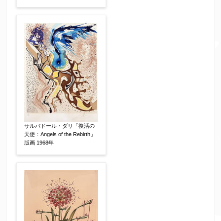
※携帯電話などご連絡が取りやすいお電話番号を
お願い致します。
郵便番号
【必須】
↓郵便番号を入力すると住所の最初が自動入力さ
れます。番地以下は任意でも結構です。
サルバドール・ダリ「復活の
ご住所
【必須】
天使：Angels of the Rebirth」
版画 1968年