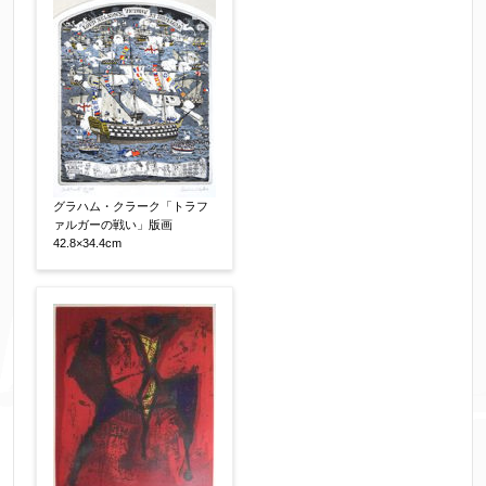
個人情報の取扱い
について、同意の上送信しま
す。（確認画面は表示されません）
同意する
【必須】
↑ 同意頂けましたらチェックを入れてくださ
い。
グラハム・クラーク「トラフ
ァルガーの戦い」版画
42.8×34.4cm
※データはSSL(Secure Sockets Layer)通信によ
り暗号化して送信されます。