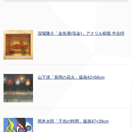
深堀隆介「金魚酒(琉金)」アクリル樹脂 半合枡
山下清「長岡の花火」版画42×58cm
岡本太郎「子供の時間」版画47×39cm