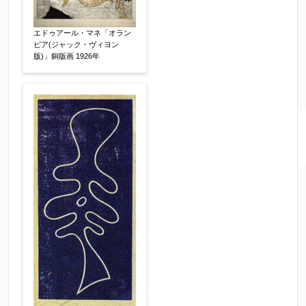
売却希望時期
【任意】
すぐに売りたい
電話で相談したい
エドゥアール・マネ「オラン
ピア(ジャック・ヴィヨン
その他
版)」銅版画 1926年
他社様の査定価格
【任意】
会社名：
査定額：
※他社様からご提示された査定額がございました
らお知らせください。その価格が適切かお返事申
し上げます。
作品コンディション
【任意】