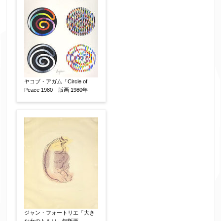
フリガナ
【任意】
ヤコブ・アガム「Circle of
メールアドレス
【必須】
Peace 1980」版画 1980年
※送信完了後こちらのメールアドレス宛に自動で
送信確認メールをお送りします。もし送信確認メ
ールが受信されない場合は、送信が完了していな
いか、アドレス間違え、迷惑メールフィルター等
により弊社からのお返事も受信できない場合がご
ざいますので、お電話(
03-6421-6083
)までお問い
合わせください。
ジャン・フォートリエ「大き