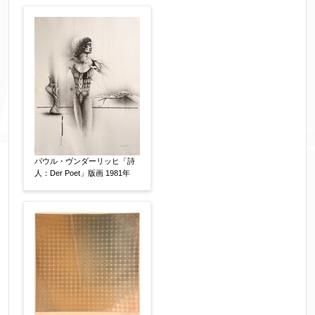
パウル・ヴンダーリッヒ「詩
人：Der Poet」版画 1981年