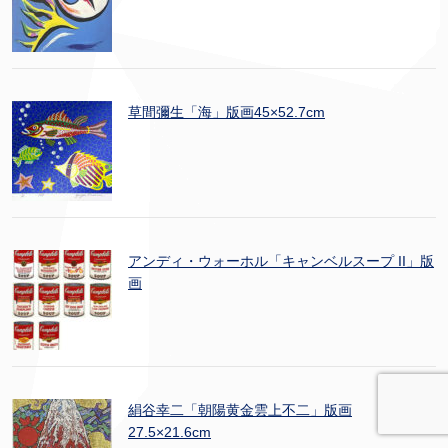
草間彌生「海」版画45×52.7cm
アンディ・ウォーホル「キャンベルスープ II」版
画
絹谷幸二「朝陽黄金雲上不二」版画
27.5×21.6cm