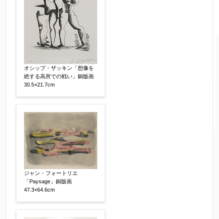
ご要望などがございましたらご入力ください
オシップ・ザッキン「想像を
絶する高所での戦い」銅版画
【任意】
30.5×21.7cm
ジャン・フォートリエ
「Paysage」銅版画
47.3×64.6cm