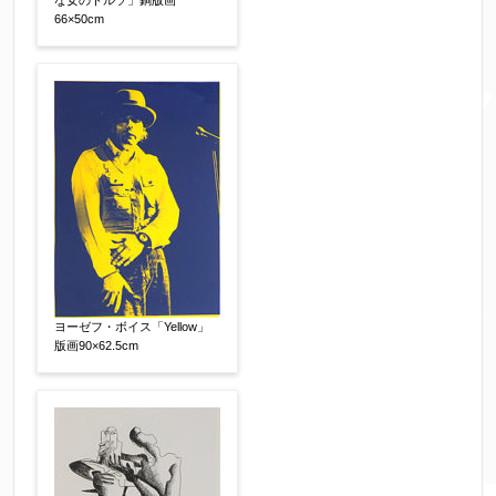
電話番号
【必須】
な女のトルソ」銅版画
66×50cm
※携帯電話などご連絡が取りやすいお電話番号を
お願い致します。
郵便番号
【必須】
↓郵便番号を入力すると住所の最初が自動入力さ
れます。番地以下は任意でも結構です。
ヨーゼフ・ボイス「Yellow」
版画90×62.5cm
ご住所
【必須】