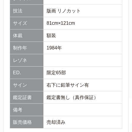
技法
版画 リノカット
サイズ
81cm×121cm
体裁
額装
制作年
1984年
レゾネ
ED.
限定65部
サイン
右下に鉛筆サイン有
鑑定証書
鑑定書無し（真作保証）
備考
販売価格
売却済み