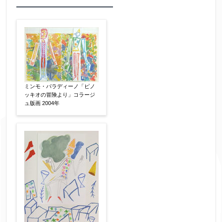
作品の作家名
【任意】
作品の画題
【任意】
ミンモ・パラディーノ「ピノ
ッキオの冒険より」コラージ
ュ版画 2004年
作品の技法
【任意】
日本画
油彩画
版画
水彩
素描
立体
その他
絵の画面サイズ
【任意】