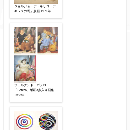
ジョルジョ・デ・キリコ「ア
キレスの馬」版画 1971年
添付画像
【任意】
※添付画像は5MBまでのjpg、gif、pig、pdf形式
にてお送りください。
※追加や複数点ある場合はフォーム送信後に送ら
れてくる送信確認メール記載のアドレスからもお
送り頂けます。
フェルナンド・ボテロ
「Botero」版画3点入り画集
お客様情報をご入力ください。
1983年
▼
お名前
【必須】