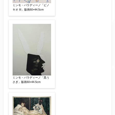
ミンモ・パラディーノ「ピノ
体裁
【任意】
キオ III」版画60×44.5cm
額装
軸装
シート
その他
サイン等の有無
【任意】
サイン有(自筆)
サイン無
印有
鑑定証書付
共箱
共シール
その他
限定番号
【任意】
ミンモ・パラディーノ「黒う
さぎ」版画60×44.5cm
制作年
【任意】