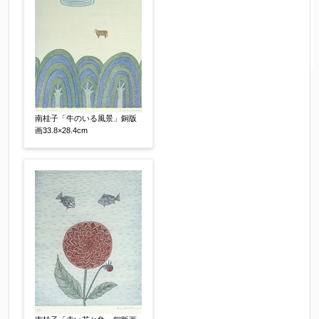
南桂子「牛のいる風景」銅版
画33.8×28.4cm