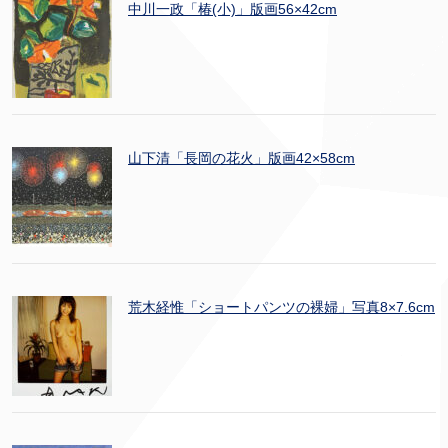
中川一政「椿(小)」版画56×42cm
山下清「長岡の花火」版画42×58cm
荒木経惟「ショートパンツの裸婦」写真8×7.6cm