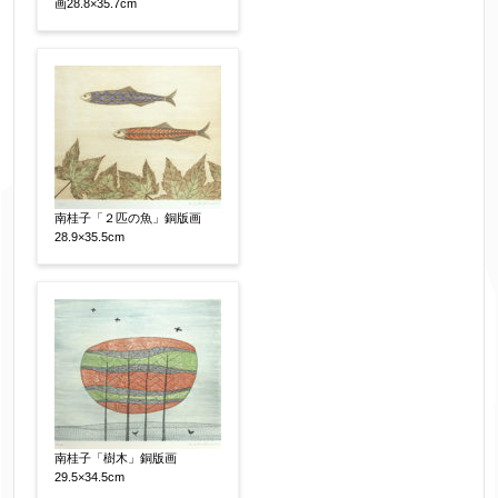
画28.8×35.7cm
南桂子「２匹の魚」銅版画
28.9×35.5cm
南桂子「樹木」銅版画
29.5×34.5cm