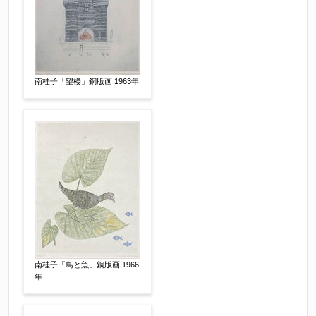
南桂子「望楼」銅版画 1963年
その他
【任意】
南桂子「鳥と魚」銅版画 1966
年