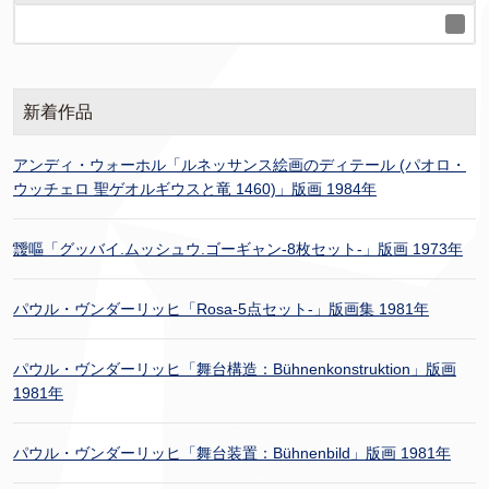
新着作品
アンディ・ウォーホル「ルネッサンス絵画のディテール (パオロ・
ウッチェロ 聖ゲオルギウスと竜 1460)」版画 1984年
靉嘔「グッバイ.ムッシュウ.ゴーギャン-8枚セット-」版画 1973年
パウル・ヴンダーリッヒ「Rosa-5点セット-」版画集 1981年
パウル・ヴンダーリッヒ「舞台構造：Bühnenkonstruktion」版画
1981年
パウル・ヴンダーリッヒ「舞台装置：Bühnenbild」版画 1981年