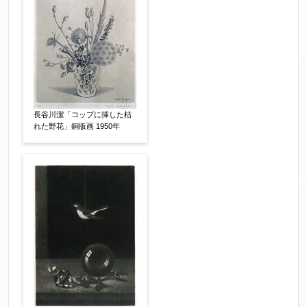
体裁
【任意】
額装
軸装
シート
その他
サイン等の有無
【任意】
サイン有(自筆)
サイン無
印有
長谷川潔「コップに挿した枯
鑑定証書付
共箱
共シール
れた野花」銅版画 1950年
その他
限定番号
【任意】
制作年
【任意】