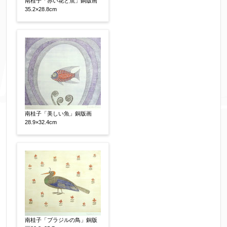
南桂子「赤い花と魚」銅版画
35.2×28.8cm
南桂子「美しい魚」銅版画
28.9×32.4cm
南桂子「ブラジルの鳥」銅版