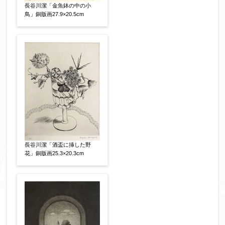
す。（確認画面は表示されません）
長谷川潔「金魚鉢の中の小
鳥」銅版画27.9×20.5cm
同意する
【必須】
↑ 同意頂けましたらチェックを入れてくださ
い。
※データはSSL(Secure Sockets Layer)通信によ
り暗号化して送信されます。
長谷川潔「酒盃に挿した野
花」銅版画25.3×20.3cm