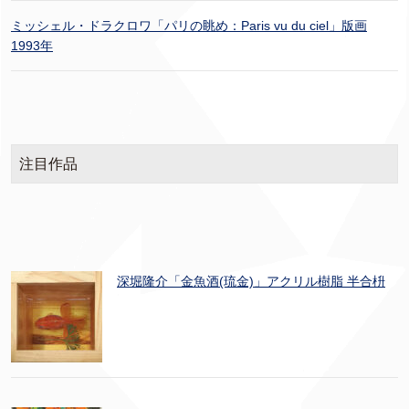
ミッシェル・ドラクロワ「パリの眺め：Paris vu du ciel」版画
1993年
注目作品
深堀隆介「金魚酒(琉金)」アクリル樹脂 半合枡