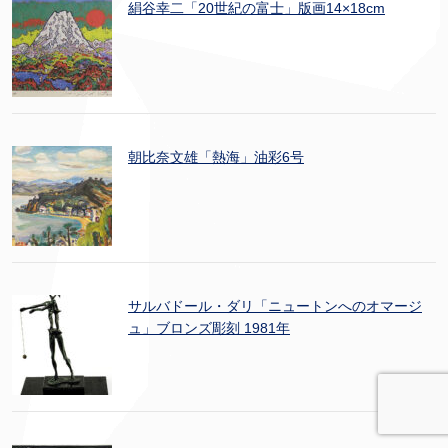
絹谷幸二「20世紀の富士」版画14×18cm
朝比奈文雄「熱海」油彩6号
サルバドール・ダリ「ニュートンへのオマージ
ュ」ブロンズ彫刻 1981年