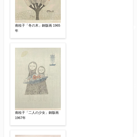
※携帯電話などご連絡が取りやすいお電話番号を
お願い致します。
南桂子「冬の木」銅版画 1965
年
郵便番号
【必須】
↓郵便番号を入力すると住所の最初が自動入力さ
れます。番地以下は任意でも結構です。
ご住所
【必須】
南桂子「二人の少女」銅版画
1967年