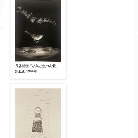
添付画像
【任意】
※添付画像は5MBまでのjpg、gif、pig、pdf形式
にてお送りください。
※追加や複数点ある場合はフォーム送信後に送ら
長谷川潔「小鳥と魚の友愛」
れてくる送信確認メール記載のアドレスからもお
銅版画 1964年
送り頂けます。
お客様情報をご入力ください。
▼
お名前
【必須】