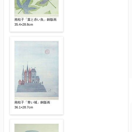
南桂子「葉と赤い魚」銅版画
35.4×28.8cm
南桂子「青い城」銅版画
36.1×28.7cm