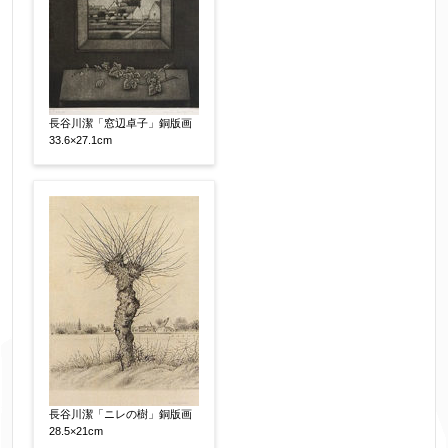
長谷川潔「窓辺卓子」銅版画
33.6×27.1cm
長谷川潔「ニレの樹」銅版画
28.5×21cm