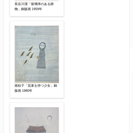
売却希望時期
【任意】
長谷川潔「玻璃球のある静
すぐに売りたい
電話で相談したい
物」銅版画 1959年
その他
他社様の査定価格
【任意】
会社名：
査定額：
南桂子「花束を持つ少女」銅
※他社様からご提示された査定額がございました
版画 1980年
らお知らせください。その価格が適切かお返事申
し上げます。
作品コンディション
【任意】