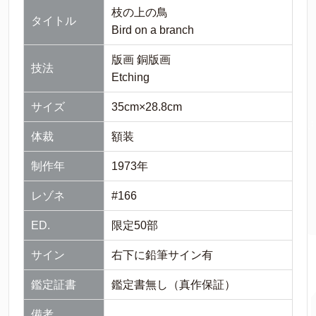
枝の上の鳥
タイトル
Bird on a branch
版画 銅版画
技法
Etching
サイズ
35cm×28.8cm
体裁
額装
制作年
1973年
レゾネ
#166
ED.
限定50部
サイン
右下に鉛筆サイン有
鑑定証書
鑑定書無し（真作保証）
備考