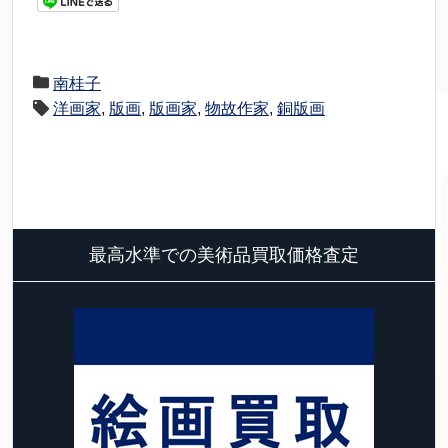
南桂子
洋画家
,
版画
,
版画家
,
物故作家
,
銅版画
最高水準での美術品買取価格査定