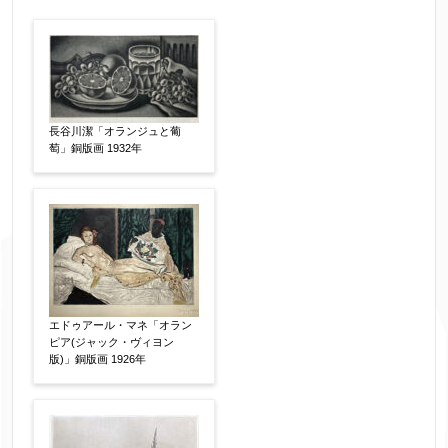
作品の作家名
【任意】
作品の画題
【任意】
長谷川潔「オランジュと葡
萄」銅版画 1932年
作品の技法
【任意】
日本画
油彩画
版画
水彩
素描
立体
その他
エドゥアール・マネ「オラン
ピア(ジャック・ヴィヨン
絵の画面サイズ
【任意】
版)」銅版画 1926年