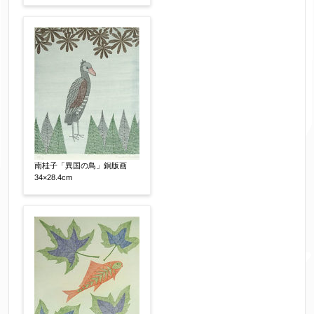
南桂子「異国の鳥」銅版画
34×28.4cm