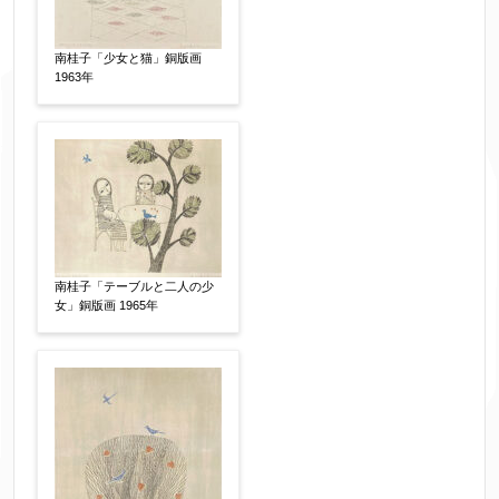
南桂子「少女と猫」銅版画
フリガナ
【任意】
1963年
メールアドレス
【必須】
※送信完了後こちらのメールアドレス宛に自動で
送信確認メールをお送りします。もし送信確認メ
南桂子「テーブルと二人の少
ールが受信されない場合は、送信が完了していな
女」銅版画 1965年
いか、アドレス間違え、迷惑メールフィルター等
により弊社からのお返事も受信できない場合がご
ざいますので、お電話(
03-6421-6083
)までお問い
合わせください。
電話番号
【必須】