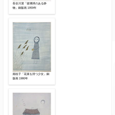
売却希望時期
【任意】
長谷川潔「玻璃球のある静
すぐに売りたい
電話で相談したい
物」銅版画 1959年
その他
他社様の査定価格
【任意】
会社名：
査定額：
南桂子「花束を持つ少女」銅
※他社様からご提示された査定額がございました
版画 1980年
らお知らせください。その価格が適切かお返事申
し上げます。
作品コンディション
【任意】