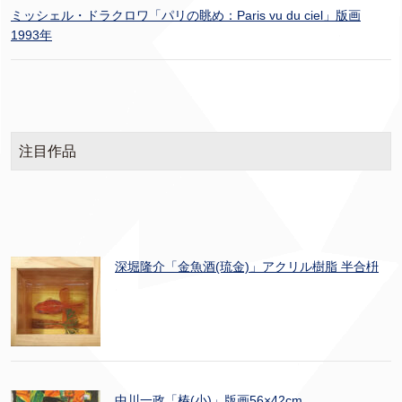
ミッシェル・ドラクロワ「パリの眺め：Paris vu du ciel」版画
1993年
注目作品
深堀隆介「金魚酒(琉金)」アクリル樹脂 半合枡
中川一政「椿(小)」版画56×42cm