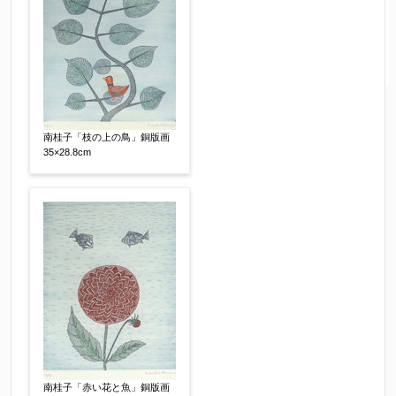
南桂子「枝の上の鳥」銅版画
35×28.8cm
南桂子「赤い花と魚」銅版画