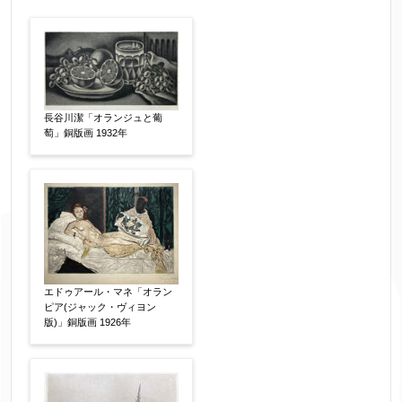
作品の作家名
【任意】
作品の画題
【任意】
長谷川潔「オランジュと葡
萄」銅版画 1932年
作品の技法
【任意】
日本画
油彩画
版画
水彩
素描
立体
その他
エドゥアール・マネ「オラン
ピア(ジャック・ヴィヨン
絵の画面サイズ
【任意】
版)」銅版画 1926年