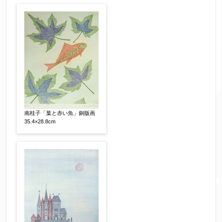
南桂子「葉と赤い魚」銅版画
35.4×28.8cm