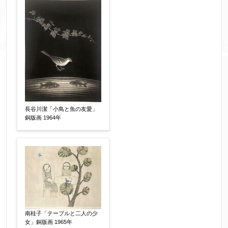
添付画像
【任意】
※添付画像は5MBまでのjpg、gif、pig、pdf形式
にてお送りください。
※追加や複数点ある場合はフォーム送信後に送ら
長谷川潔「小鳥と魚の友愛」
れてくる送信確認メール記載のアドレスからもお
銅版画 1964年
送り頂けます。
お客様情報をご入力ください。
▼
南桂子「テーブルと二人の少
お名前
【必須】
女」銅版画 1965年