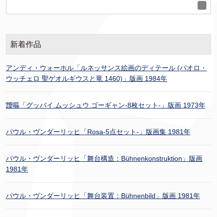
新着作品
アンディ・ウォーホル「ルネッサンス絵画のディテール (パオロ・
ウッチェロ 聖ゲオルギウスと竜 1460)」版画 1984年
靉嘔「グッバイ.ムッシュウ.ゴーギャン-8枚セット-」版画 1973年
パウル・ヴンダーリッヒ「Rosa-5点セット-」版画集 1981年
パウル・ヴンダーリッヒ「舞台構造：Bühnenkonstruktion」版画
1981年
パウル・ヴンダーリッヒ「舞台装置：Bühnenbild」版画 1981年