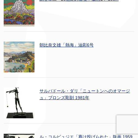
朝比奈文雄「熱海」油彩6号
サルバドール・ダリ「ニュートンへのオマージ
ュ」ブロンズ彫刻 1981年
ル・コルビュジエ「賽は投げられた」版画 1959