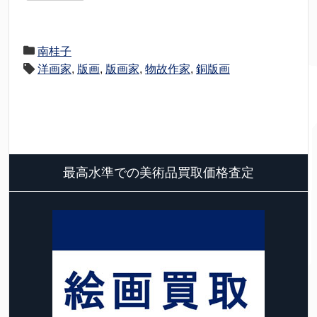
南桂子
洋画家
,
版画
,
版画家
,
物故作家
,
銅版画
最高水準での美術品買取価格査定