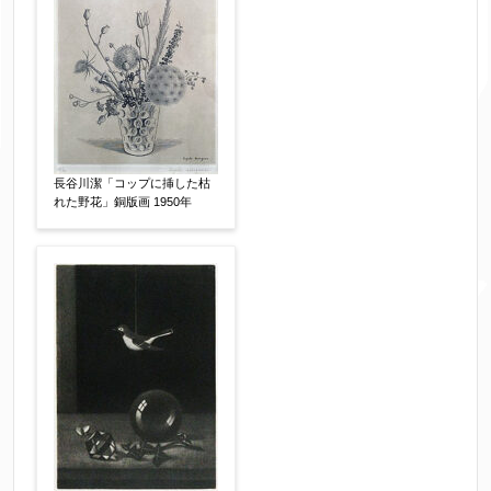
体裁
【任意】
額装
軸装
シート
その他
サイン等の有無
【任意】
サイン有(自筆)
サイン無
印有
長谷川潔「コップに挿した枯
鑑定証書付
共箱
共シール
れた野花」銅版画 1950年
その他
限定番号
【任意】
制作年
【任意】