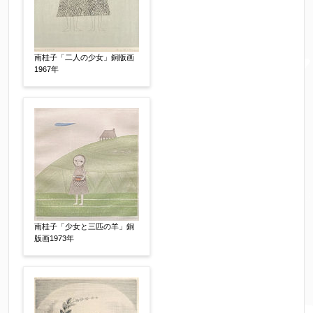
※携帯電話などご連絡が取りやすいお電話番号を
お願い致します。
南桂子「二人の少女」銅版画
1967年
郵便番号
【必須】
↓郵便番号を入力すると住所の最初が自動入力さ
れます。番地以下は任意でも結構です。
ご住所
【必須】
南桂子「少女と三匹の羊」銅
版画1973年