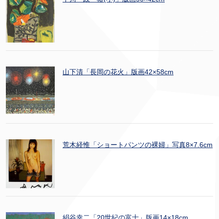
山下清「長岡の花火」版画42×58cm
荒木経惟「ショートパンツの裸婦」写真8×7.6cm
絹谷幸二「20世紀の富士」版画14×18cm