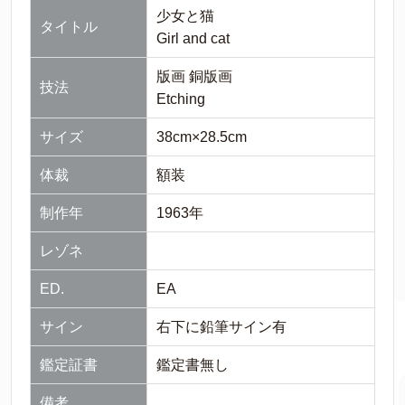
少女と猫
タイトル
Girl and cat
版画 銅版画
技法
Etching
サイズ
38cm×28.5cm
体裁
額装
制作年
1963年
レゾネ
ED.
EA
サイン
右下に鉛筆サイン有
鑑定証書
鑑定書無し
備考