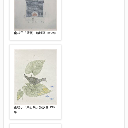
南桂子「望楼」銅版画 1963年
その他
【任意】
南桂子「鳥と魚」銅版画 1966
年