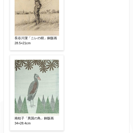
長谷川潔「ニレの樹」銅版画
28.5×21cm
南桂子「異国の鳥」銅版画
34×28.4cm