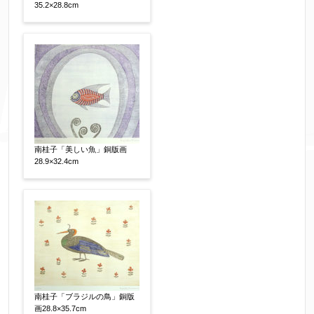
35.2×28.8cm
南桂子「美しい魚」銅版画
28.9×32.4cm
南桂子「ブラジルの鳥」銅版
画28.8×35.7cm