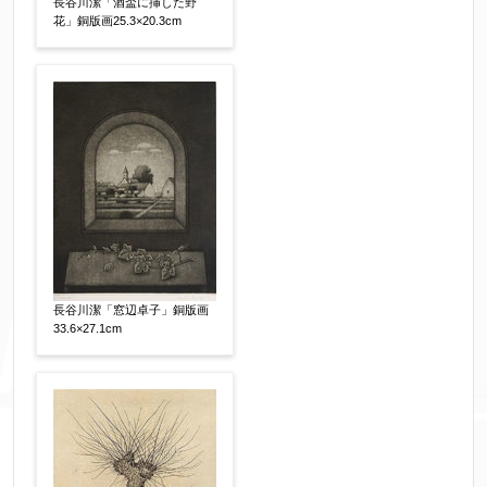
長谷川潔「酒盃に挿した野
す。（確認画面は表示されません）
花」銅版画25.3×20.3cm
同意する
【必須】
↑ 同意頂けましたらチェックを入れてくださ
い。
※データはSSL(Secure Sockets Layer)通信によ
り暗号化して送信されます。
長谷川潔「窓辺卓子」銅版画
33.6×27.1cm