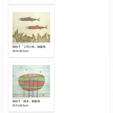
南桂子「２匹の魚」銅版画
28.9×35.5cm
南桂子「樹木」銅版画
29.5×34.5cm