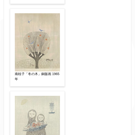
フリガナ
【任意】
メールアドレス
【必須】
※送信完了後こちらのメールアドレス宛に自動で
送信確認メールをお送りします。もし送信確認メ
南桂子「冬の木」銅版画 1965
年
ールが受信されない場合は、送信が完了していな
いか、アドレス間違え、迷惑メールフィルター等
により弊社からのお返事も受信できない場合がご
ざいますので、お電話(
03-6421-6083
)までお問い
合わせください。
電話番号
【必須】