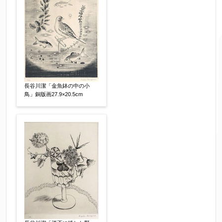
ご要望などがございましたらご入力ください
【任意】
長谷川潔「金魚鉢の中の小
鳥」銅版画27.9×20.5cm
個人情報の取扱い
について、同意の上送信しま