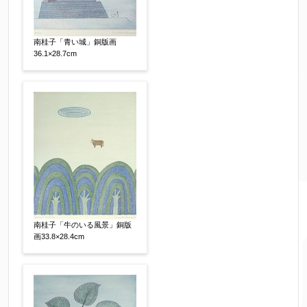
南桂子「青い城」銅版画
36.1×28.7cm
南桂子「牛のいる風景」銅版
画33.8×28.4cm