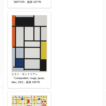
個人情報の取扱い
について、同意の上送信しま
「BATTOR」版画 1977年
す。（確認画面は表示されません）
同意する
【必須】
↑ 同意頂けましたらチェックを入れてくださ
い。
※データはSSL(Secure Sockets Layer)通信によ
り暗号化して送信されます。
ピエト・モンドリアン
「Composition: rouge, jaune,
bleu, 1921」版画 1957年