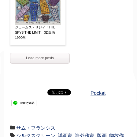
ジェームス・リジィ「THE
SKYS THE LIMIT」3D版画
1990年
Load more posts
Pocket
サム・フランシス
シルクスクリーン
,
洋画家
,
海外作家
,
版画
,
物故作