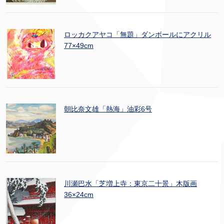
ロッカクアヤコ「無題」ダンボールにアクリル
77×49cm
朝比奈文雄「熱海」油彩6号
川瀬巴水「芝増上寺：東京二十景」木版画
36×24cm