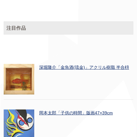
注目作品
深堀隆介「金魚酒(琉金)」アクリル樹脂 半合枡
岡本太郎「子供の時間」版画47×39cm