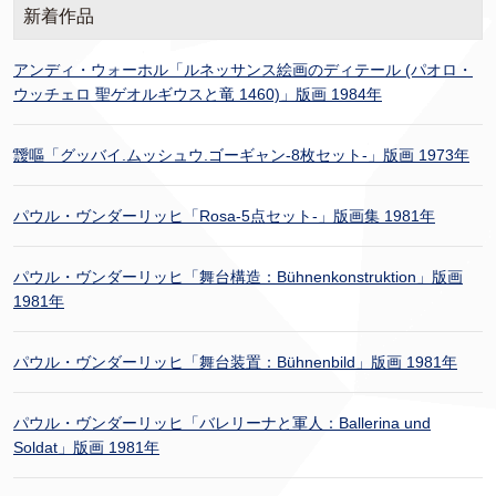
新着作品
アンディ・ウォーホル「ルネッサンス絵画のディテール (パオロ・
ウッチェロ 聖ゲオルギウスと竜 1460)」版画 1984年
靉嘔「グッバイ.ムッシュウ.ゴーギャン-8枚セット-」版画 1973年
パウル・ヴンダーリッヒ「Rosa-5点セット-」版画集 1981年
パウル・ヴンダーリッヒ「舞台構造：Bühnenkonstruktion」版画
1981年
パウル・ヴンダーリッヒ「舞台装置：Bühnenbild」版画 1981年
パウル・ヴンダーリッヒ「バレリーナと軍人：Ballerina und
Soldat」版画 1981年