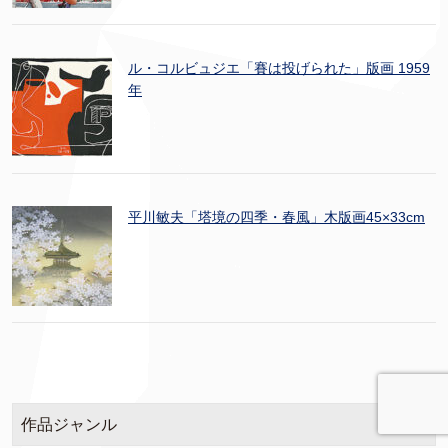
ル・コルビュジエ「賽は投げられた」版画 1959
年
平川敏夫「塔境の四季・春風」木版画45×33cm
作品ジャンル