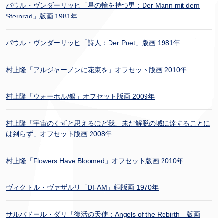
パウル・ヴンダーリッヒ「星の輪を持つ男：Der Mann mit dem
Sternrad」版画 1981年
パウル・ヴンダーリッヒ「詩人：Der Poet」版画 1981年
村上隆「アルジャーノンに花束を」オフセット版画 2010年
村上隆「ウォーホル/銀」オフセット版画 2009年
村上隆「宇宙のくずと思えるほど我、未だ解脱の域に達することに
は到らず」オフセット版画 2008年
村上隆「Flowers Have Bloomed」オフセット版画 2010年
ヴィクトル・ヴァザルリ「DI-AM」銅版画 1970年
サルバドール・ダリ「復活の天使：Angels of the Rebirth」版画