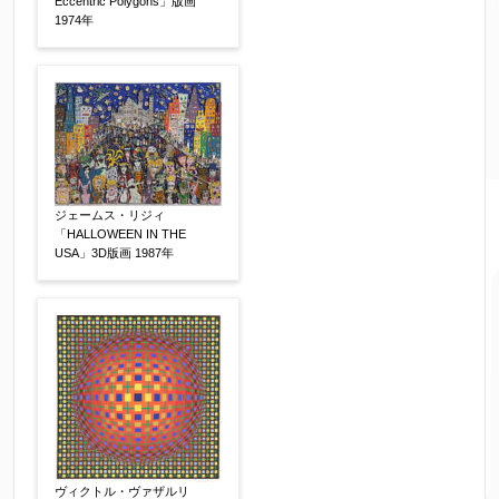
Eccentric Polygons」版画
1974年
売却希望時期
【任意】
すぐに売りたい
電話で相談したい
その他
他社様の査定価格
【任意】
会社名：
ジェームス・リジィ
「HALLOWEEN IN THE
USA」3D版画 1987年
査定額：
※他社様からご提示された査定額がございました
らお知らせください。その価格が適切かお返事申
し上げます。
作品コンディション
【任意】
ヴィクトル・ヴァザルリ