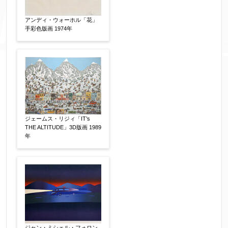
アンディ・ウォーホル「花」
添付画像
【任意】
手彩色版画 1974年
※添付画像は5MBまでのjpg、gif、pig、pdf形式
にてお送りください。
※追加や複数点ある場合はフォーム送信後に送ら
ジェームス・リジィ「IT’s
れてくる送信確認メール記載のアドレスからもお
THE ALTITUDE」3D版画 1989
送り頂けます。
年
お客様情報をご入力ください。
▼
お名前
【必須】
ジャン・ミシェル・フォロン