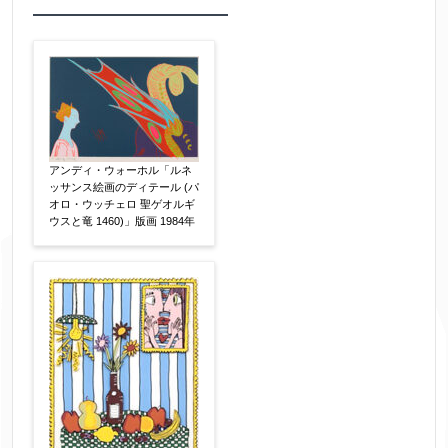
作品の作家名
【任意】
作品の画題
【任意】
アンディ・ウォーホル「ルネ
ッサンス絵画のディテール (パ
オロ・ウッチェロ 聖ゲオルギ
ウスと竜 1460)」版画 1984年
作品の技法
【任意】
日本画
油彩画
版画
水彩
素描
立体
その他
絵の画面サイズ
【任意】