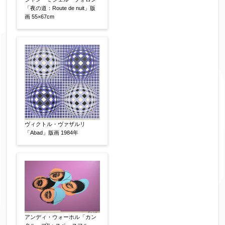
「夜の道：Route de nuit」版
画 55×67cm
フリガナ
【任意】
メールアドレス
【必須】
※送信完了後こちらのメールアドレス宛に自動で
ヴィクトル・ヴァザルリ
「Abad」版画 1984年
送信確認メールをお送りします。もし送信確認メ
ールが受信されない場合は、送信が完了していな
いか、アドレス間違え、迷惑メールフィルター等
により弊社からのお返事も受信できない場合がご
ざいますので、お電話(
03-6421-6083
)までお問い
合わせください。
アンディ・ウォーホル「カン