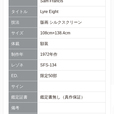
Sam Francis
タイトル
Lyre Eight
技法
版画 シルクスクリーン
サイズ
108cm×138.4cm
体裁
額装
制作年
1972年作
レゾネ
SFS-134
ED.
限定50部
サイン
鑑定証書
鑑定書無し（真作保証）
備考