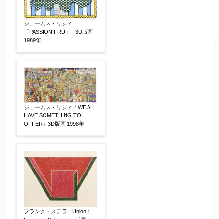
体裁
【任意】
ジェームス・リジィ
額装
軸装
シート
「PASSION FRUIT」3D版画
その他
1989年
サイン等の有無
【任意】
サイン有(自筆)
サイン無
印有
鑑定証書付
共箱
共シール
ジェームス・リジィ「WE ALL
その他
HAVE SOMETHING TO
OFFER」3D版画 1998年
限定番号
【任意】
制作年
【任意】
フランク・ステラ「Union：