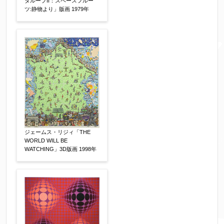
電話番号
【必須】
タループII：スペースフルー
ツ:静物より」版画 1979年
※携帯電話などご連絡が取りやすいお電話番号を
お願い致します。
郵便番号
【必須】
↓郵便番号を入力すると住所の最初が自動入力さ
れます。番地以下は任意でも結構です。
ジェームス・リジィ「THE
WORLD WILL BE
WATCHING」3D版画 1998年
ご住所
【必須】