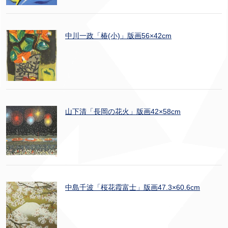
中川一政「椿(小)」版画56×42cm
山下清「長岡の花火」版画42×58cm
中島千波「桜花霞富士」版画47.3×60.6cm