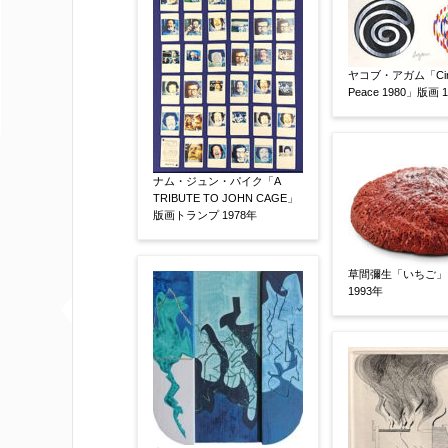
査定額：
※他社様からご提示された査定額がござ
ヤコブ・アガム「Circl
事申し上げます。
Peace 1980」版画 
作品コンディション
【任意】
ナム・ジュン・パイク「A
TRIBUTE TO JOHN CAGE」
版画トランプ 1978年
草間彌生「いちご」
1993年
その他
【任意】