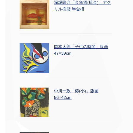
深堀隆介「金魚酒(琉金)」アク
リル樹脂 半合枡
岡本太郎「子供の時間」版画
47×39cm
中川一政「椿(小)」版画
56×42cm