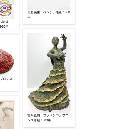
斎藤義重「ペンチ」版画 1968
年
いましたらお知らせください。その価格が適切かお返
e of
1980年
ブロンズ
富永直樹「フラメンコ」ブロ
ンズ彫刻 1983年