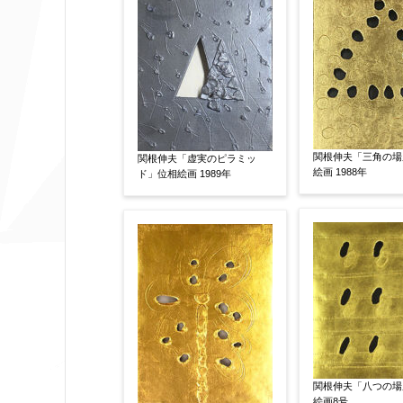
作品の画題
【任意】
作品の技法
【任意】
日本画
油彩画
版画
水彩
関根伸夫「三角の場
関根伸夫「虚実のピラミッ
その他
絵画 1988年
ド」位相絵画 1989年
絵の画面サイズ
【任意】
体裁
【任意】
額装
軸装
シート
その他
関根伸夫「八つの場
サイン等の有無
【任意】
絵画8号