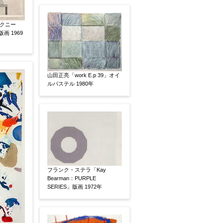
クニー
画 1969
山田正亮「work E.p 39」オイ
ルパステル 1980年
、pdf形式にてお送りください。
フランク・ステラ「Kay
Bearman：PURPLE
後に送られてくる送信確認メール記載のアドレスから
SERIES」版画 1972年