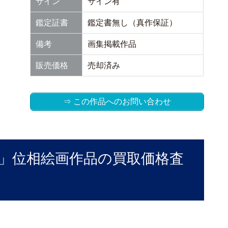
サイン
サイン有
鑑定証書
鑑定書無し（真作保証）
備考
画集掲載作品
販売価格
売却済み
⇒ この作品へのお問い合わせ
所」位相絵画作品の買取価格査