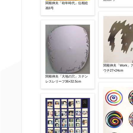
関根伸夫「幼年時代」位相絵
サイン有(自筆)
サイン無
印
画6号
その他
限定番号
【任意】
制作年
【任意】
関根伸夫「Work」
ウチ27×24cm
関根伸夫「大地の穴」ステン
レスレリーフ36×32.5cm
売却希望時期
【任意】
すぐに売りたい
電話で相談した
他社様の査定価格
【任意】
会社名：