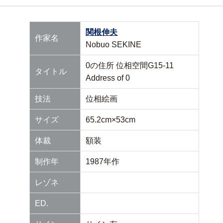
関根伸夫
作家名
Nobuo SEKINE
0の住所 位相空間G15-11
タイトル
Address of 0
技法
位相絵画
サイズ
65.2cm×53cm
体裁
額装
制作年
1987年作
レゾネ
ED.