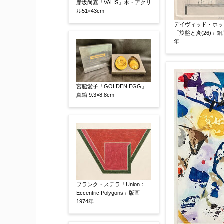
彦坂尚嘉「VALIS」木・アクリ
ル51×43cm
デイヴィッド・ホッ
「旋盤と炎(26)」銅版
年
宮脇愛子「GOLDEN EGG」
真鍮 9.3×8.8cm
添付画像
【任意】
※添付画像は5MBまでのjpg、gif、pig
※追加や複数点ある場合はフォーム送信
フランク・ステラ「Union：
もお送り頂けます。
Eccentric Polygons」版画
1974年
お客様情報をご入力ください。