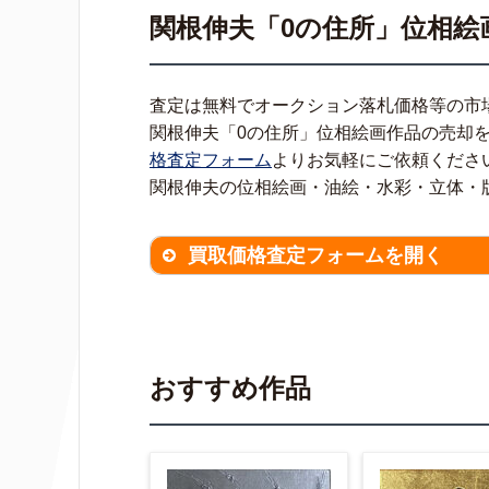
関根伸夫「0の住所」位相絵
査定は無料でオークション落札価格等の市
関根伸夫「0の住所」位相絵画作品の売却
格査定フォーム
よりお気軽にご依頼くださ
関根伸夫の位相絵画・油絵・水彩・立体・
買取価格査定フォームを開く
買取価格査定は
無料
です。
作品の
※不明な項目は空欄で結構です。
▼
おすすめ作品
作品の作家名
【任意】