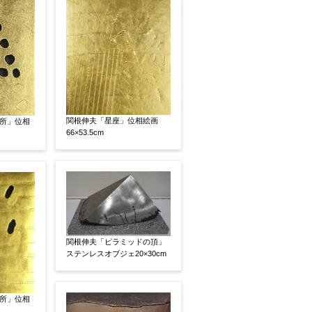
素描
立体
関根伸夫「星座」位相絵画
所」位相
66×53.5cm
関根伸夫「ピラミッドの頂」
ステンレスオブジェ20×30cm
所」位相