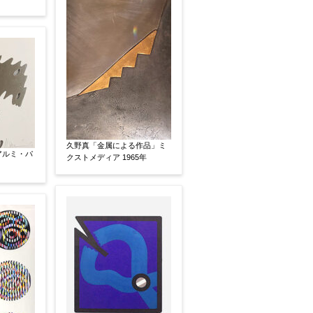
有
鑑定証書付
共箱
共シール
久野真「金属による作品」ミ
アルミ・パ
クストメディア 1965年
い
その他