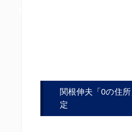
関根伸夫「0の住
定