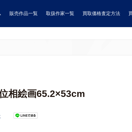
ム
販売作品一覧
取扱作家一覧
買取価格査定方法
相絵画65.2×53cm
t