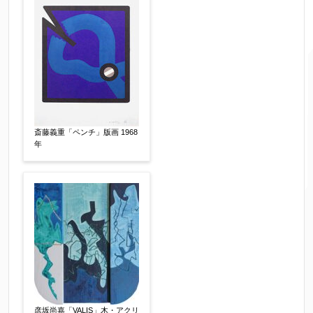
ご要望などがございましたらご入力ください
【任意】
斎藤義重「ペンチ」版画 1968
年
個人情報の取扱い
について、同意の上送信しま
彦坂尚嘉「VALIS」木・アクリ