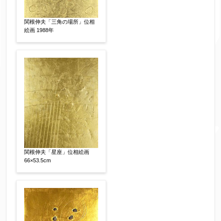
体裁
【任意】
額装
軸装
シート
関根伸夫「三角の場所」位相
その他
絵画 1988年
サイン等の有無
【任意】
サイン有(自筆)
サイン無
印有
鑑定証書付
共箱
共シール
その他
限定番号
【任意】
関根伸夫「星座」位相絵画
66×53.5cm
制作年
【任意】