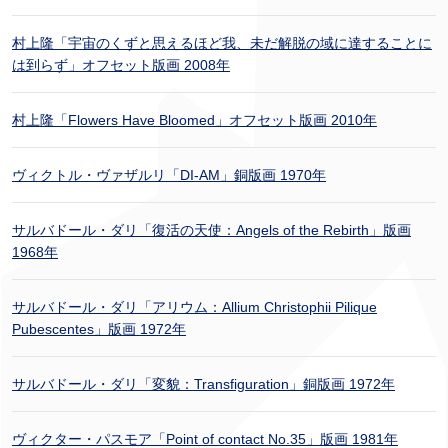
村上隆「宇宙のくずと思えるほど我、未だ解脱の域に達することに
は到らず」オフセット版画 2008年
村上隆「Flowers Have Bloomed」オフセット版画 2010年
ヴィクトル・ヴァザルリ「DI-AM」銅版画 1970年
サルバドール・ダリ「復活の天使：Angels of the Rebirth」版画
1968年
サルバドール・ダリ「アリウム：Allium Christophii Pilique
Pubescentes」版画 1972年
サルバドール・ダリ「変貌：Transfiguration」銅版画 1972年
ヴィクター・パスモア「Point of contact No.35」版画 1981年