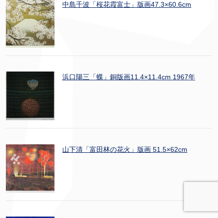
中島千波「桜花霞富士」版画47.3×60.6cm
浜口陽三「蝶」銅版画11.4×11.4cm 1967年
山下清「富田林の花火」版画 51.5×62cm