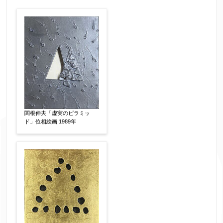
作品の作家名
【任意】
作品の画題
【任意】
作品の技法
【任意】
関根伸夫「虚実のピラミッ
日本画
油彩画
版画
水彩
ド」位相絵画 1989年
素描
立体
その他
絵の画面サイズ
【任意】