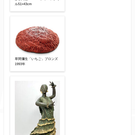
す。（確認画面は表示されません）
ル51×43cm
同意する
【必須】
↑ 同意頂けましたらチェックを入れてくださ
い。
草間彌生「いちご」ブロンズ
1993年
※データはSSL(Secure Sockets Layer)通信によ
り暗号化して送信されます。