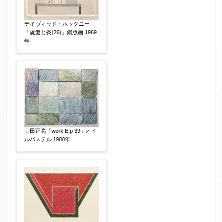
デイヴィッド・ホックニー
「旋盤と炎(26)」銅版画 1969
年
山田正亮「work E.p 39」オイ
ルパステル 1980年