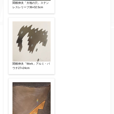
関根伸夫「大地の穴」ステン
レスレリーフ36×32.5cm
添付画像
【任意】
※添付画像は5MBまでのjpg、gif、pig、pdf形式
にてお送りください。
※追加や複数点ある場合はフォーム送信後に送ら
れてくる送信確認メール記載のアドレスからもお
送り頂けます。
関根伸夫「Work」アルミ・パ
ウチ27×24cm
お客様情報をご入力ください。
▼
お名前
【必須】