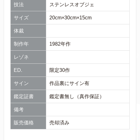
技法
ステンレスオブジェ
サイズ
20cm×30cm×15cm
体裁
制作年
1982年作
レゾネ
ED.
限定30作
サイン
作品裏にサイン有
鑑定証書
鑑定書無し（真作保証）
備考
販売価格
売却済み