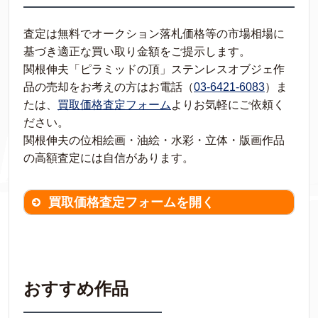
査定は無料でオークション落札価格等の市場相場に
基づき適正な買い取り金額をご提示します。
関根伸夫「ピラミッドの頂」ステンレスオブジェ作
品の売却をお考えの方はお電話（
03-6421-6083
）ま
たは、
買取価格査定フォーム
よりお気軽にご依頼く
ださい。
関根伸夫の位相絵画・油絵・水彩・立体・版画作品
の高額査定には自信があります。
買取価格査定フォームを開く
買取価格査定は
無料
です。
作品の情報を
わかる範囲でご入力ください。
※不明な項目は空欄で結構です。
おすすめ作品
▼