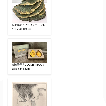
富永直樹「フラメンコ」ブロ
ンズ彫刻 1983年
宮脇愛子「GOLDEN EGG」
真鍮 9.3×8.8cm