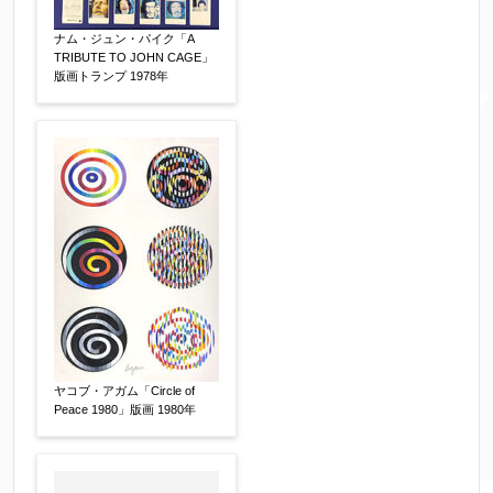
ナム・ジュン・パイク「A
※携帯電話などご連絡が取りやすいお電話番号を
TRIBUTE TO JOHN CAGE」
お願い致します。
版画トランプ 1978年
郵便番号
【必須】
↓郵便番号を入力すると住所の最初が自動入力さ
れます。番地以下は任意でも結構です。
ご住所
【必須】
ヤコブ・アガム「Circle of
Peace 1980」版画 1980年