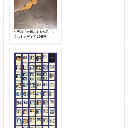
フリガナ
【任意】
久野真「金属による作品」ミ
クストメディア 1965年
メールアドレス
【必須】
※送信完了後こちらのメールアドレス宛に自動で
送信確認メールをお送りします。もし送信確認メ
ールが受信されない場合は、送信が完了していな
いか、アドレス間違え、迷惑メールフィルター等
により弊社からのお返事も受信できない場合がご
ざいますので、お電話(
03-6421-6083
)までお問い
合わせください。
電話番号
【必須】