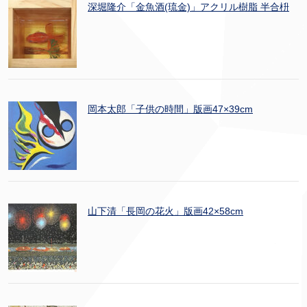
深堀隆介「金魚酒(琉金)」アクリル樹脂 半合枡
岡本太郎「子供の時間」版画47×39cm
山下清「長岡の花火」版画42×58cm