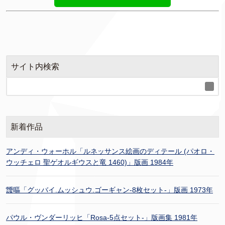
サイト内検索
新着作品
アンディ・ウォーホル「ルネッサンス絵画のディテール (パオロ・
ウッチェロ 聖ゲオルギウスと竜 1460)」版画 1984年
靉嘔「グッバイ.ムッシュウ.ゴーギャン-8枚セット-」版画 1973年
パウル・ヴンダーリッヒ「Rosa-5点セット-」版画集 1981年