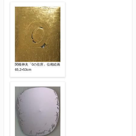
関根伸夫「0の住所」位相絵画
その他
【任意】
65.2×53cm