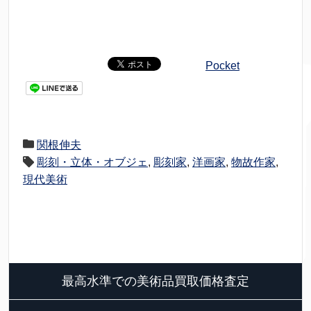
Pocket
関根伸夫
彫刻・立体・オブジェ
,
彫刻家
,
洋画家
,
物故作家
,
現代美術
最高水準での美術品買取価格査定