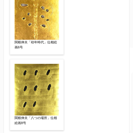
売却希望時期
【任意】
すぐに売りたい
電話で相談したい
その他
他社様の査定価格
【任意】
関根伸夫「幼年時代」位相絵
会社名：
画6号
査定額：
※他社様からご提示された査定額がございました
らお知らせください。その価格が適切かお返事申
し上げます。
作品コンディション
関根伸夫「八つの場所」位相
【任意】
絵画8号