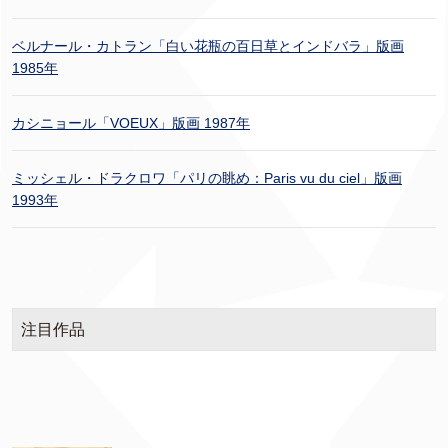
ベルナール・カトラン「白い花瓶の百日草とインドバラ」版画
1985年
カシニョール「VOEUX」版画 1987年
ミッシェル・ドラクロワ「パリの眺め：Paris vu du ciel」版画
1993年
注目作品