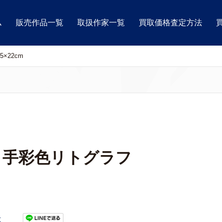
ム
販売作品一覧
取扱作家一覧
買取価格査定方法
×22cm
U」手彩色リトグラフ
t