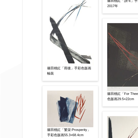
篠田桃紅「讃-E」
2017年
その他
限定番号
【任意】
制作年
【任意】
篠田桃紅「雨後」手彩色版画
軸装
売却希望時期
【任意】
すぐに売りたい
電話で相談した
篠田桃紅「For The
色版画29.5×22cm
他社様の査定価格
【任意】
会社名：
篠田桃紅「繁栄:Prosperity」
手彩色版画55.3×68.4cm