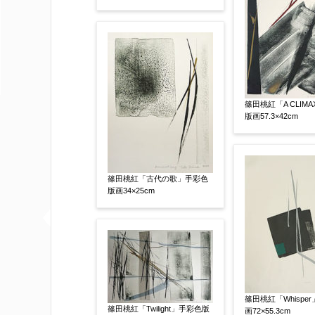
査定額：
※他社様からご提示された査定額がござ
事申し上げます。
作品コンディション
【任意】
篠田桃紅「A CLIM
版画57.3×42cm
篠田桃紅「古代の歌」手彩色
版画34×25cm
その他
【任意】
篠田桃紅「Whispe
篠田桃紅「Twilight」手彩色版
画72×55.3cm