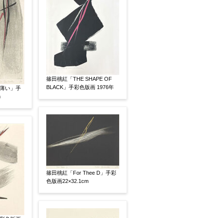
素描
立体
篠田桃紅「THE SHAPE OF
BLACK」手彩色版画 1976年
：薄い」手
m
篠田桃紅「For Thee D」手彩
色版画22×32.1cm
有
鑑定証書付
共箱
共シール