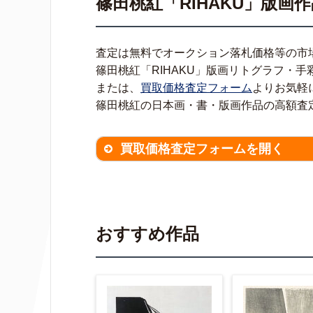
篠田桃紅「RIHAKU」版
査定は無料でオークション落札価格等の市
篠田桃紅「RIHAKU」版画リトグラフ・
または、
買取価格査定フォーム
よりお気軽
篠田桃紅の日本画・書・版画作品の高額査
買取価格査定フォームを開く
買取価格査定は
無料
です。
作品の
※不明な項目は空欄で結構です。
▼
おすすめ作品
作品の作家名
【任意】