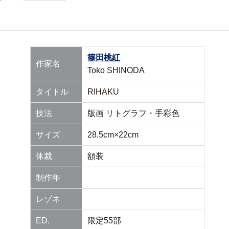
篠田桃紅
作家名
Toko SHINODA
タイトル
RIHAKU
技法
版画 リトグラフ・手彩色
サイズ
28.5cm×22cm
体裁
額装
制作年
レゾネ
ED.
限定55部