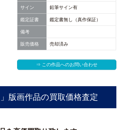
サイン
鉛筆サイン有
鑑定証書
鑑定書無し（真作保証）
備考
販売価格
売却済み
⇒ この作品へのお問い合わせ
KU」版画作品の買取価格査定