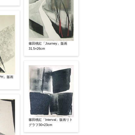
篠田桃紅「Journey」版画
31.5×26cm
PH」版画
、pdf形式にてお送りください。
後に送られてくる送信確認メール記載のアドレスから
篠田桃紅「Interval」版画リト
グラフ30×23cm