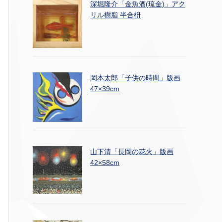
深堀隆介「金魚酒(琉金)」アク
リル樹脂 半合枡
岡本太郎「子供の時間」版画
47×39cm
山下清「長岡の花火」版画
42×58cm