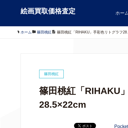
絵画買取価格査定
ホー
ホーム
/
篠田桃紅
/
篠田桃紅「RIHAKU」手彩色リトグラフ28.5
篠田桃紅
篠田桃紅「RIHAK
28.5×22cm
Pocke