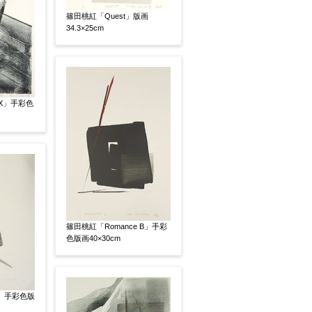
篠田桃紅「Quest」版画
いましたらお知らせください。その価格が適切かお返
34.3×25cm
AX」手彩色
篠田桃紅「Romance B」手彩
色版画40×30cm
r」手彩色版