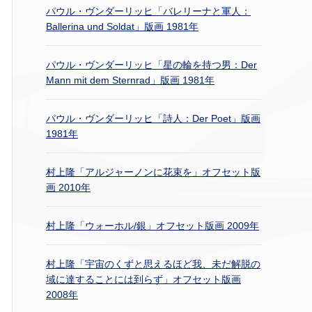
パウル・ヴンダーリッヒ「バレリーナと軍人：
Ballerina und Soldat」版画 1981年
パウル・ヴンダーリッヒ「星の輪を持つ男：Der
Mann mit dem Sternrad」版画 1981年
パウル・ヴンダーリッヒ「詩人：Der Poet」版画
1981年
村上隆「アルジャーノンに花束を」オフセット版
画 2010年
村上隆「ウォーホル/銀」オフセット版画 2009年
村上隆「宇宙のくずと思えるほど我、未だ解脱の
域に達することには到らず」オフセット版画
2008年