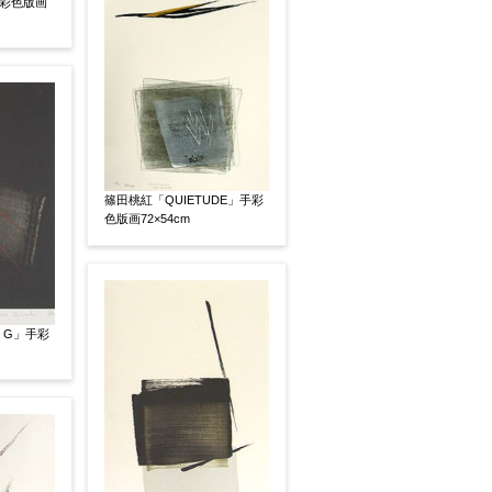
手彩色版画
篠田桃紅「QUIETUDE」手彩
色版画72×54cm
い
その他
e G」手彩