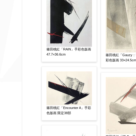
作品の画題
【任意】
作品の技法
【任意】
日本画
油彩画
版画
水彩
篠田桃紅「RAIN」手彩色版画
その他
47.7×36.6cm
篠田桃紅「Gauzy
彩色版画 33×24.5c
絵の画面サイズ
【任意】
体裁
【任意】
額装
軸装
シート
その他
篠田桃紅「Encounter A」手彩
色版画 限定38部
サイン等の有無
【任意】
サイン有(自筆)
サイン無
印