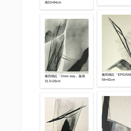
画53×84cm
添付画像
【任意】
篠田桃紅「EPIGRA
篠田桃紅「Ones way」版画
59×42cm
31.5×26cm
※添付画像は5MBまでのjpg、gif、pig
※追加や複数点ある場合はフォーム送信
もお送り頂けます。
お客様情報をご入力ください。