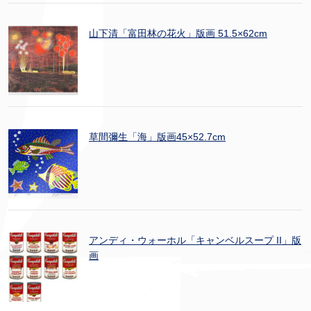
山下清「富田林の花火」版画 51.5×62cm
草間彌生「海」版画45×52.7cm
アンディ・ウォーホル「キャンベルスープ II」版
画