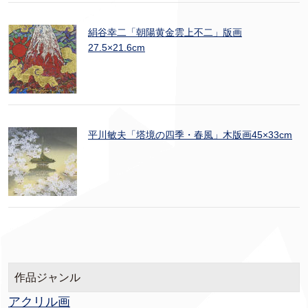
絹谷幸二「朝陽黄金雲上不二」版画
27.5×21.6cm
平川敏夫「塔境の四季・春風」木版画45×33cm
作品ジャンル
アクリル画