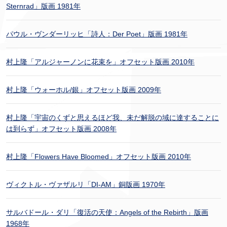
Sternrad」版画 1981年
パウル・ヴンダーリッヒ「詩人：Der Poet」版画 1981年
村上隆「アルジャーノンに花束を」オフセット版画 2010年
村上隆「ウォーホル/銀」オフセット版画 2009年
村上隆「宇宙のくずと思えるほど我、未だ解脱の域に達することに
は到らず」オフセット版画 2008年
村上隆「Flowers Have Bloomed」オフセット版画 2010年
ヴィクトル・ヴァザルリ「DI-AM」銅版画 1970年
サルバドール・ダリ「復活の天使：Angels of the Rebirth」版画
1968年