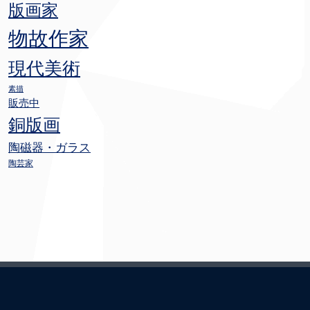
版画家
物故作家
現代美術
素描
販売中
銅版画
陶磁器・ガラス
陶芸家