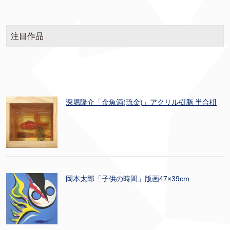
注目作品
深堀隆介「金魚酒(琉金)」アクリル樹脂 半合枡
岡本太郎「子供の時間」版画47×39cm