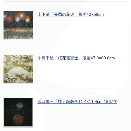
山下清「長岡の花火」版画42×58cm
中島千波「桜花霞富士」版画47.3×60.6cm
浜口陽三「蝶」銅版画11.4×11.4cm 1967年