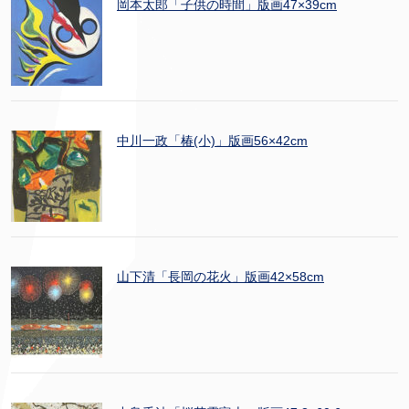
岡本太郎「子供の時間」版画47×39cm
中川一政「椿(小)」版画56×42cm
山下清「長岡の花火」版画42×58cm