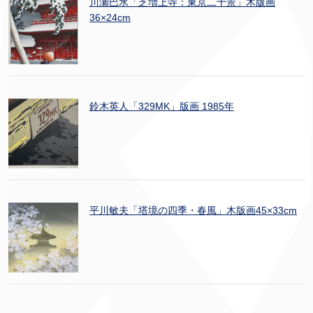
川瀬巴水「芝増上寺：東京二十景」木版画
36×24cm
鈴木英人「329MK」版画 1985年
平川敏夫「塔境の四季・春風」木版画45×33cm