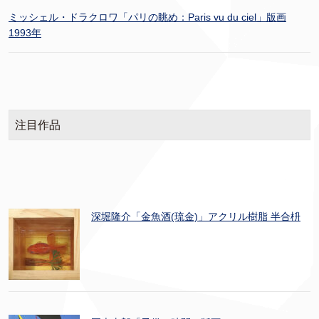
ミッシェル・ドラクロワ「パリの眺め：Paris vu du ciel」版画
1993年
注目作品
深堀隆介「金魚酒(琉金)」アクリル樹脂 半合枡