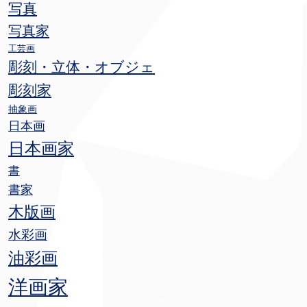
写真
写真家
工芸画
彫刻・立体・オブジェ
彫刻家
抽象画
日本画
日本画家
書
書家
木版画
水彩画
油彩画
洋画家