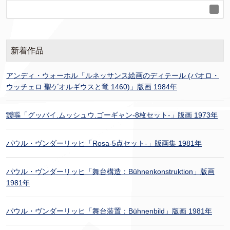
新着作品
アンディ・ウォーホル「ルネッサンス絵画のディテール (パオロ・
ウッチェロ 聖ゲオルギウスと竜 1460)」版画 1984年
靉嘔「グッバイ.ムッシュウ.ゴーギャン-8枚セット-」版画 1973年
パウル・ヴンダーリッヒ「Rosa-5点セット-」版画集 1981年
パウル・ヴンダーリッヒ「舞台構造：Bühnenkonstruktion」版画
1981年
パウル・ヴンダーリッヒ「舞台装置：Bühnenbild」版画 1981年