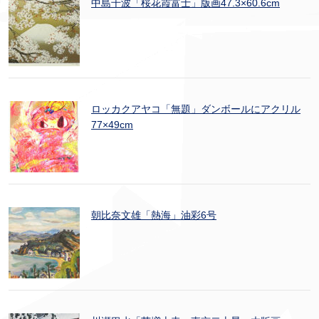
中島千波「桜花霞富士」版画47.3×60.6cm
ロッカクアヤコ「無題」ダンボールにアクリル
77×49cm
朝比奈文雄「熱海」油彩6号