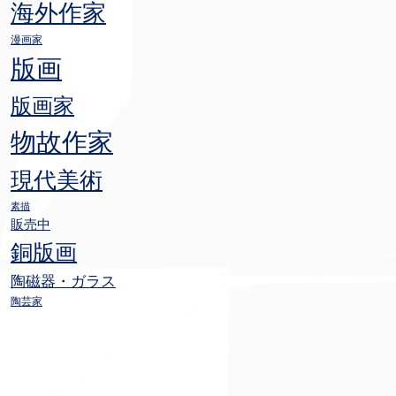
海外作家
漫画家
版画
版画家
物故作家
現代美術
素描
販売中
銅版画
陶磁器・ガラス
陶芸家