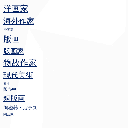
洋画家
海外作家
漫画家
版画
版画家
物故作家
現代美術
素描
販売中
銅版画
陶磁器・ガラス
陶芸家