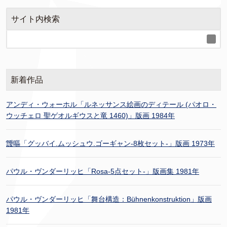
サイト内検索
新着作品
アンディ・ウォーホル「ルネッサンス絵画のディテール (パオロ・
ウッチェロ 聖ゲオルギウスと竜 1460)」版画 1984年
靉嘔「グッバイ.ムッシュウ.ゴーギャン-8枚セット-」版画 1973年
パウル・ヴンダーリッヒ「Rosa-5点セット-」版画集 1981年
パウル・ヴンダーリッヒ「舞台構造：Bühnenkonstruktion」版画
1981年