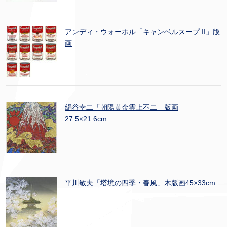
アンディ・ウォーホル「キャンベルスープ II」版
画
絹谷幸二「朝陽黄金雲上不二」版画
27.5×21.6cm
平川敏夫「塔境の四季・春風」木版画45×33cm