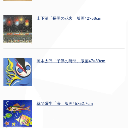
山下清「長岡の花火」版画42×58cm
岡本太郎「子供の時間」版画47×39cm
草間彌生「海」版画45×52.7cm