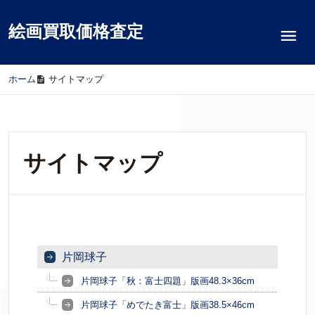
絵画買取価格査定
ホーム
/
サイトマップ
サイトマップ
片岡球子
片岡球子「秋：富士四題」版画48.3×36cm
片岡球子「めでたき富士」版画38.5×46cm