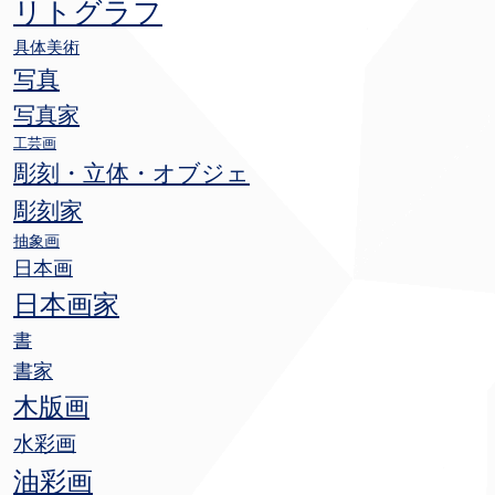
リトグラフ
具体美術
写真
写真家
工芸画
彫刻・立体・オブジェ
彫刻家
抽象画
日本画
日本画家
書
書家
木版画
水彩画
油彩画