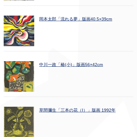
岡本太郎「流れる夢」版画40.5×39cm
中川一政「椿(小)」版画56×42cm
草間彌生「三本の花（I）」版画 1992年