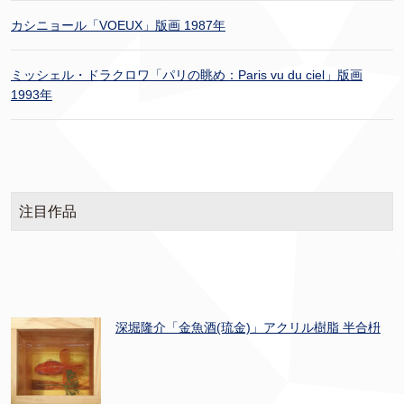
カシニョール「VOEUX」版画 1987年
ミッシェル・ドラクロワ「パリの眺め：Paris vu du ciel」版画
1993年
注目作品
深堀隆介「金魚酒(琉金)」アクリル樹脂 半合枡