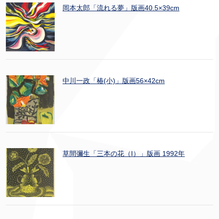
岡本太郎「流れる夢」版画40.5×39cm
中川一政「椿(小)」版画56×42cm
草間彌生「三本の花（I）」版画 1992年