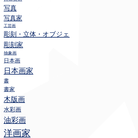
写真
写真家
工芸画
彫刻・立体・オブジェ
彫刻家
抽象画
日本画
日本画家
書
書家
木版画
水彩画
油彩画
洋画家