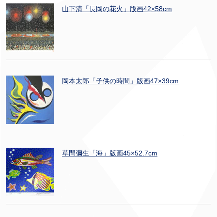
山下清「長岡の花火」版画42×58cm
岡本太郎「子供の時間」版画47×39cm
草間彌生「海」版画45×52.7cm