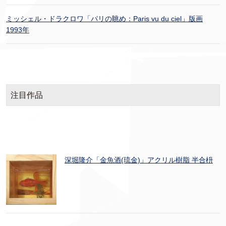
ミッシェル・ドラクロワ「パリの眺め：Paris vu du ciel」版画
1993年
注目作品
深堀隆介「金魚酒(琉金)」アクリル樹脂 半合枡