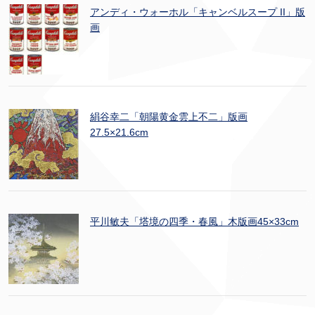
アンディ・ウォーホル「キャンベルスープ II」版
画
絹谷幸二「朝陽黄金雲上不二」版画
27.5×21.6cm
平川敏夫「塔境の四季・春風」木版画45×33cm