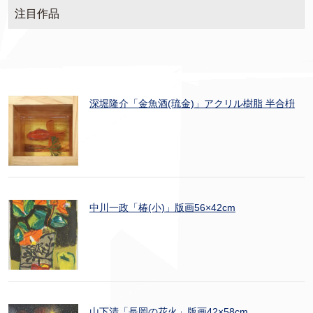
注目作品
深堀隆介「金魚酒(琉金)」アクリル樹脂 半合枡
中川一政「椿(小)」版画56×42cm
山下清「長岡の花火」版画42×58cm