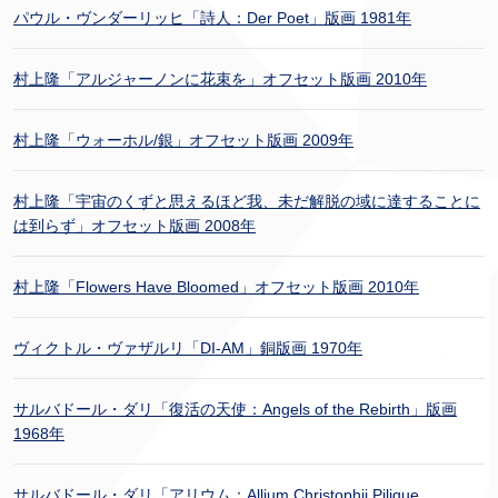
パウル・ヴンダーリッヒ「詩人：Der Poet」版画 1981年
村上隆「アルジャーノンに花束を」オフセット版画 2010年
村上隆「ウォーホル/銀」オフセット版画 2009年
村上隆「宇宙のくずと思えるほど我、未だ解脱の域に達することに
は到らず」オフセット版画 2008年
村上隆「Flowers Have Bloomed」オフセット版画 2010年
ヴィクトル・ヴァザルリ「DI-AM」銅版画 1970年
サルバドール・ダリ「復活の天使：Angels of the Rebirth」版画
1968年
サルバドール・ダリ「アリウム：Allium Christophii Pilique