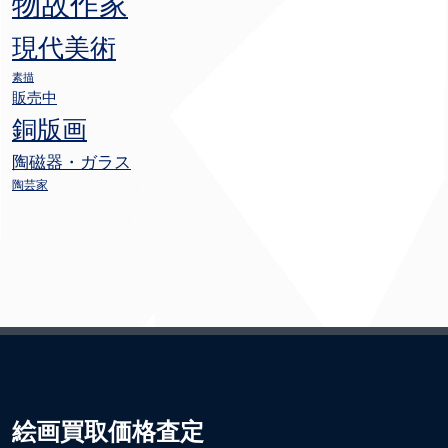
物故作家
現代美術
素描
販売中
銅版画
陶磁器・ガラス
陶芸家
絵画買取価格査定