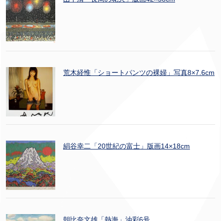
荒木経惟「ショートパンツの裸婦」写真8×7.6cm
絹谷幸二「20世紀の富士」版画14×18cm
朝比奈文雄「熱海」油彩6号