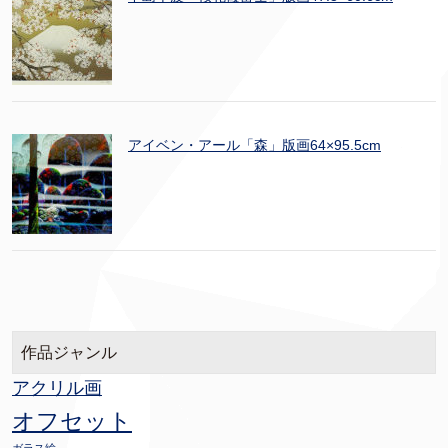
アイベン・アール「森」版画64×95.5cm
作品ジャンル
アクリル画
オフセット