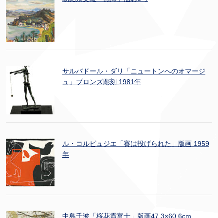
サルバドール・ダリ「ニュートンへのオマージ
ュ」ブロンズ彫刻 1981年
ル・コルビュジエ「賽は投げられた」版画 1959
年
中島千波「桜花霞富士」版画47.3×60.6cm