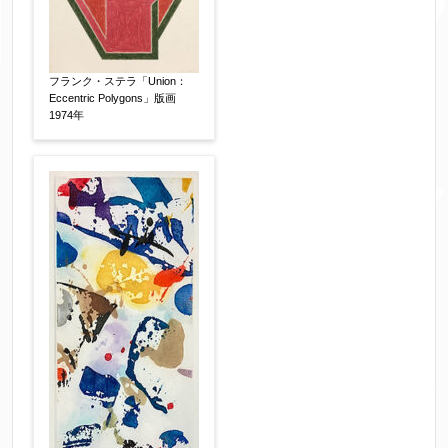
フランク・ステラ「Union：
Eccentric Polygons」版画
1974年