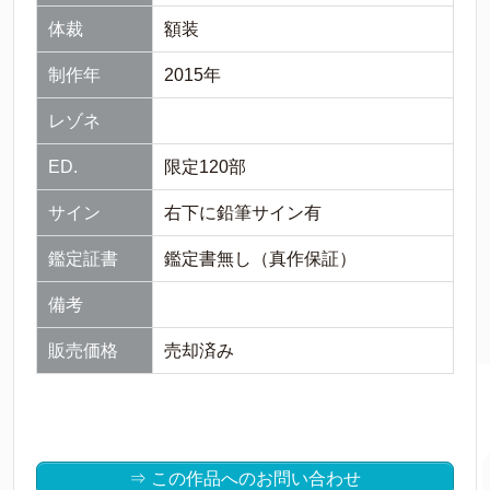
体裁
額装
制作年
2015年
レゾネ
ED.
限定120部
サイン
右下に鉛筆サイン有
鑑定証書
鑑定書無し（真作保証）
備考
販売価格
売却済み
⇒ この作品へのお問い合わせ