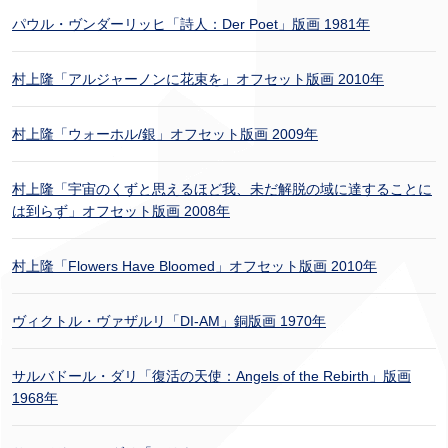
パウル・ヴンダーリッヒ「詩人：Der Poet」版画 1981年
村上隆「アルジャーノンに花束を」オフセット版画 2010年
村上隆「ウォーホル/銀」オフセット版画 2009年
村上隆「宇宙のくずと思えるほど我、未だ解脱の域に達することに
は到らず」オフセット版画 2008年
村上隆「Flowers Have Bloomed」オフセット版画 2010年
ヴィクトル・ヴァザルリ「DI-AM」銅版画 1970年
サルバドール・ダリ「復活の天使：Angels of the Rebirth」版画
1968年