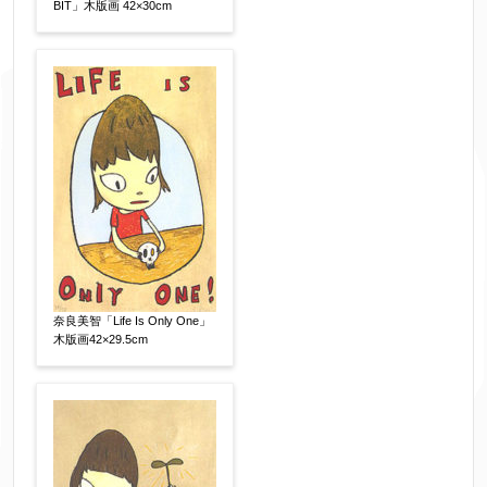
送り頂けます。
BIT」木版画 42×30cm
お客様情報をご入力ください。
▼
お名前
【必須】
フリガナ
【任意】
奈良美智「Life Is Only One」
木版画42×29.5cm
メールアドレス
【必須】
※送信完了後こちらのメールアドレス宛に自動で