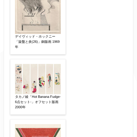
デイヴィッド・ホックニー
「旋盤と炎(26)」銅版画 1969
年
タカノ綾「Hot Banana Fudge-
6点セット-」オフセット版画
2000年