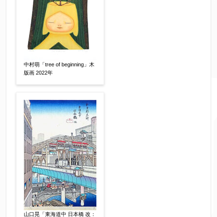
限定番号
【任意】
制作年
【任意】
中村萌「tree of beginning」木
版画 2022年
売却希望時期
【任意】
すぐに売りたい
電話で相談したい
その他
他社様の査定価格
【任意】
会社名：
査定額：
山口晃「東海道中 日本橋 改：