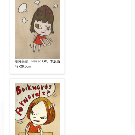
※データはSSL(Secure Sockets Layer)通信によ
り暗号化して送信されます。
奈良美智「Pissed Off」木版画
42×29.5cm