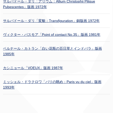
サルバドール・ダリ「アリウム：Allium Christophii Pilique
Pubescentes」版画 1972年
サルバドール・ダリ「変貌：Transfiguration」銅版画 1972年
ヴィクター・パスモア「Point of contact No.35」版画 1981年
ベルナール・カトラン「白い花瓶の百日草とインドバラ」版画
1985年
カシニョール「VOEUX」版画 1987年
ミッシェル・ドラクロワ「パリの眺め：Paris vu du ciel」版画
1993年