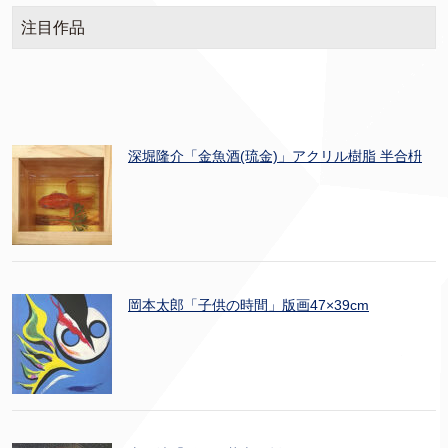
注目作品
深堀隆介「金魚酒(琉金)」アクリル樹脂 半合枡
岡本太郎「子供の時間」版画47×39cm