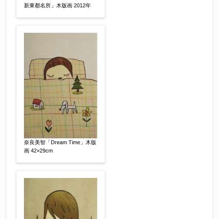
新東都名所」木版画 2012年
※他社様からご提示された査定額がございました
らお知らせください。その価格が適切かお返事申
し上げます。
作品コンディション
【任意】
奈良美智「Dream Time」木版
画 42×29cm
その他
【任意】