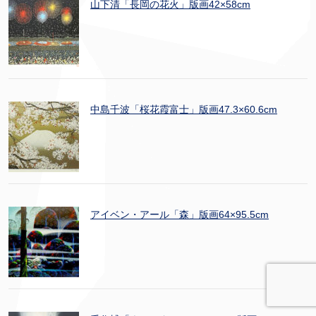
山下清「長岡の花火」版画42×58cm
中島千波「桜花霞富士」版画47.3×60.6cm
アイベン・アール「森」版画64×95.5cm