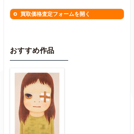
買取価格査定フォームを開く
買取価格査定は
無料
です。
作品の情報を
わかる範囲でご入力ください。
※不明な項目は空欄で結構です。
おすすめ作品
▼
作品の作家名
【任意】
作品の画題
【任意】
作品の技法
【任意】