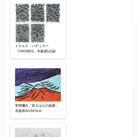
れます。番地以下は任意でも結構です。
ご住所
【必須】
ドナルド・バチュラー
「CROWDS」木版画5点組
ご要望などがございましたらご入力ください
草間彌生「富士は心の故郷」
【任意】
木版画42×59.5cm