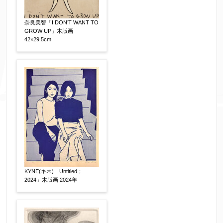
奈良美智「I DON’T WANT TO
GROW UP」木版画
42×29.5cm
KYNE(キネ)「Untitled；
2024」木版画 2024年