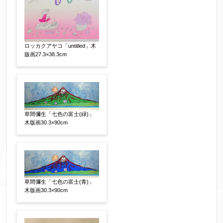
ロッカクアヤコ「untitled」木
版画27.3×38.3cm
個人情報の取扱い
について、同意の上送信しま
す。（確認画面は表示されません）
草間彌生「七色の富士(緑)」
木版画30.3×90cm
同意する
【必須】
↑ 同意頂けましたらチェックを入れてくださ
い。
草間彌生「七色の富士(青)」
木版画30.3×90cm