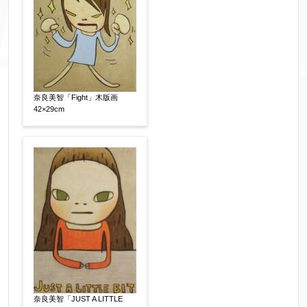
奈良美智「Fight」木版画
42×29cm
添付画像
【任意】
※添付画像は5MBまでのjpg、gif、pig、pdf形式
にてお送りください。
※追加や複数点ある場合はフォーム送信後に送ら
れてくる送信確認メール記載のアドレスからもお
奈良美智「JUST A LITTLE