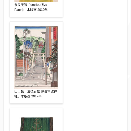
日本画
油彩画
版画
水彩
奈良美智「untitled(Eye
素描
立体
Patch)」木版画 2012年
その他
絵の画面サイズ
【任意】
体裁
【任意】
額装
軸装
シート
その他
山口晃「道後百景 伊佐爾波神
サイン等の有無
社」木版画 2017年
【任意】
サイン有(自筆)
サイン無
印有
鑑定証書付
共箱
共シール
その他