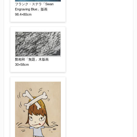
フランク・ステラ「Swan
Engraving Blue」版画
98.4×80cm
鄭相和「無題」木版画
30×58cm