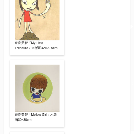
送信確認メールをお送りします。もし送信確認メ
ールが受信されない場合は、送信が完了していな
いか、アドレス間違え、迷惑メールフィルター等
により弊社からのお返事も受信できない場合がご
ざいますので、お電話(
03-6421-6083
)までお問い
合わせください。
奈良美智「My Little
Treasure」木版画42×29.5cm
電話番号
【必須】
※携帯電話などご連絡が取りやすいお電話番号を
お願い致します。
郵便番号
【必須】
奈良美智「Mellow Girl」木版
画30×30cm
↓郵便番号を入力すると住所の最初が自動入力さ