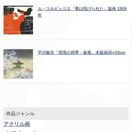
ル・コルビュジエ「賽は投げられた」版画 1959
年
平川敏夫「塔境の四季・春風」木版画45×33cm
作品ジャンル
アクリル画