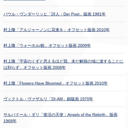
パウル・ヴンダーリッヒ「詩人：Der Poet」版画 1981年
村上隆「アルジャーノンに花束を」オフセット版画 2010年
村上隆「ウォーホル/銀」オフセット版画 2009年
村上隆「宇宙のくずと思えるほど我、未だ解脱の域に達することに
は到らず」オフセット版画 2008年
村上隆「Flowers Have Bloomed」オフセット版画 2010年
ヴィクトル・ヴァザルリ「DI-AM」銅版画 1970年
サルバドール・ダリ「復活の天使：Angels of the Rebirth」版画
1968年