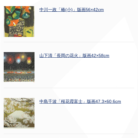
中川一政「椿(小)」版画56×42cm
山下清「長岡の花火」版画42×58cm
中島千波「桜花霞富士」版画47.3×60.6cm