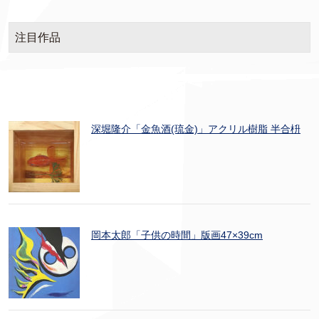
注目作品
深堀隆介「金魚酒(琉金)」アクリル樹脂 半合枡
岡本太郎「子供の時間」版画47×39cm