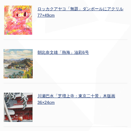
ロッカクアヤコ「無題」ダンボールにアクリル
77×49cm
朝比奈文雄「熱海」油彩6号
川瀬巴水「芝増上寺：東京二十景」木版画
36×24cm