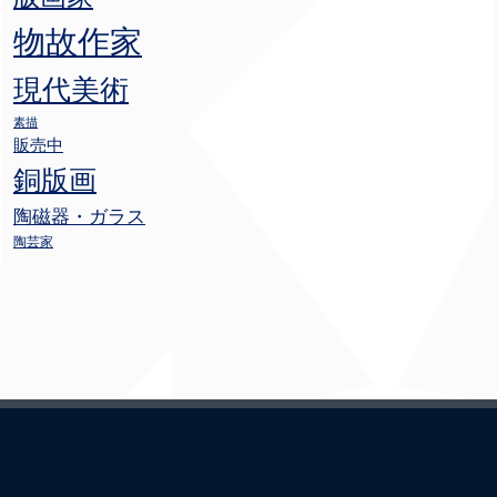
物故作家
現代美術
素描
販売中
銅版画
陶磁器・ガラス
陶芸家