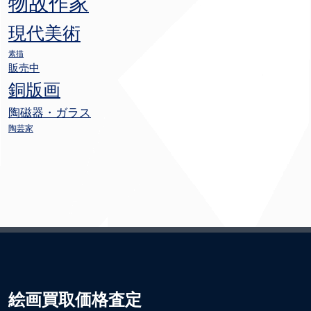
物故作家
現代美術
素描
販売中
銅版画
陶磁器・ガラス
陶芸家
絵画買取価格査定