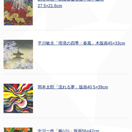
27.5×21.6cm
平川敏夫「塔境の四季・春風」木版画45×33cm
岡本太郎「流れる夢」版画40.5×39cm
中川一政「椿(小)」版画56×42cm