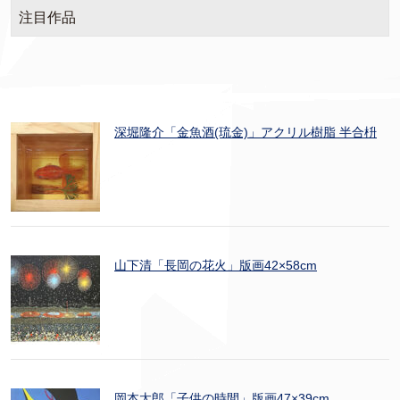
注目作品
深堀隆介「金魚酒(琉金)」アクリル樹脂 半合枡
山下清「長岡の花火」版画42×58cm
岡本太郎「子供の時間」版画47×39cm