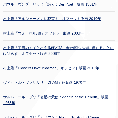
パウル・ヴンダーリッヒ「詩人：Der Poet」版画 1981年
村上隆「アルジャーノンに花束を」オフセット版画 2010年
村上隆「ウォーホル/銀」オフセット版画 2009年
村上隆「宇宙のくずと思えるほど我、未だ解脱の域に達することに
は到らず」オフセット版画 2008年
村上隆「Flowers Have Bloomed」オフセット版画 2010年
ヴィクトル・ヴァザルリ「DI-AM」銅版画 1970年
サルバドール・ダリ「復活の天使：Angels of the Rebirth」版画
1968年
サルバドール・ダリ「アリウム：Allium Christophii Pilique