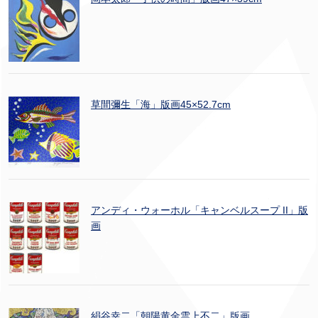
草間彌生「海」版画45×52.7cm
アンディ・ウォーホル「キャンベルスープ II」版
画
絹谷幸二「朝陽黄金雲上不二」版画