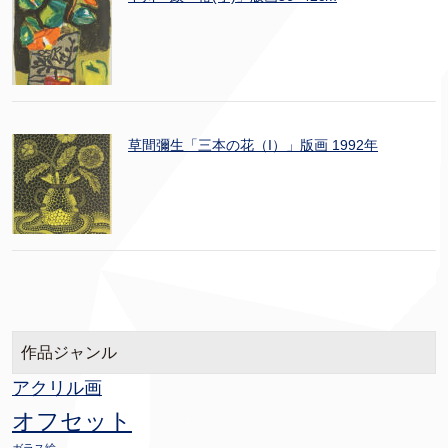
草間彌生「三本の花（I）」版画 1992年
作品ジャンル
アクリル画
オフセット