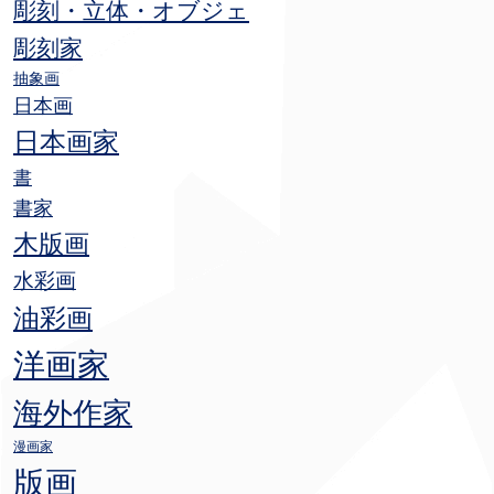
彫刻・立体・オブジェ
彫刻家
抽象画
日本画
日本画家
書
書家
木版画
水彩画
油彩画
洋画家
海外作家
漫画家
版画