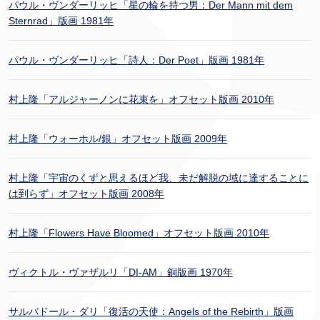
パウル・ヴンダーリッヒ「星の輪を持つ男：Der Mann mit dem
Sternrad」版画 1981年
パウル・ヴンダーリッヒ「詩人：Der Poet」版画 1981年
村上隆「アルジャーノンに花束を」オフセット版画 2010年
村上隆「ウォーホル/銀」オフセット版画 2009年
村上隆「宇宙のくずと思えるほど我、未だ解脱の域に達することに
は到らず」オフセット版画 2008年
村上隆「Flowers Have Bloomed」オフセット版画 2010年
ヴィクトル・ヴァザルリ「DI-AM」銅版画 1970年
サルバドール・ダリ「復活の天使：Angels of the Rebirth」版画