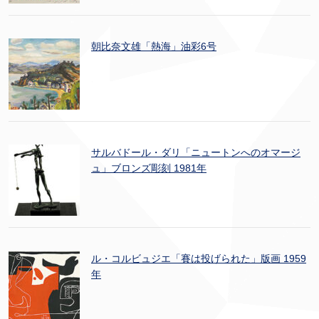
朝比奈文雄「熱海」油彩6号
サルバドール・ダリ「ニュートンへのオマージ
ュ」ブロンズ彫刻 1981年
ル・コルビュジエ「賽は投げられた」版画 1959
年