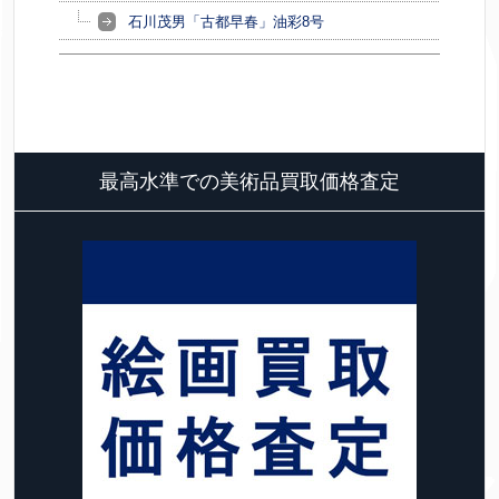
石川茂男「古都早春」油彩8号
最高水準での美術品買取価格査定