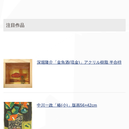
注目作品
深堀隆介「金魚酒(琉金)」アクリル樹脂 半合枡
中川一政「椿(小)」版画56×42cm