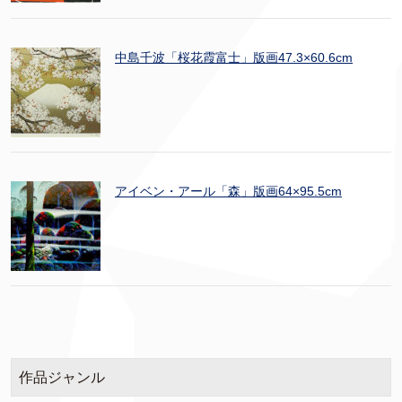
中島千波「桜花霞富士」版画47.3×60.6cm
アイベン・アール「森」版画64×95.5cm
作品ジャンル