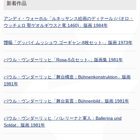
新着作品
アンディ・ウォーホル「ルネッサンス絵画のディテール (パオロ・
ウッチェロ 聖ゲオルギウスと竜 1460)」版画 1984年
靉嘔「グッバイ.ムッシュウ.ゴーギャン-8枚セット-」版画 1973年
パウル・ヴンダーリッヒ「Rosa-5点セット-」版画集 1981年
パウル・ヴンダーリッヒ「舞台構造：Bühnenkonstruktion」版画
1981年
パウル・ヴンダーリッヒ「舞台装置：Bühnenbild」版画 1981年
パウル・ヴンダーリッヒ「バレリーナと軍人：Ballerina und
Soldat」版画 1981年