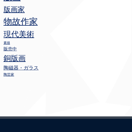
版画家
物故作家
現代美術
素描
販売中
銅版画
陶磁器・ガラス
陶芸家