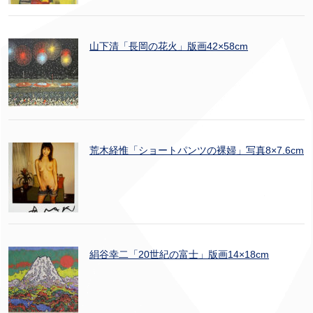
山下清「長岡の花火」版画42×58cm
荒木経惟「ショートパンツの裸婦」写真8×7.6cm
絹谷幸二「20世紀の富士」版画14×18cm