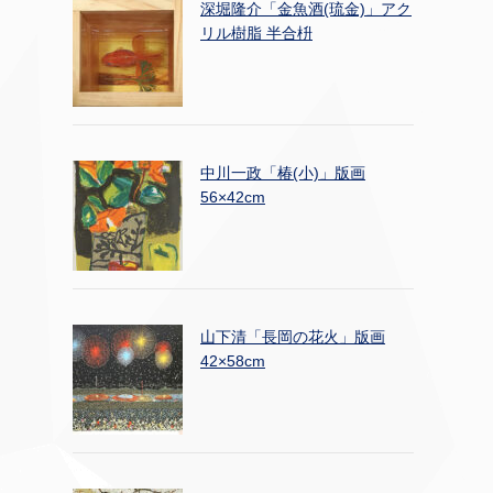
深堀隆介「金魚酒(琉金)」アク
リル樹脂 半合枡
中川一政「椿(小)」版画
56×42cm
山下清「長岡の花火」版画
42×58cm