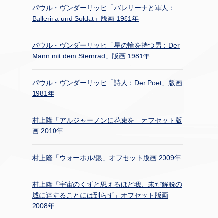
パウル・ヴンダーリッヒ「バレリーナと軍人：
Ballerina und Soldat」版画 1981年
パウル・ヴンダーリッヒ「星の輪を持つ男：Der
Mann mit dem Sternrad」版画 1981年
パウル・ヴンダーリッヒ「詩人：Der Poet」版画
1981年
村上隆「アルジャーノンに花束を」オフセット版
画 2010年
村上隆「ウォーホル/銀」オフセット版画 2009年
村上隆「宇宙のくずと思えるほど我、未だ解脱の
域に達することには到らず」オフセット版画
2008年