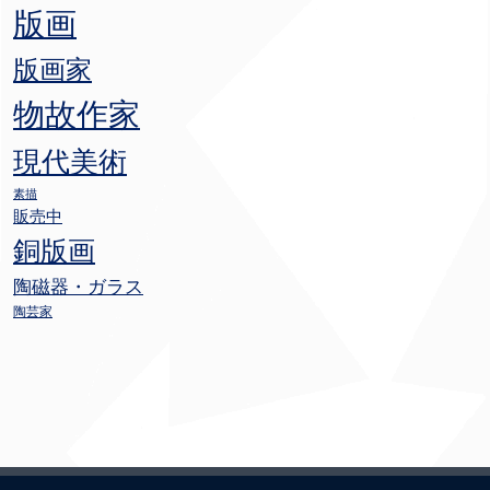
版画
版画家
物故作家
現代美術
素描
販売中
銅版画
陶磁器・ガラス
陶芸家