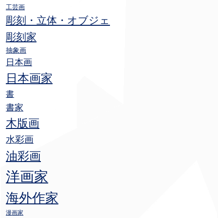
工芸画
彫刻・立体・オブジェ
彫刻家
抽象画
日本画
日本画家
書
書家
木版画
水彩画
油彩画
洋画家
海外作家
漫画家