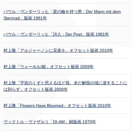
パウル・ヴンダーリッヒ「星の輪を持つ男：Der Mann mit dem
Sternrad」版画 1981年
パウル・ヴンダーリッヒ「詩人：Der Poet」版画 1981年
村上隆「アルジャーノンに花束を」オフセット版画 2010年
村上隆「ウォーホル/銀」オフセット版画 2009年
村上隆「宇宙のくずと思えるほど我、未だ解脱の域に達することに
は到らず」オフセット版画 2008年
村上隆「Flowers Have Bloomed」オフセット版画 2010年
ヴィクトル・ヴァザルリ「DI-AM」銅版画 1970年