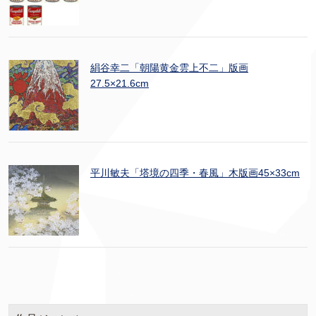
絹谷幸二「朝陽黄金雲上不二」版画
27.5×21.6cm
平川敏夫「塔境の四季・春風」木版画45×33cm