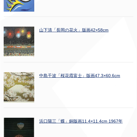
山下清「長岡の花火」版画42×58cm
中島千波「桜花霞富士」版画47.3×60.6cm
浜口陽三「蝶」銅版画11.4×11.4cm 1967年