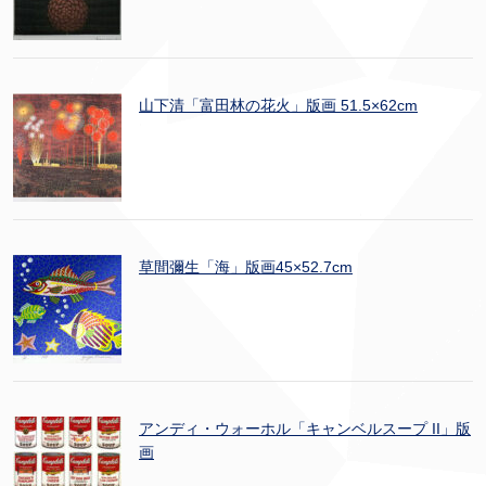
山下清「富田林の花火」版画 51.5×62cm
草間彌生「海」版画45×52.7cm
アンディ・ウォーホル「キャンベルスープ II」版
画