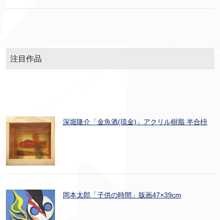
注目作品
深堀隆介「金魚酒(琉金)」アクリル樹脂 半合枡
岡本太郎「子供の時間」版画47×39cm