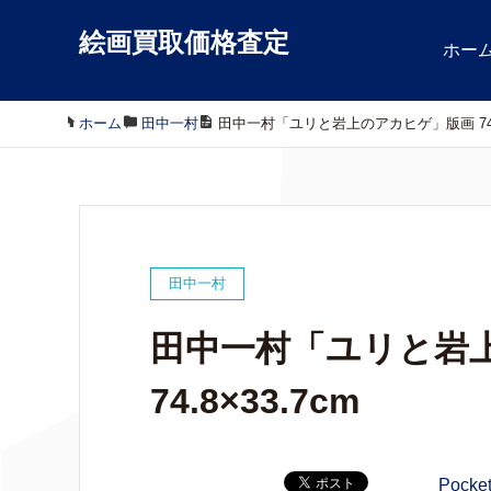
絵画買取価格査定
ホー
ホーム
/
田中一村
/
田中一村「ユリと岩上のアカヒゲ」版画 74.8
田中一村
田中一村「ユリと岩
74.8×33.7cm
Pocke