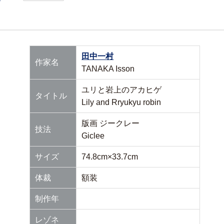
田中一村
作家名
TANAKA Isson
ユリと岩上のアカヒゲ
タイトル
Lily and Rryukyu robin
版画 ジークレー
技法
Giclee
サイズ
74.8cm×33.7cm
体裁
額装
制作年
レゾネ