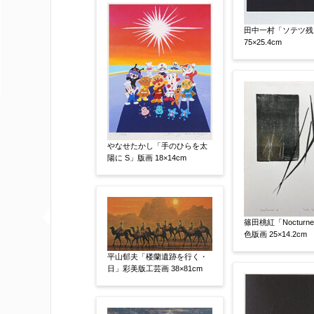
田中一村「ソテツ残
75×25.4cm
他社様の査定価格
【任意】
会社名：
査定額：
※他社様からご提示された査定額がござ
事申し上げます。
やなせたかし「手のひらを太
陽に S」版画 18×14cm
作品コンディション
【任意】
篠田桃紅「Nocturn
色版画 25×14.2cm
平山郁夫「楼蘭遺跡を行く・
日」彩美版工芸画 38×81cm