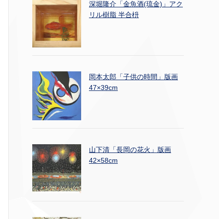
深堀隆介「金魚酒(琉金)」アク
リル樹脂 半合枡
岡本太郎「子供の時間」版画
47×39cm
山下清「長岡の花火」版画
42×58cm