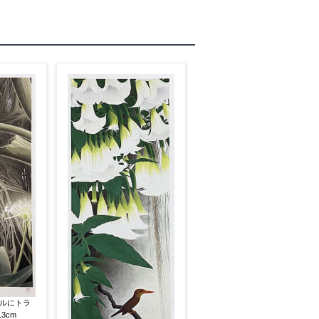
素描
立体
ルにトラ
3cm