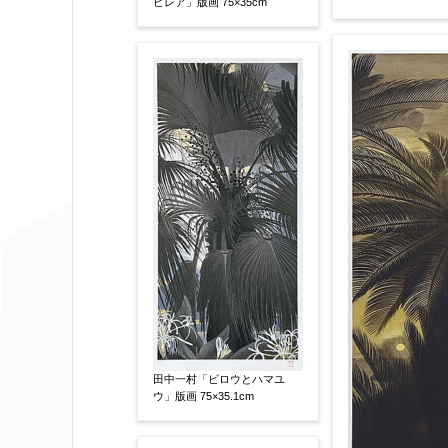
ビレア」版画 75×35cm
体裁
【任意】
額装
軸装
シート
その他
サイン等の有無
【任意】
サイン有(自筆)
サイン無
印
その他
限定番号
【任意】
制作年
【任意】
田中一村「ビロウとハマユ
ウ」版画 75×35.1cm
売却希望時期
【任意】
すぐに売りたい
電話で相談した