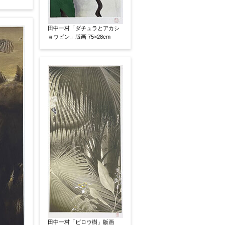
田中一村「ダチュラとアカシ
ョウビン」版画 75×28cm
有
鑑定証書付
共箱
共シール
田中一村「ビロウ樹」版画
い
その他