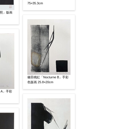
75×35.3cm
照」版画
いましたらお知らせください。その価格が適切かお返
篠田桃紅「Nocturne B」手彩
色版画 25.8×20cm
e A」手彩