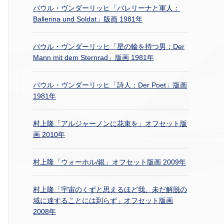
パウル・ヴンダーリッヒ「バレリーナと軍人：
Ballerina und Soldat」版画 1981年
パウル・ヴンダーリッヒ「星の輪を持つ男：Der
Mann mit dem Sternrad」版画 1981年
パウル・ヴンダーリッヒ「詩人：Der Poet」版画
1981年
村上隆「アルジャーノンに花束を」オフセット版
画 2010年
村上隆「ウォーホル/銀」オフセット版画 2009年
村上隆「宇宙のくずと思えるほど我、未だ解脱の
域に達することには到らず」オフセット版画
2008年