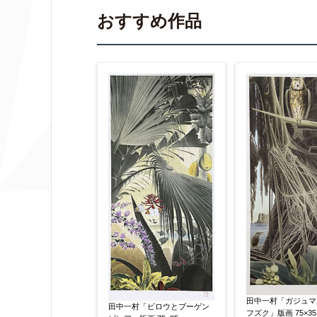
▼
おすすめ作品
作品の作家名
【任意】
作品の画題
【任意】
作品の技法
【任意】
日本画
油彩画
版画
水彩
その他
絵の画面サイズ
【任意】
田中一村「ガジュマ
田中一村「ビロウとブーゲン
フズク」版画 75×35.