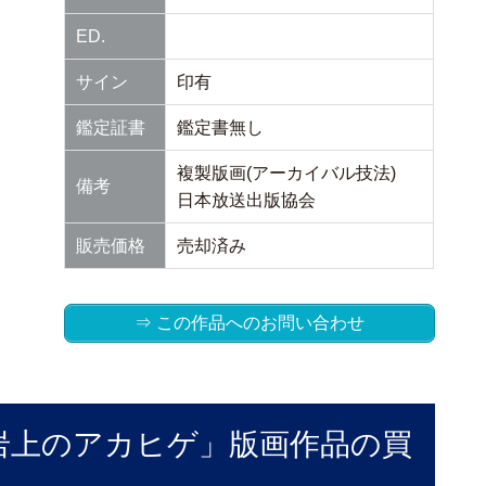
ED.
サイン
印有
鑑定証書
鑑定書無し
複製版画(アーカイバル技法)
備考
日本放送出版協会
販売価格
売却済み
⇒ この作品へのお問い合わせ
岩上のアカヒゲ」版画作品の買