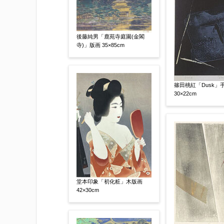
後藤純男「鹿苑寺庭園(金閣
その他
【任意】
寺)」版画 35×85cm
篠田桃紅「Dusk」
30×22cm
添付画像
【任意】
堂本印象「初化粧」木版画
42×30cm