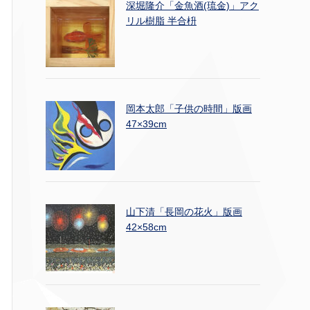
深堀隆介「金魚酒(琉金)」アク
リル樹脂 半合枡
岡本太郎「子供の時間」版画
47×39cm
山下清「長岡の花火」版画
42×58cm