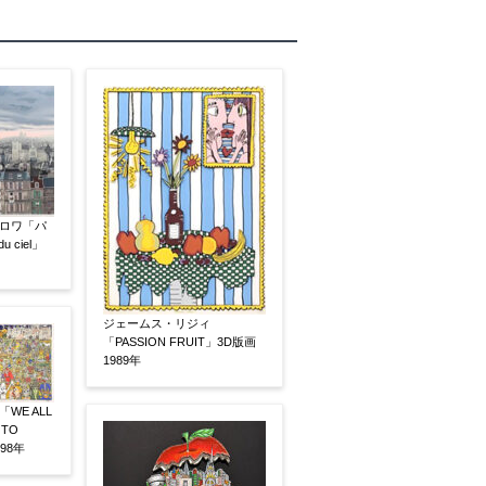
ロワ「パ
u ciel」
素描
立体
ジェームス・リジィ
「PASSION FRUIT」3D版画
1989年
WE ALL
 TO
98年