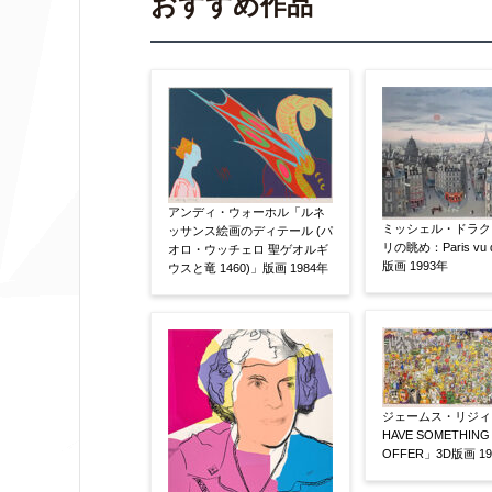
おすすめ作品
作品の作家名
【任意】
作品の画題
【任意】
アンディ・ウォーホル「ルネ
ミッシェル・ドラク
ッサンス絵画のディテール (パ
リの眺め：Paris vu d
オロ・ウッチェロ 聖ゲオルギ
作品の技法
【任意】
版画 1993年
ウスと竜 1460)」版画 1984年
日本画
油彩画
版画
水彩
その他
絵の画面サイズ
【任意】
ジェームス・リジィ「
HAVE SOMETHING
OFFER」3D版画 19
体裁
【任意】