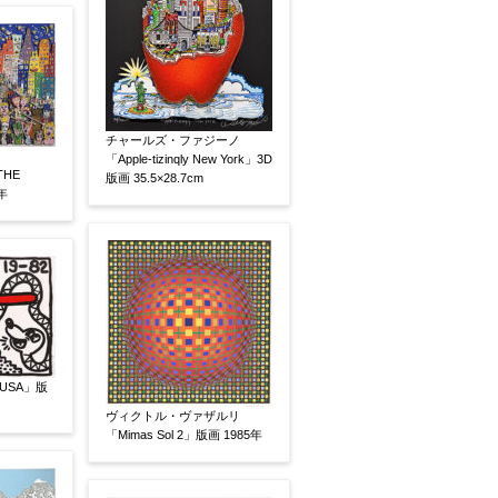
有
鑑定証書付
共箱
共シール
チャールズ・ファジーノ
「Apple-tizinqly New York」3D
THE
版画 35.5×28.7cm
年
USA」版
ヴィクトル・ヴァザルリ
「Mimas Sol 2」版画 1985年
い
その他