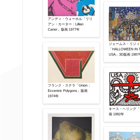
額装
軸装
シート
その他
アンディ・ウォーホル「リリ
アン・カーター：Lillian
サイン等の有無
【任意】
Carter」版画 1977年
サイン有(自筆)
サイン無
印
ジェームス・リジィ
その他
「HALLOWEEN IN 
USA」3D版画 1987
限定番号
【任意】
フランク・ステラ「Union：
Eccentric Polygons」版画
制作年
【任意】
1974年
キース・ヘリング「
画 1982年
売却希望時期
【任意】
すぐに売りたい
電話で相談した