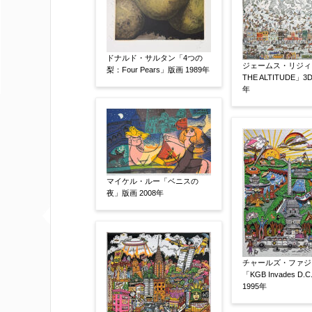
他社様の査定価格
【任意】
会社名：
ドナルド・サルタン「4つの
ジェームス・リジィ「
梨：Four Pears」版画 1989年
THE ALTITUDE」3
査定額：
年
※他社様からご提示された査定額がござ
事申し上げます。
作品コンディション
【任意】
マイケル・ルー「ベニスの
夜」版画 2008年
チャールズ・ファジ
「KGB Invades D
1995年