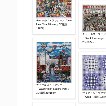
その他
【任意】
チャールズ・ファジーノ「In A
New York Minute!」3D版画
1997年
チャールズ・ファジ
「Stock Exchang
23×30.5cm
添付画像
【任意】
チャールズ・ファジーノ
「Washington Square Park」
3D版画 21×15cm
ヴィクトル・ヴァザ
「Abad」版画 1984
※添付画像は5MBまでのjpg、gif、pig