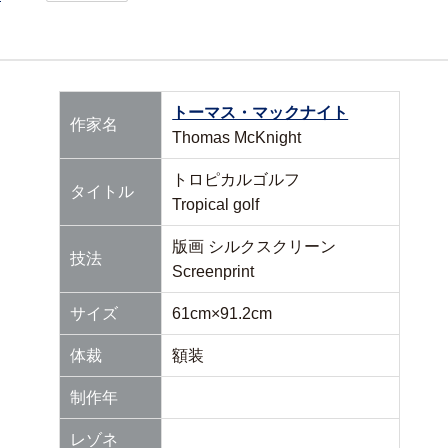
トーマス・マックナイト
作家名
Thomas McKnight
トロピカルゴルフ
タイトル
Tropical golf
版画 シルクスクリーン
技法
Screenprint
サイズ
61cm×91.2cm
体裁
額装
制作年
レゾネ