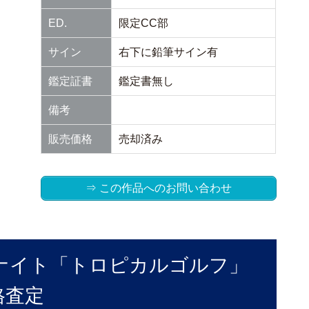
ED.
限定CC部
サイン
右下に鉛筆サイン有
鑑定証書
鑑定書無し
備考
販売価格
売却済み
⇒ この作品へのお問い合わせ
ナイト「トロピカルゴルフ」
格査定