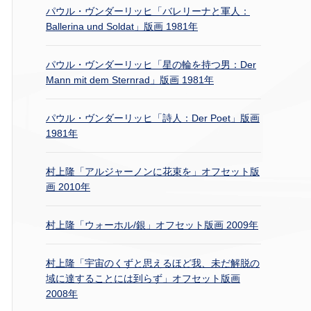
パウル・ヴンダーリッヒ「バレリーナと軍人：
Ballerina und Soldat」版画 1981年
パウル・ヴンダーリッヒ「星の輪を持つ男：Der
Mann mit dem Sternrad」版画 1981年
パウル・ヴンダーリッヒ「詩人：Der Poet」版画
1981年
村上隆「アルジャーノンに花束を」オフセット版
画 2010年
村上隆「ウォーホル/銀」オフセット版画 2009年
村上隆「宇宙のくずと思えるほど我、未だ解脱の
域に達することには到らず」オフセット版画
2008年