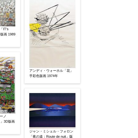
IT’s
D版画 1989
いましたらお知らせください。その価格が適切かお返
アンディ・ウォーホル「花」
手彩色版画 1974年
ーノ
.C.」3D版画
ジャン・ミシェル・フォロン
「夜の道：Route de nuit」版