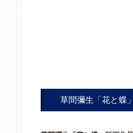
草間彌生「花と蝶