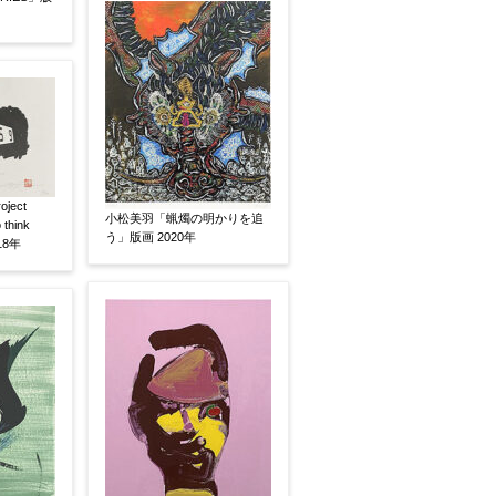
ject
小松美羽「蝋燭の明かりを追
 think
う」版画 2020年
18年
い
その他