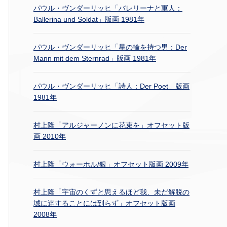
パウル・ヴンダーリッヒ「バレリーナと軍人：
Ballerina und Soldat」版画 1981年
パウル・ヴンダーリッヒ「星の輪を持つ男：Der
Mann mit dem Sternrad」版画 1981年
パウル・ヴンダーリッヒ「詩人：Der Poet」版画
1981年
村上隆「アルジャーノンに花束を」オフセット版
画 2010年
村上隆「ウォーホル/銀」オフセット版画 2009年
村上隆「宇宙のくずと思えるほど我、未だ解脱の
域に達することには到らず」オフセット版画
2008年