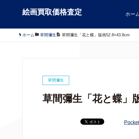
絵画買取価格査定
ホー
ホーム
/
草間彌生
/
草間彌生「花と蝶」版画52.8×43.8cm
草間彌生
草間彌生「花と蝶」版画5
Pocke