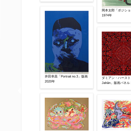
査定額：
岡本太郎「ポジショ
※他社様からご提示された査定額がござ
1974年
事申し上げます。
作品コンディション
【任意】
井田幸昌「Portrait no.3」版画
ダミアン・ハースト「
2020年
Jahān」版画パネル 
その他
【任意】