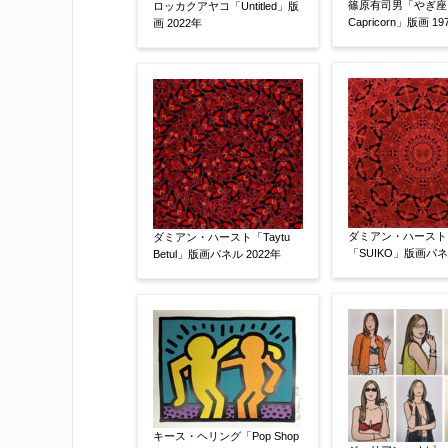
篠原有司男「やぎ座
ロッカクアヤコ「Untitled」版
Capricorn」版画 19
画 2022年
添付画像
【任意】
ダミアン・ハースト
ダミアン・ハースト「Taytu
「SUIKO」版画パネル
Betul」版画パネル 2022年
※添付画像は5MBまでのjpg、gif、pig
※追加や複数点ある場合はフォーム送信
もお送り頂けます。
お客様情報をご入力ください。
キース・ヘリング「Pop Shop