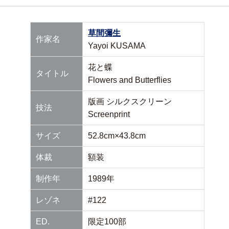
草間彌生
作家名
Yayoi KUSAMA
花と蝶
タイトル
Flowers and Butterflies
版画 シルクスクリーン
技法
Screenprint
サイズ
52.8cm×43.8cm
体裁
額装
制作年
1989年
レゾネ
#122
ED.
限定100部