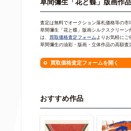
草間彌生「花と蝶」版画作
査定は無料でオークション落札価格等の市
草間彌生「花と蝶」版画シルクスクリーン
は、
買取価格査定フォーム
よりお気軽にご
草間彌生の油彩・版画・立体作品の高額査
買取価格査定フォームを開く
買取価格査定は
無料
です。
作品の
※不明な項目は空欄で結構です。
▼
おすすめ作品
作品の作家名
【任意】