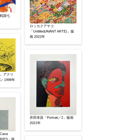
戦国七
ロッカクアヤコ
「Untitled(AVANT ARTE)」版
画 2022年
素描
立体
」アクリ
 1998年
井田幸昌「Portrait／2」版画
2021年
asa
有
鑑定証書付
共箱
共シール
ERIES」版