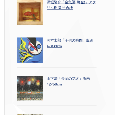
深堀隆介「金魚酒(琉金)」アク
リル樹脂 半合枡
岡本太郎「子供の時間」版画
47×39cm
山下清「長岡の花火」版画
42×58cm