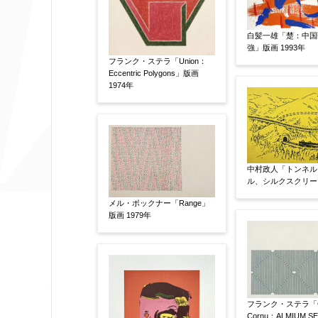
作品の画題
【任意】
白髪一雄「楚：中国
強」版画 1993年
フランク・ステラ「Union：
Eccentric Polygons」版画
作品の技法
【任意】
1974年
日本画
油彩画
版画
水彩
その他
絵の画面サイズ
【任意】
中村政人「トンネル
ル、シルクスクリーン
メル・ボックナー「Range」
版画 1979年
体裁
【任意】
額装
軸装
シート
その他
サイン等の有無
【任意】
フランク・ステラ「C
サイン有(自筆)
サイン無
印
Cornu：ALMIUM S