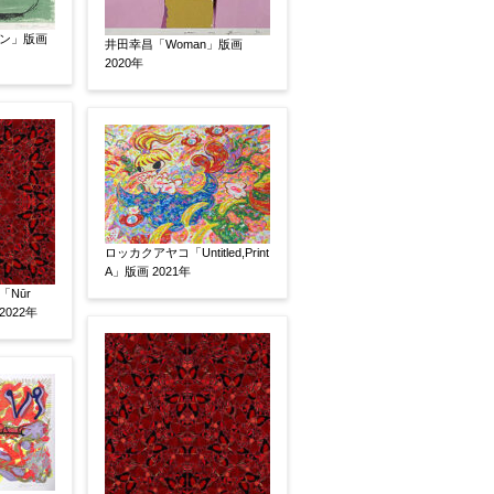
ン」版画
井田幸昌「Woman」版画
いましたらお知らせください。その価格が適切かお返
2020年
ロッカクアヤコ「Untitled,Print
A」版画 2021年
Nūr
2022年