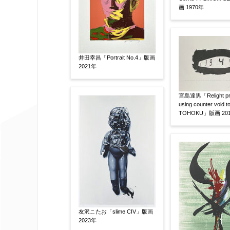
画 1970年
その他
限定番号
【任意】
井田幸昌「Portrait No.4」版画
2021年
制作年
【任意】
宮島達男「Relight pro
using counter void to
TOHOKU」版画 20
売却希望時期
【任意】
すぐに売りたい
電話で相談した
他社様の査定価格
【任意】
会社名：
友沢こたお「slime CIV」版画
2023年