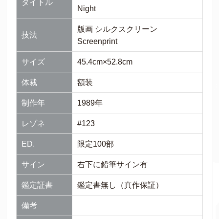
タイトル
Night
版画 シルクスクリーン
技法
Screenprint
サイズ
45.4cm×52.8cm
体裁
額装
制作年
1989年
レゾネ
#123
ED.
限定100部
サイン
右下に鉛筆サイン有
鑑定証書
鑑定書無し（真作保証）
備考