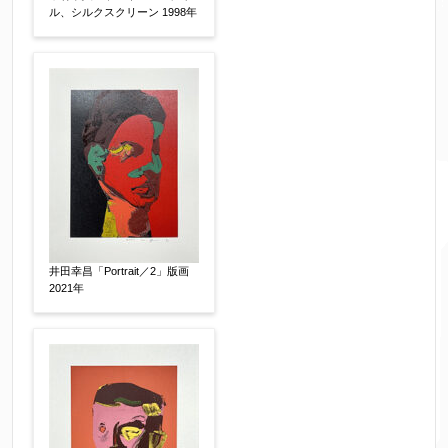
すぐに売りたい
電話で相談したい
ル、シルクスクリーン 1998年
その他
他社様の査定価格
【任意】
会社名：
査定額：
※他社様からご提示された査定額がございました
井田幸昌「Portrait／2」版画
2021年
らお知らせください。その価格が適切かお返事申
し上げます。
作品コンディション
【任意】