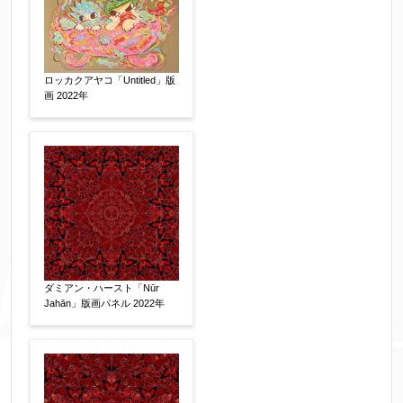
同意する
【必須】
↑ 同意頂けましたらチェックを入れてくださ
い。
ロッカクアヤコ「Untitled」版
画 2022年
※データはSSL(Secure Sockets Layer)通信によ
り暗号化して送信されます。
ダミアン・ハースト「Nūr
Jahān」版画パネル 2022年