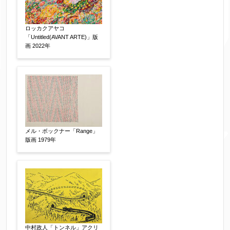
額装
軸装
シート
その他
ロッカクアヤコ
「Untitled(AVANT ARTE)」版
画 2022年
サイン等の有無
【任意】
サイン有(自筆)
サイン無
印有
鑑定証書付
共箱
共シール
その他
限定番号
【任意】
メル・ボックナー「Range」
版画 1979年
制作年
【任意】
売却希望時期
【任意】
中村政人「トンネル」アクリ