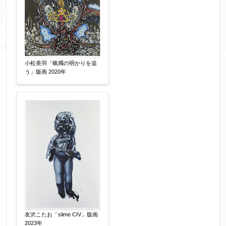
添付画像
【任意】
※添付画像は5MBまでのjpg、gif、pig、pdf形式
小松美羽「蝋燭の明かりを追
にてお送りください。
う」版画 2020年
※追加や複数点ある場合はフォーム送信後に送ら
れてくる送信確認メール記載のアドレスからもお
送り頂けます。
お客様情報をご入力ください。
▼
お名前
【必須】
友沢こたお「slime CIV」版画
2023年