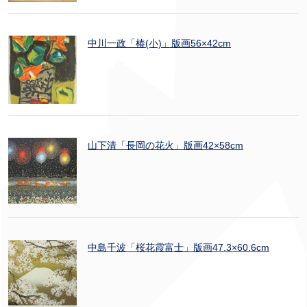
中川一政「椿(小)」版画56×42cm
山下清「長岡の花火」版画42×58cm
中島千波「桜花霞富士」版画47.3×60.6cm