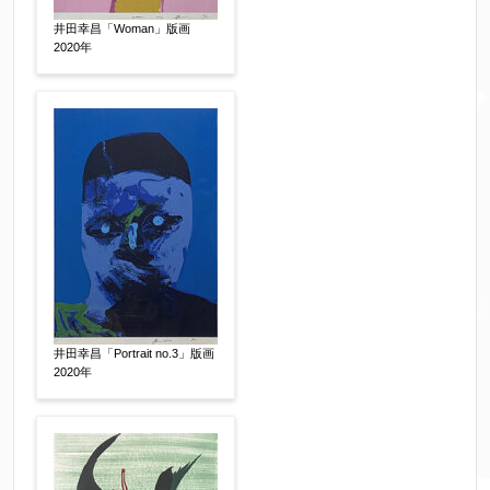
※携帯電話などご連絡が取りやすいお電話番号を
井田幸昌「Woman」版画
お願い致します。
2020年
郵便番号
【必須】
↓郵便番号を入力すると住所の最初が自動入力さ
れます。番地以下は任意でも結構です。
ご住所
【必須】
井田幸昌「Portrait no.3」版画
2020年