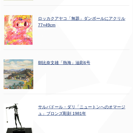
ロッカクアヤコ「無題」ダンボールにアクリル
77×49cm
朝比奈文雄「熱海」油彩6号
サルバドール・ダリ「ニュートンへのオマージ
ュ」ブロンズ彫刻 1981年