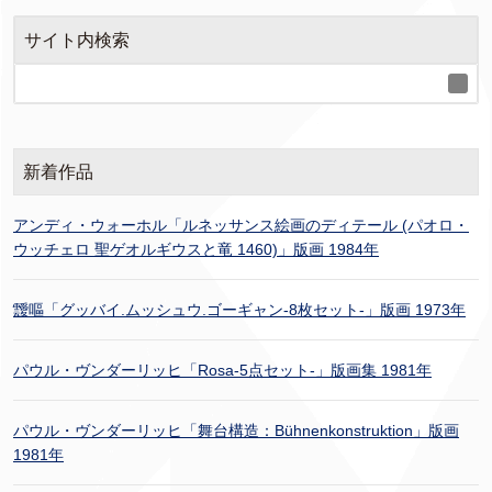
サイト内検索
新着作品
アンディ・ウォーホル「ルネッサンス絵画のディテール (パオロ・
ウッチェロ 聖ゲオルギウスと竜 1460)」版画 1984年
靉嘔「グッバイ.ムッシュウ.ゴーギャン-8枚セット-」版画 1973年
パウル・ヴンダーリッヒ「Rosa-5点セット-」版画集 1981年
パウル・ヴンダーリッヒ「舞台構造：Bühnenkonstruktion」版画
1981年