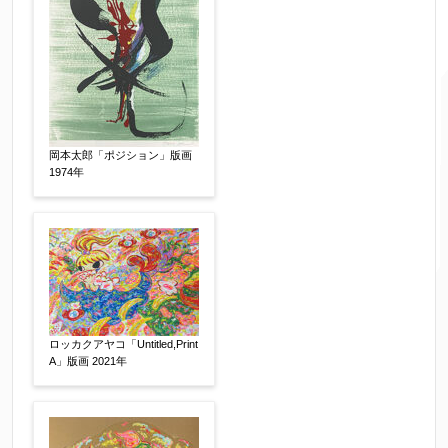
ご要望などがございましたらご入力ください
【任意】
岡本太郎「ポジション」版画
1974年
ロッカクアヤコ「Untitled,Print
A」版画 2021年
個人情報の取扱い
について、同意の上送信しま
す。（確認画面は表示されません）