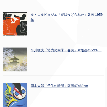
ル・コルビュジエ「賽は投げられた」版画 1959
年
平川敏夫「塔境の四季・春風」木版画45×33cm
岡本太郎「子供の時間」版画47×39cm