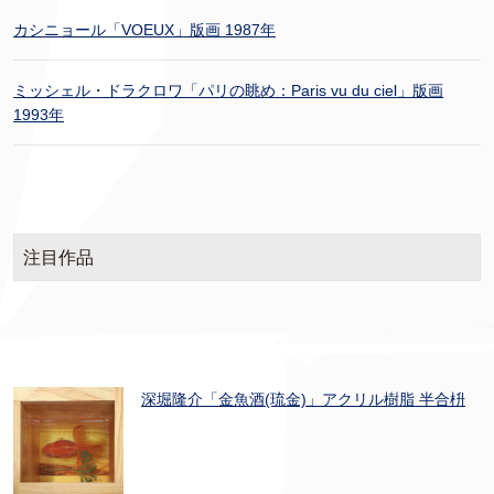
カシニョール「VOEUX」版画 1987年
ミッシェル・ドラクロワ「パリの眺め：Paris vu du ciel」版画
1993年
注目作品
深堀隆介「金魚酒(琉金)」アクリル樹脂 半合枡