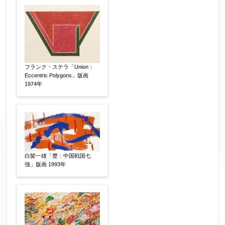
作品の作家名
【任意】
作品の画題
【任意】
フランク・ステラ「Union：
Eccentric Polygons」版画
1974年
作品の技法
【任意】
日本画
油彩画
版画
水彩
素描
立体
その他
白髪一雄「楚：中国戦国七
強」版画 1993年
絵の画面サイズ
【任意】
体裁
【任意】