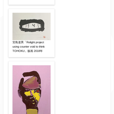
フリガナ
【任意】
メールアドレス
【必須】
宮島達男「Relight project
using counter void to think
※送信完了後こちらのメールアドレス宛に自動で
TOHOKU」版画 2018年
送信確認メールをお送りします。もし送信確認メ
ールが受信されない場合は、送信が完了していな
いか、アドレス間違え、迷惑メールフィルター等
により弊社からのお返事も受信できない場合がご
ざいますので、お電話(
03-6421-6083
)までお問い
合わせください。
電話番号
【必須】