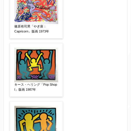
篠原有司男「やぎ座：
Capricorn」版画 1973年
キース・ヘリング「Pop Shop
I」版画 1987年