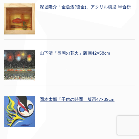
深堀隆介「金魚酒(琉金)」アクリル樹脂 半合枡
山下清「長岡の花火」版画42×58cm
岡本太郎「子供の時間」版画47×39cm