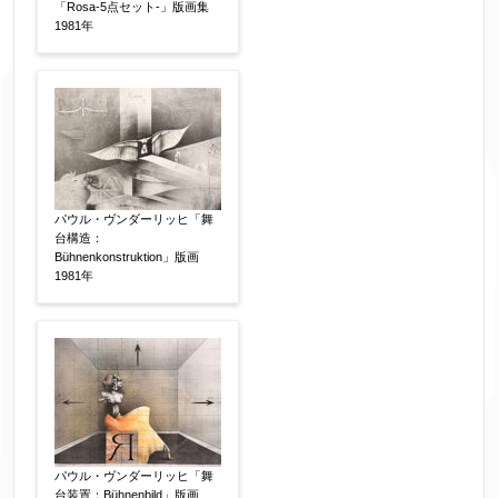
れてくる送信確認メール記載のアドレスからもお
「Rosa-5点セット-」版画集
1981年
送り頂けます。
お客様情報をご入力ください。
▼
パウル・ヴンダーリッヒ「舞
お名前
【必須】
台構造：
Bühnenkonstruktion」版画
1981年
フリガナ
【任意】
メールアドレス
【必須】
パウル・ヴンダーリッヒ「舞
台装置：Bühnenbild」版画