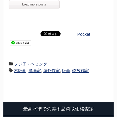
Load more posts
Pocket
フジ子・ヘミング
木版画
,
洋画家
,
海外作家
,
版画
,
物故作家
最高水準での美術品買取価格査定