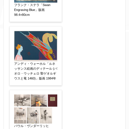
その他
【任意】
フランク・ステラ「Swan
Engraving Blue」版画
98.4×80cm
アンディ・ウォーホル「ルネ
ッサンス絵画のディテール (パ
オロ・ウッチェロ 聖ゲオルギ
添付画像
【任意】
ウスと竜 1460)」版画 1984年
※添付画像は5MBまでのjpg、gif、pig、pdf形式
にてお送りください。
※追加や複数点ある場合はフォーム送信後に送ら
パウル・ヴンダーリッヒ