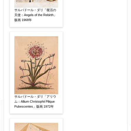
※データはSSL(Secure Sockets Layer)通信によ
サルバドール・ダリ「復活の
天使：Angels of the Rebirth」
り暗号化して送信されます。
版画 1968年
サルバドール・ダリ「アリウ
ム：Allium Christophii Pilique
Pubescentes」版画 1972年