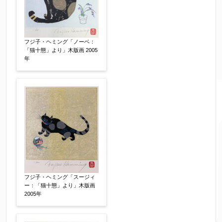
限定番号
【任意】
フジ子・ヘミング「ノーベ：
「猫十態」より」木版画 2005
年
制作年
【任意】
売却希望時期
【任意】
すぐに売りたい
電話で相談したい
その他
他社様の査定価格
【任意】
フジ子・ヘミング「スージィ
ー：「猫十態」より」木版画
会社名：
2005年