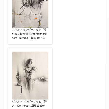
↓郵便番号を入力すると住所の最初が自動入力さ
れます。番地以下は任意でも結構です。
ご住所
【必須】
パウル・ヴンダーリッヒ「星
の輪を持つ男：Der Mann mit
dem Sternrad」版画 1981年
ご要望などがございましたらご入力ください
【任意】
パウル・ヴンダーリッヒ「詩
人：Der Poet」版画 1981年