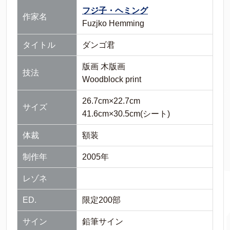
フジ子・ヘミング
作家名
Fuzjko Hemming
タイトル
ダンゴ君
版画 木版画
技法
Woodblock print
26.7cm×22.7cm
サイズ
41.6cm×30.5cm(シート)
体裁
額装
制作年
2005年
レゾネ
ED.
限定200部
サイン
鉛筆サイン