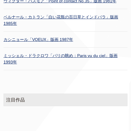
ヴィクター・パスモア「Point of contact No.35」版画 1981年
ベルナール・カトラン「白い花瓶の百日草とインドバラ」版画
1985年
カシニョール「VOEUX」版画 1987年
ミッシェル・ドラクロワ「パリの眺め：Paris vu du ciel」版画
1993年
注目作品