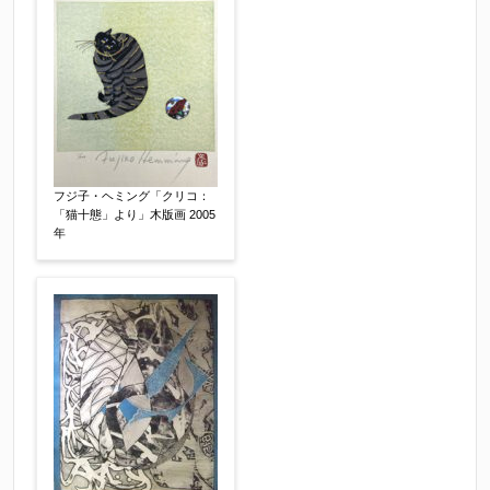
査定額：
※他社様からご提示された査定額がございました
らお知らせください。その価格が適切かお返事申
し上げます。
フジ子・ヘミング「クリコ：
作品コンディション
【任意】
「猫十態」より」木版画 2005
年