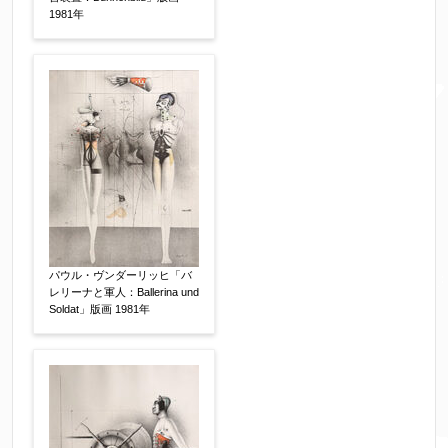
※送信完了後こちらのメールアドレス宛に自動で
1981年
送信確認メールをお送りします。もし送信確認メ
ールが受信されない場合は、送信が完了していな
いか、アドレス間違え、迷惑メールフィルター等
により弊社からのお返事も受信できない場合がご
ざいますので、お電話(
03-6421-6083
)までお問い
合わせください。
電話番号
【必須】
※携帯電話などご連絡が取りやすいお電話番号を
パウル・ヴンダーリッヒ「バ
レリーナと軍人：Ballerina und
お願い致します。
Soldat」版画 1981年
郵便番号
【必須】