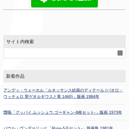
サイト内検索
新着作品
アンディ・ウォーホル「ルネッサンス絵画のディテール (パオロ・
ウッチェロ 聖ゲオルギウスと竜 1460)」版画 1984年
靉嘔「グッバイ.ムッシュウ.ゴーギャン-8枚セット-」版画 1973年
パウル・ヴンダーリッヒ「Rosa-5点セット-」版画集 1981年