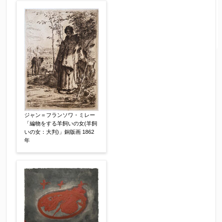
ジャン＝フランソワ・ミレー
「編物をする羊飼いの女(羊飼
いの女：大判)」銅版画 1862
年