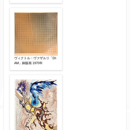
ヴィクトル・ヴァザルリ「DI-
個人情報の取扱い
について、同意の上送信しま
AM」銅版画 1970年
す。（確認画面は表示されません）
同意する
【必須】
↑ 同意頂けましたらチェックを入れてくださ
い。