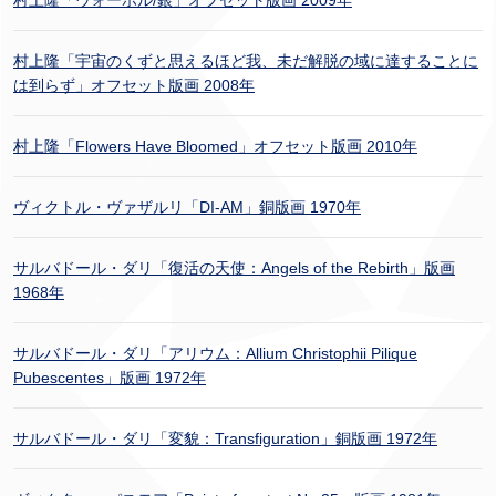
村上隆「ウォーホル/銀」オフセット版画 2009年
村上隆「宇宙のくずと思えるほど我、未だ解脱の域に達することに
は到らず」オフセット版画 2008年
村上隆「Flowers Have Bloomed」オフセット版画 2010年
ヴィクトル・ヴァザルリ「DI-AM」銅版画 1970年
サルバドール・ダリ「復活の天使：Angels of the Rebirth」版画
1968年
サルバドール・ダリ「アリウム：Allium Christophii Pilique
Pubescentes」版画 1972年
サルバドール・ダリ「変貌：Transfiguration」銅版画 1972年