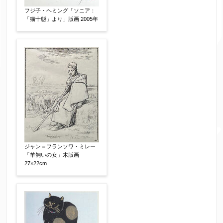
作品の技法
【任意】
フジ子・ヘミング「ソニア：
日本画
油彩画
版画
水彩
「猫十態」より」版画 2005年
素描
立体
その他
絵の画面サイズ
【任意】
体裁
【任意】
額装
軸装
シート
その他
ジャン＝フランソワ・ミレー
「羊飼いの女」木版画
27×22cm
サイン等の有無
【任意】
サイン有(自筆)
サイン無
印有
鑑定証書付
共箱
共シール
その他