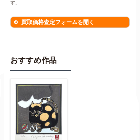
す。
買取価格査定フォームを開く
買取価格査定は
無料
です。
作品の情報を
わかる範囲でご入力ください。
※不明な項目は空欄で結構です。
おすすめ作品
▼
作品の作家名
【任意】
作品の画題
【任意】