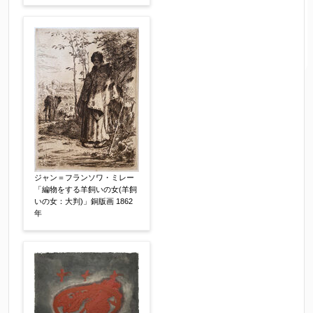
ジャン＝フランソワ・ミレー
「編物をする羊飼いの女(羊飼
いの女：大判)」銅版画 1862
年