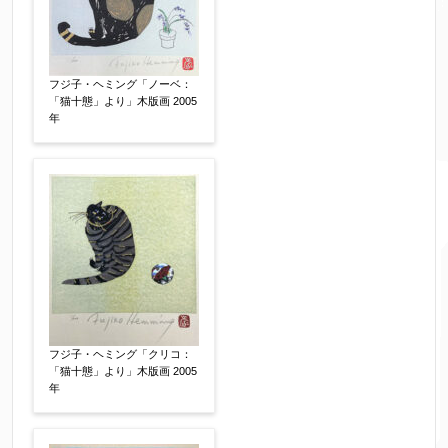
限定番号
【任意】
フジ子・ヘミング「ノーベ：
「猫十態」より」木版画 2005
年
制作年
【任意】
売却希望時期
【任意】
すぐに売りたい
電話で相談したい
その他
他社様の査定価格
【任意】
フジ子・ヘミング「クリコ：
「猫十態」より」木版画 2005
会社名：
年