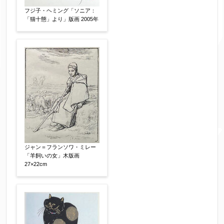
作品の技法
【任意】
フジ子・ヘミング「ソニア：
日本画
油彩画
版画
水彩
「猫十態」より」版画 2005年
素描
立体
その他
絵の画面サイズ
【任意】
体裁
【任意】
額装
軸装
シート
その他
ジャン＝フランソワ・ミレー
「羊飼いの女」木版画
27×22cm
サイン等の有無
【任意】
サイン有(自筆)
サイン無
印有
鑑定証書付
共箱
共シール
その他