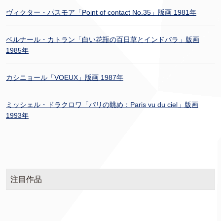
ヴィクター・パスモア「Point of contact No.35」版画 1981年
ベルナール・カトラン「白い花瓶の百日草とインドバラ」版画
1985年
カシニョール「VOEUX」版画 1987年
ミッシェル・ドラクロワ「パリの眺め：Paris vu du ciel」版画
1993年
注目作品