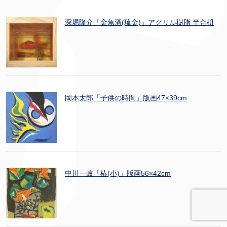
深堀隆介「金魚酒(琉金)」アクリル樹脂 半合枡
岡本太郎「子供の時間」版画47×39cm
中川一政「椿(小)」版画56×42cm