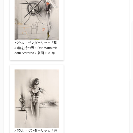
↓郵便番号を入力すると住所の最初が自動入力さ
れます。番地以下は任意でも結構です。
ご住所
【必須】
パウル・ヴンダーリッヒ「星
の輪を持つ男：Der Mann mit
dem Sternrad」版画 1981年
ご要望などがございましたらご入力ください
【任意】
パウル・ヴンダーリッヒ「詩