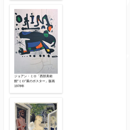
ジョアン・ミロ「西部美術
館”ミロ”展のポスター」版画
1978年