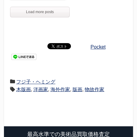
Load more posts
Pocket
フジ子・ヘミング
木版画
,
洋画家
,
海外作家
,
版画
,
物故作家
最高水準での美術品買取価格査定