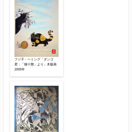
査定額：
※他社様からご提示された査定額がございました
らお知らせください。その価格が適切かお返事申
し上げます。
作品コンディション
【任意】
フジ子・ヘミング「ダンゴ
君：「猫十態」より」木版画
2005年