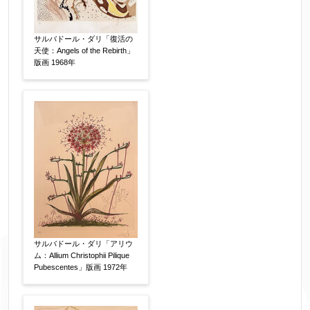
※データはSSL(Secure Sockets Layer)通信によ
り暗号化して送信されます。
サルバドール・ダリ「復活の
天使：Angels of the Rebirth」
版画 1968年
サルバドール・ダリ「アリウ
ム：Allium Christophii Pilique
Pubescentes」版画 1972年