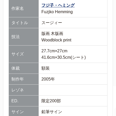
フジ子・ヘミング
作家名
Fuzjko Hemming
タイトル
スージィー
版画 木版画
技法
Woodblock print
27.7cm×27cm
サイズ
41.6cm×30.5cm(シート)
体裁
額装
制作年
2005年
レゾネ
ED.
限定200部
サイン
鉛筆サイン