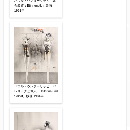
パウル・ヴンダーリッヒ「舞
※送信完了後こちらのメールアドレス宛に自動で
台装置：Bühnenbild」版画
送信確認メールをお送りします。もし送信確認メ
1981年
ールが受信されない場合は、送信が完了していな
いか、アドレス間違え、迷惑メールフィルター等
により弊社からのお返事も受信できない場合がご
ざいますので、お電話(
03-6421-6083
)までお問い
合わせください。
電話番号
【必須】
※携帯電話などご連絡が取りやすいお電話番号を
お願い致します。
パウル・ヴンダーリッヒ「バ
レリーナと軍人：Ballerina und
Soldat」版画 1981年
郵便番号
【必須】