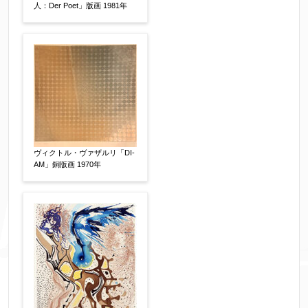
人：Der Poet」版画 1981年
個人情報の取扱い
について、同意の上送信しま
ヴィクトル・ヴァザルリ「DI-
す。（確認画面は表示されません）
AM」銅版画 1970年
同意する
【必須】
↑ 同意頂けましたらチェックを入れてくださ
い。