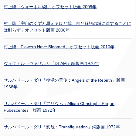
村上隆「ウォーホル/銀」オフセット版画 2009年
村上隆「宇宙のくずと思えるほど我、未だ解脱の域に達することに
は到らず」オフセット版画 2008年
村上隆「Flowers Have Bloomed」オフセット版画 2010年
ヴィクトル・ヴァザルリ「DI-AM」銅版画 1970年
サルバドール・ダリ「復活の天使：Angels of the Rebirth」版画
1968年
サルバドール・ダリ「アリウム：Allium Christophii Pilique
Pubescentes」版画 1972年
サルバドール・ダリ「変貌：Transfiguration」銅版画 1972年