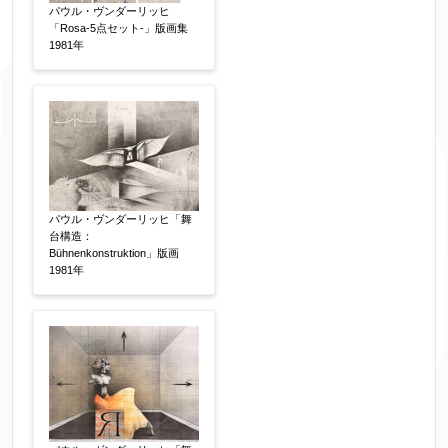
れてくる送信確認メール記載のアドレスからもお
パウル・ヴンダーリッヒ
送り頂けます。
「Rosa-5点セット-」版画集
1981年
お客様情報をご入力ください。
▼
お名前
【必須】
パウル・ヴンダーリッヒ「舞
台構造：
Bühnenkonstruktion」版画
1981年
フリガナ
【任意】
メールアドレス
【必須】