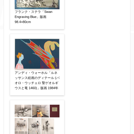
その他
【任意】
フランク・ステラ「Swan
Engraving Blue」版画
98.4×80cm
アンディ・ウォーホル「ルネ
ッサンス絵画のディテール (パ
添付画像
【任意】
オロ・ウッチェロ 聖ゲオルギ
ウスと竜 1460)」版画 1984年
※添付画像は5MBまでのjpg、gif、pig、pdf形式
にてお送りください。
※追加や複数点ある場合はフォーム送信後に送ら