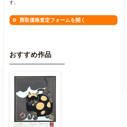
す。
買取価格査定フォームを開く
買取価格査定は
無料
です。
作品の情報を
わかる範囲でご入力ください。
※不明な項目は空欄で結構です。
おすすめ作品
▼
作品の作家名
【任意】
作品の画題
【任意】