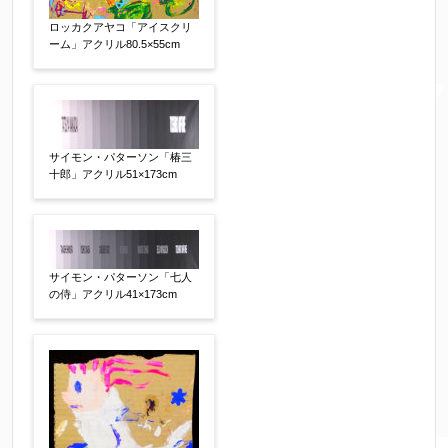
により弊社からのお返事も受信できない場合がご
ロッカクアヤコ「アイスクリ
ざいますので、お電話(
03-6421-6083
)までお問い
ーム」アクリル80.5×55cm
合わせください。
電話番号
【必須】
サイモン・パターソン「椿三
十郎」アクリル51×173cm
※携帯電話などご連絡が取りやすいお電話番号を
お願い致します。
郵便番号
【必須】
サイモン・パターソン「七人
の侍」アクリル41×173cm
↓郵便番号を入力すると住所の最初が自動入力さ
れます。番地以下は任意でも結構です。
ご住所
【必須】