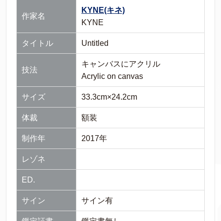
KYNE(キネ)
作家名
KYNE
タイトル
Untitled
キャンバスにアクリル
技法
Acrylic on canvas
サイズ
33.3cm×24.2cm
体裁
額装
制作年
2017年
レゾネ
ED.
サイン
サイン有