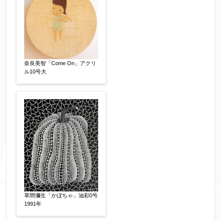
個人情報の取扱い
について、同意の上送信しま
奈良美智「Come On」アクリ
す。（確認画面は表示されません）
ル10号大
同意する
【必須】
↑ 同意頂けましたらチェックを入れてくださ
い。
※データはSSL(Secure Sockets Layer)通信によ
草間彌生「かぼちゃ」油彩0号
り暗号化して送信されます。
1991年