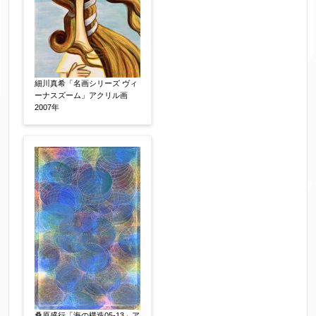
絵の画面サイズ
【任意】
細川真希「名画シリーズ ヴィ
ーナスズーム」アクリル画
体裁
【任意】
2007年
額装
軸装
シート
その他
サイン等の有無
【任意】
サイン有(自筆)
サイン無
印有
鑑定証書付
共箱
共シール
その他
限定番号
【任意】
桑原盛行「海の構造05-13」ア