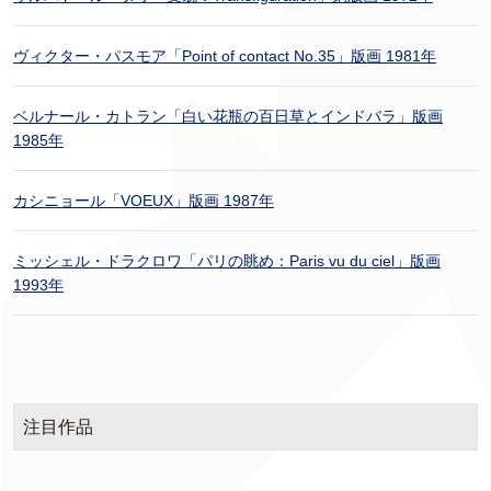
ヴィクター・パスモア「Point of contact No.35」版画 1981年
ベルナール・カトラン「白い花瓶の百日草とインドバラ」版画
1985年
カシニョール「VOEUX」版画 1987年
ミッシェル・ドラクロワ「パリの眺め：Paris vu du ciel」版画
1993年
注目作品