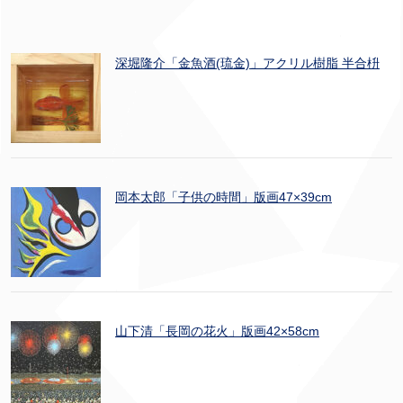
深堀隆介「金魚酒(琉金)」アクリル樹脂 半合枡
岡本太郎「子供の時間」版画47×39cm
山下清「長岡の花火」版画42×58cm