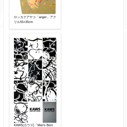
ロッカクアヤコ「anger」アク
リル55×35cm
添付画像
【任意】
※添付画像は5MBまでのjpg、gif、pig、pdf形式
にてお送りください。
※追加や複数点ある場合はフォーム送信後に送ら
れてくる送信確認メール記載のアドレスからもお
送り頂けます。
お客様情報をご入力ください。
KAWS(カウズ)「Man’s Best