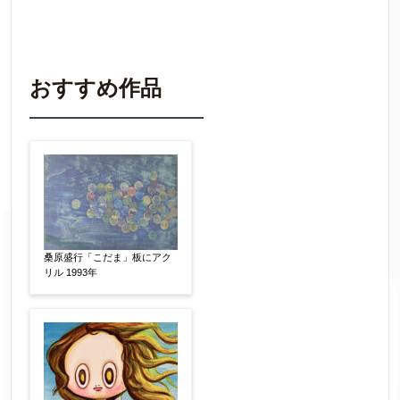
買取価格査定は
無料
です。
作品の情報を
わかる範囲でご入力ください。
※不明な項目は空欄で結構です。
おすすめ作品
▼
作品の作家名
【任意】
作品の画題
【任意】
桑原盛行「こだま」板にアク
リル 1993年
作品の技法
【任意】
日本画
油彩画
版画
水彩
素描
立体
その他