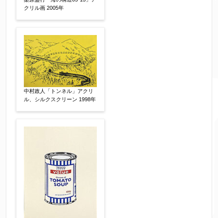
クリル画 2005年
制作年
【任意】
売却希望時期
【任意】
すぐに売りたい
電話で相談したい
中村政人「トンネル」アクリ
その他
ル、シルクスクリーン 1998年
他社様の査定価格
【任意】
会社名：
査定額：
※他社様からご提示された査定額がございました