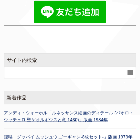
サイト内検索
新着作品
アンディ・ウォーホル「ルネッサンス絵画のディテール (パオロ・
ウッチェロ 聖ゲオルギウスと竜 1460)」版画 1984年
靉嘔「グッバイ.ムッシュウ.ゴーギャン-8枚セット-」版画 1973年