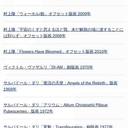
村上隆「ウォーホル/銀」オフセット版画 2009年
村上隆「宇宙のくずと思えるほど我、未だ解脱の域に達することに
は到らず」オフセット版画 2008年
村上隆「Flowers Have Bloomed」オフセット版画 2010年
ヴィクトル・ヴァザルリ「DI-AM」銅版画 1970年
サルバドール・ダリ「復活の天使：Angels of the Rebirth」版画
1968年
サルバドール・ダリ「アリウム：Allium Christophii Pilique
Pubescentes」版画 1972年
サルバドール・ダリ「変貌：Transfiguration」銅版画 1972年