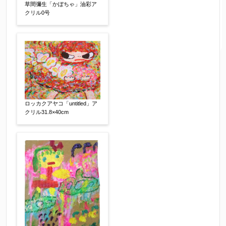
草間彌生「かぼちゃ」油彩ア
クリル0号
ロッカクアヤコ「untitled」ア
クリル31.8×40cm