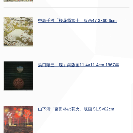
中島千波「桜花霞富士」版画47.3×60.6cm
浜口陽三「蝶」銅版画11.4×11.4cm 1967年
山下清「富田林の花火」版画 51.5×62cm