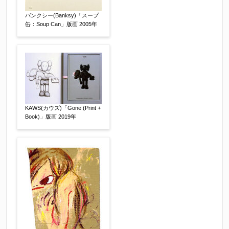
らお知らせください。その価格が適切かお返事申
バンクシー(Banksy)「スープ
し上げます。
缶：Soup Can」版画 2005年
作品コンディション
【任意】
KAWS(カウズ)「Gone (Print +
Book)」版画 2019年
その他
【任意】