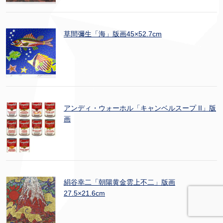
草間彌生「海」版画45×52.7cm
アンディ・ウォーホル「キャンベルスープ II」版
画
絹谷幸二「朝陽黄金雲上不二」版画
27.5×21.6cm