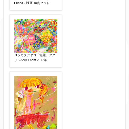
Friend」版画 10点セット
▼
お名前
【必須】
ロッカクアヤコ「無題」アク
フリガナ
【任意】
リル32×41.4cm 2017年
メールアドレス
【必須】
※送信完了後こちらのメールアドレス宛に自動で
送信確認メールをお送りします。もし送信確認メ
ールが受信されない場合は、送信が完了していな
いか、アドレス間違え、迷惑メールフィルター等