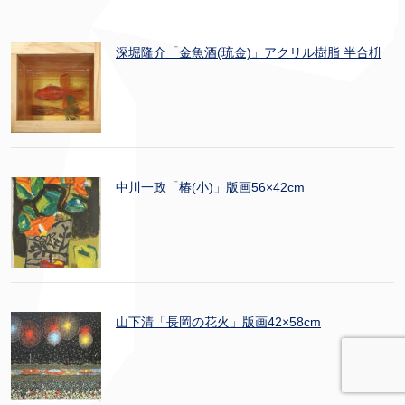
深堀隆介「金魚酒(琉金)」アクリル樹脂 半合枡
中川一政「椿(小)」版画56×42cm
山下清「長岡の花火」版画42×58cm