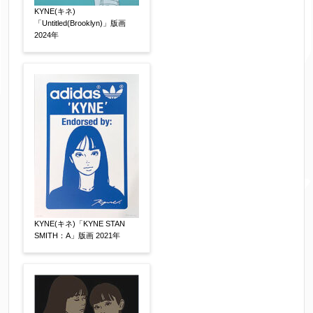
KYNE(キネ)
「Untitled(Brooklyn)」版画
2024年
作品の技法
【任意】
日本画
油彩画
版画
水彩
素描
立体
その他
絵の画面サイズ
【任意】
体裁
【任意】
KYNE(キネ)「KYNE STAN
額装
軸装
シート
SMITH：A」版画 2021年
その他
サイン等の有無
【任意】