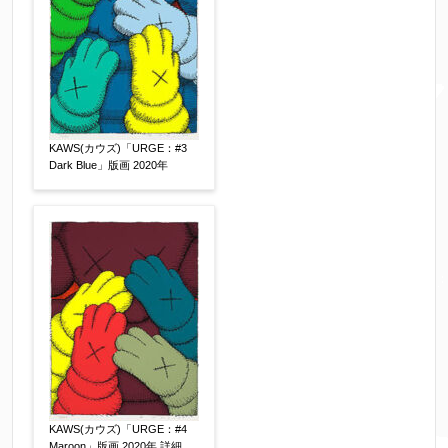
メールアドレス
【必須】
※送信完了後こちらのメールアドレス宛に自動で
送信確認メールをお送りします。もし送信確認メ
ールが受信されない場合は、送信が完了していな
いか、アドレス間違え、迷惑メールフィルター等
KAWS(カウズ)「URGE：#3
Dark Blue」版画 2020年
により弊社からのお返事も受信できない場合がご
ざいますので、お電話(
03-6421-6083
)までお問い
合わせください。
電話番号
【必須】
※携帯電話などご連絡が取りやすいお電話番号を
お願い致します。
郵便番号
【必須】
KAWS(カウズ)「URGE：#4
Maroon」版画 2020年 詳細