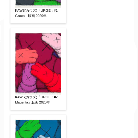
にてお送りください。
KAWS(カウズ)「URGE：#1
※追加や複数点ある場合はフォーム送信後に送ら
Green」版画 2020年
れてくる送信確認メール記載のアドレスからもお
送り頂けます。
お客様情報をご入力ください。
▼
お名前
【必須】
KAWS(カウズ)「URGE：#2
Magenta」版画 2020年
フリガナ
【任意】