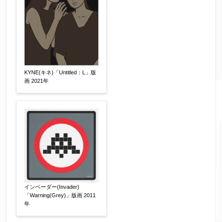
サイン有(自筆)
サイン無
印有
鑑定証書付
共箱
共シール
その他
限定番号
【任意】
KYNE(キネ)「Untitled：L」版
画 2021年
制作年
【任意】
売却希望時期
【任意】
すぐに売りたい
電話で相談したい
その他
インベーダー(Invader)
「Warning(Grey)」版画 2011
年
他社様の査定価格
【任意】
会社名：