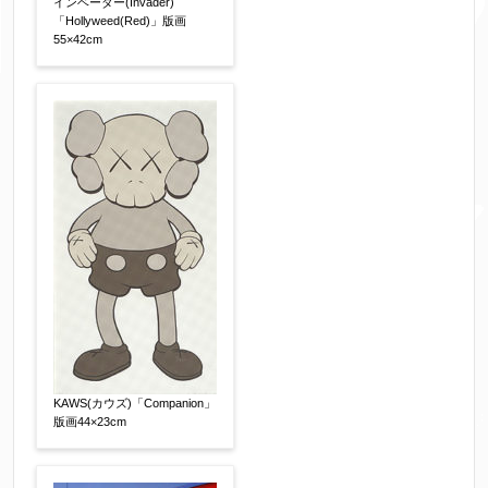
インベーダー(Invader)
「Hollyweed(Red)」版画
55×42cm
KAWS(カウズ)「Companion」
版画44×23cm