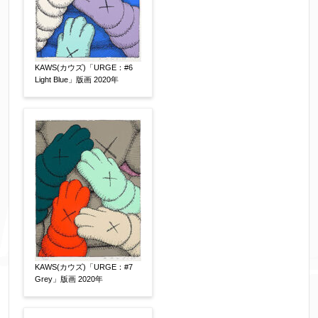
KAWS(カウズ)「URGE：#6
Light Blue」版画 2020年
個人情報の取扱い
について、同意の上送信しま
す。（確認画面は表示されません）
同意する
【必須】
KAWS(カウズ)「URGE：#7
↑ 同意頂けましたらチェックを入れてくださ
Grey」版画 2020年
い。