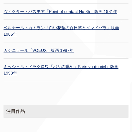
ヴィクター・パスモア「Point of contact No.35」版画 1981年
ベルナール・カトラン「白い花瓶の百日草とインドバラ」版画
1985年
カシニョール「VOEUX」版画 1987年
ミッシェル・ドラクロワ「パリの眺め：Paris vu du ciel」版画
1993年
注目作品