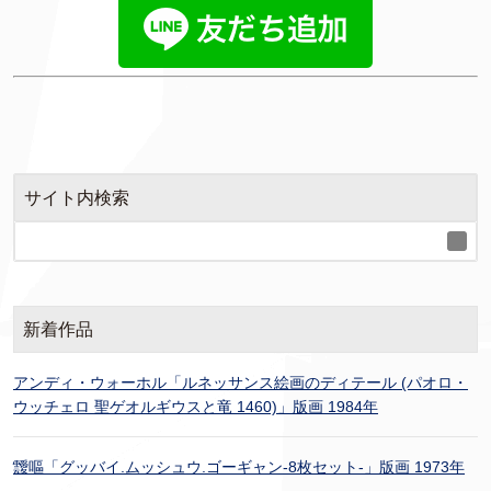
サイト内検索
新着作品
アンディ・ウォーホル「ルネッサンス絵画のディテール (パオロ・
ウッチェロ 聖ゲオルギウスと竜 1460)」版画 1984年
靉嘔「グッバイ.ムッシュウ.ゴーギャン-8枚セット-」版画 1973年