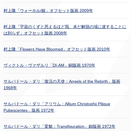
村上隆「ウォーホル/銀」オフセット版画 2009年
村上隆「宇宙のくずと思えるほど我、未だ解脱の域に達することに
は到らず」オフセット版画 2008年
村上隆「Flowers Have Bloomed」オフセット版画 2010年
ヴィクトル・ヴァザルリ「DI-AM」銅版画 1970年
サルバドール・ダリ「復活の天使：Angels of the Rebirth」版画
1968年
サルバドール・ダリ「アリウム：Allium Christophii Pilique
Pubescentes」版画 1972年
サルバドール・ダリ「変貌：Transfiguration」銅版画 1972年