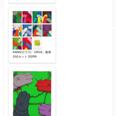
その他
【任意】
KAWS(カウズ)「URGE」版画
10点セット 2020年
添付画像
【任意】
※添付画像は5MBまでのjpg、gif、pig、pdf形式