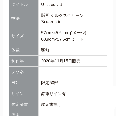
タイトル
Untitled：B
版画 シルクスクリーン
技法
Screenprint
57cm×45.6cm(イメージ)
サイズ
68.9cm×57.5cm(シート)
体裁
額無
制作年
2020年11月15日販売
レゾネ
ED.
限定50部
サイン
鉛筆サイン有
鑑定証書
鑑定書無し
備考