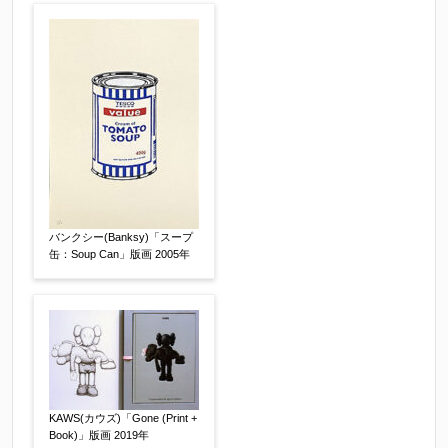
査定額：
※他社様からご提示された査定額がございました
らお知らせください。その価格が適切かお返事申
し上げます。
バンクシー(Banksy)「スープ
作品コンディション
【任意】
缶：Soup Can」版画 2005年
KAWS(カウズ)「Gone (Print +
Book)」版画 2019年