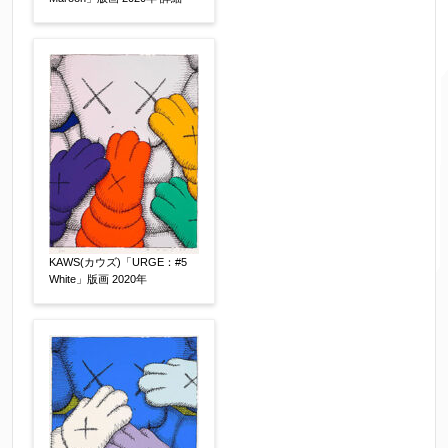
↓郵便番号を入力すると住所の最初が自動入力さ
れます。番地以下は任意でも結構です。
ご住所
【必須】
KAWS(カウズ)「URGE：#5
White」版画 2020年
ご要望などがございましたらご入力ください
【任意】