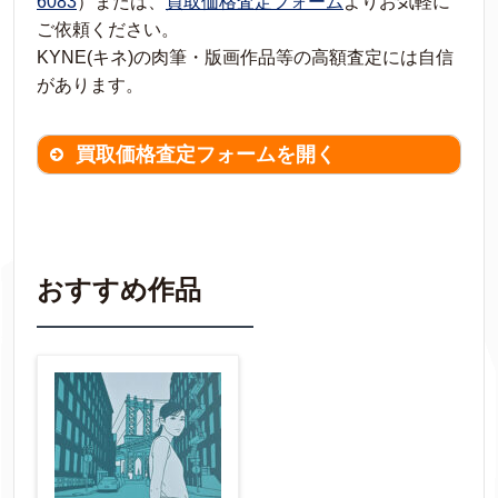
6083
）または、
買取価格査定フォーム
よりお気軽に
ご依頼ください。
KYNE(キネ)の肉筆・版画作品等の高額査定には自信
があります。
買取価格査定フォームを開く
買取価格査定は
無料
です。
作品の情報を
わかる範囲でご入力ください。
※不明な項目は空欄で結構です。
おすすめ作品
▼
作品の作家名
【任意】
作品の画題
【任意】