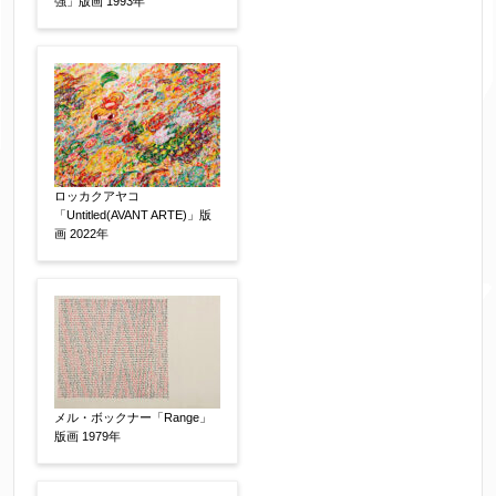
強」版画 1993年
絵の画面サイズ
【任意】
体裁
【任意】
額装
軸装
シート
その他
ロッカクアヤコ
「Untitled(AVANT ARTE)」版
画 2022年
サイン等の有無
【任意】
サイン有(自筆)
サイン無
印有
鑑定証書付
共箱
共シール
その他
限定番号
【任意】
メル・ボックナー「Range」
版画 1979年