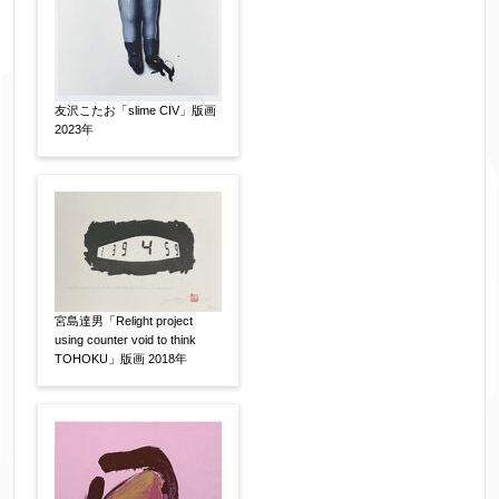
▼
お名前
【必須】
友沢こたお「slime CIV」版画
2023年
フリガナ
【任意】
メールアドレス
【必須】
宮島達男「Relight project
using counter void to think
※送信完了後こちらのメールアドレス宛に自動で
TOHOKU」版画 2018年
送信確認メールをお送りします。もし送信確認メ
ールが受信されない場合は、送信が完了していな
いか、アドレス間違え、迷惑メールフィルター等
により弊社からのお返事も受信できない場合がご
ざいますので、お電話(
03-6421-6083
)までお問い