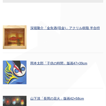
深堀隆介「金魚酒(琉金)」アクリル樹脂 半合枡
岡本太郎「子供の時間」版画47×39cm
山下清「長岡の花火」版画42×58cm