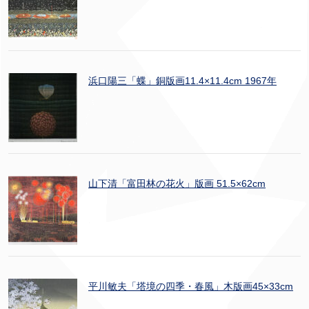
浜口陽三「蝶」銅版画11.4×11.4cm 1967年
山下清「富田林の花火」版画 51.5×62cm
平川敏夫「塔境の四季・春風」木版画45×33cm