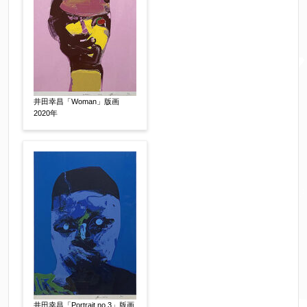
合わせください。
電話番号
【必須】
※携帯電話などご連絡が取りやすいお電話番号を
井田幸昌「Woman」版画
お願い致します。
2020年
郵便番号
【必須】
↓郵便番号を入力すると住所の最初が自動入力さ
れます。番地以下は任意でも結構です。
ご住所
【必須】
井田幸昌「Portrait no.3」版画