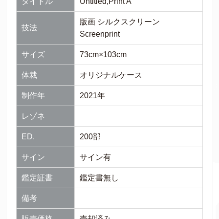
タイトル
Untitled,Print A
版画 シルクスクリーン
技法
Screenprint
サイズ
73cm×103cm
体裁
オリジナルケース
制作年
2021年
レゾネ
ED.
200部
サイン
サイン有
鑑定証書
鑑定書無し
備考
販売価格
売却済み