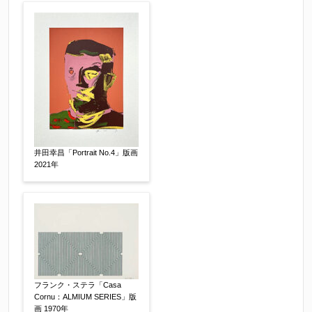
作品コンディション
【任意】
井田幸昌「Portrait No.4」版画
2021年
その他
【任意】
フランク・ステラ「Casa
Cornu：ALMIUM SERIES」版
画 1970年