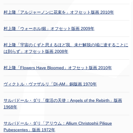
村上隆「アルジャーノンに花束を」オフセット版画 2010年
村上隆「ウォーホル/銀」オフセット版画 2009年
村上隆「宇宙のくずと思えるほど我、未だ解脱の域に達することに
は到らず」オフセット版画 2008年
村上隆「Flowers Have Bloomed」オフセット版画 2010年
ヴィクトル・ヴァザルリ「DI-AM」銅版画 1970年
サルバドール・ダリ「復活の天使：Angels of the Rebirth」版画
1968年
サルバドール・ダリ「アリウム：Allium Christophii Pilique
Pubescentes」版画 1972年