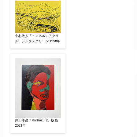
制作年
【任意】
売却希望時期
【任意】
中村政人「トンネル」アクリ
すぐに売りたい
電話で相談したい
ル、シルクスクリーン 1998年
その他
他社様の査定価格
【任意】
会社名：
査定額：
※他社様からご提示された査定額がございました
井田幸昌「Portrait／2」版画
2021年
らお知らせください。その価格が適切かお返事申
し上げます。