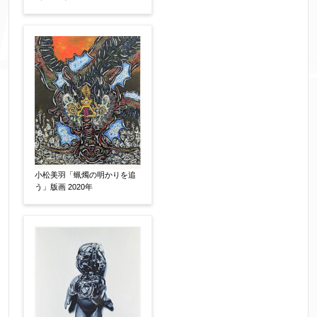
添付画像
【任意】
※添付画像は5MBまでのjpg、gif、pig、pdf形式
小松美羽「蝋燭の明かりを追
にてお送りください。
う」版画 2020年
※追加や複数点ある場合はフォーム送信後に送ら
れてくる送信確認メール記載のアドレスからもお
送り頂けます。
お客様情報をご入力ください。