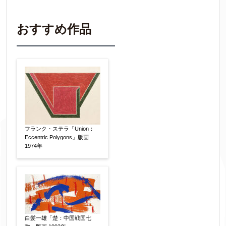
わかる範囲でご入力ください。
※不明な項目は空欄で結構です。
おすすめ作品
▼
作品の作家名
【任意】
作品の画題
【任意】
フランク・ステラ「Union：
Eccentric Polygons」版画
1974年
作品の技法
【任意】
日本画
油彩画
版画
水彩
素描
立体
その他
白髪一雄「楚：中国戦国七