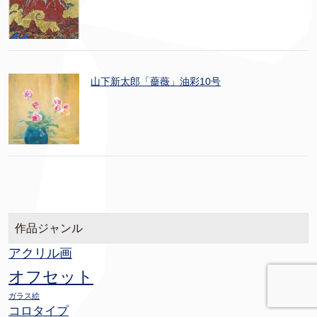
山下新太郎「薔薇」油彩10号
作品ジャンル
アクリル画
オフセット
ガラス絵
コロタイプ