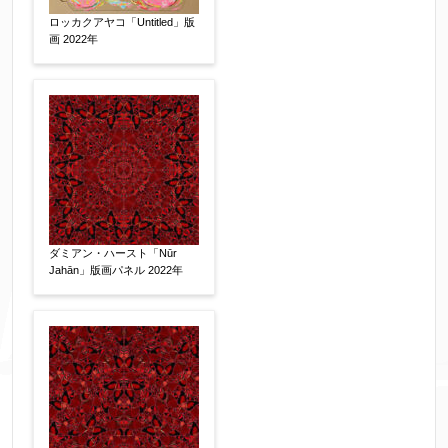
ロッカクアヤコ「Untitled」版
画 2022年
個人情報の取扱い
について、同意の上送信しま
す。（確認画面は表示されません）
同意する
【必須】
↑ 同意頂けましたらチェックを入れてくださ
い。
ダミアン・ハースト「Nūr
Jahān」版画パネル 2022年
※データはSSL(Secure Sockets Layer)通信によ
り暗号化して送信されます。