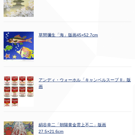
草間彌生「海」版画45×52.7cm
アンディ・ウォーホル「キャンベルスープ II」版
画
絹谷幸二「朝陽黄金雲上不二」版画
27.5×21.6cm