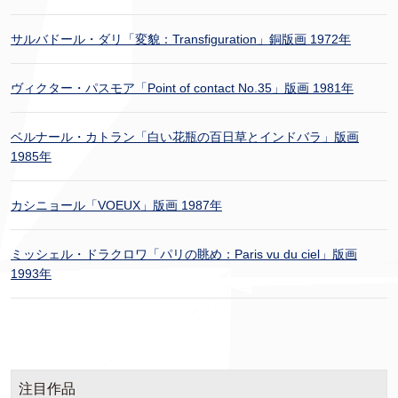
サルバドール・ダリ「変貌：Transfiguration」銅版画 1972年
ヴィクター・パスモア「Point of contact No.35」版画 1981年
ベルナール・カトラン「白い花瓶の百日草とインドバラ」版画
1985年
カシニョール「VOEUX」版画 1987年
ミッシェル・ドラクロワ「パリの眺め：Paris vu du ciel」版画
1993年
注目作品