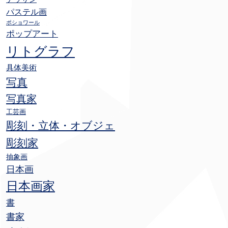
パステル画
ポショワール
ポップアート
リトグラフ
具体美術
写真
写真家
工芸画
彫刻・立体・オブジェ
彫刻家
抽象画
日本画
日本画家
書
書家