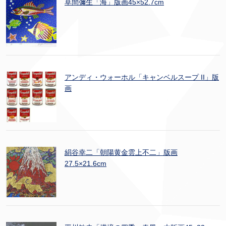
草間彌生「海」版画45×52.7cm
アンディ・ウォーホル「キャンベルスープ II」版
画
絹谷幸二「朝陽黄金雲上不二」版画
27.5×21.6cm