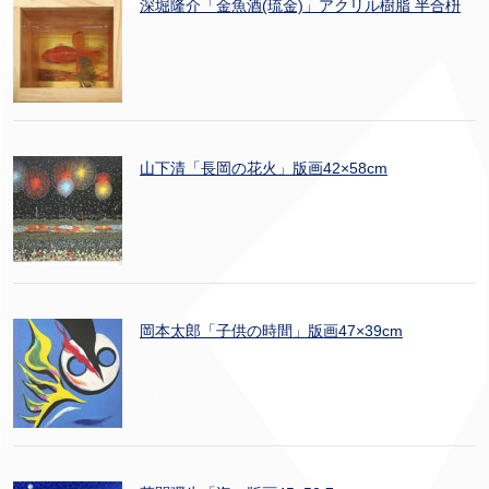
深堀隆介「金魚酒(琉金)」アクリル樹脂 半合枡
山下清「長岡の花火」版画42×58cm
岡本太郎「子供の時間」版画47×39cm