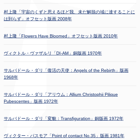
村上隆「宇宙のくずと思えるほど我、未だ解脱の域に達することに
は到らず」オフセット版画 2008年
村上隆「Flowers Have Bloomed」オフセット版画 2010年
ヴィクトル・ヴァザルリ「DI-AM」銅版画 1970年
サルバドール・ダリ「復活の天使：Angels of the Rebirth」版画
1968年
サルバドール・ダリ「アリウム：Allium Christophii Pilique
Pubescentes」版画 1972年
サルバドール・ダリ「変貌：Transfiguration」銅版画 1972年
ヴィクター・パスモア「Point of contact No.35」版画 1981年