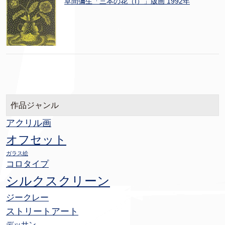
草間彌生「三本の花（I）」版画 1992年
作品ジャンル
アクリル画
オフセット
ガラス絵
コロタイプ
シルクスクリーン
ジークレー
ストリートアート
デッサン