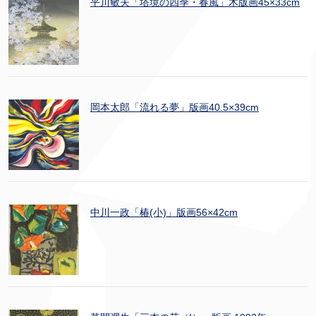
平川敏夫「塔境の四季・春風」木版画45×33cm
岡本太郎「流れる夢」版画40.5×39cm
中川一政「椿(小)」版画56×42cm