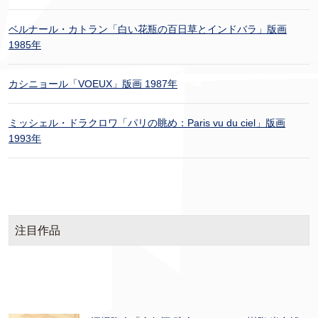
ベルナール・カトラン「白い花瓶の百日草とインドバラ」版画
1985年
カシニョール「VOEUX」版画 1987年
ミッシェル・ドラクロワ「パリの眺め：Paris vu du ciel」版画
1993年
注目作品