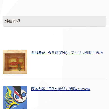
注目作品
深堀隆介「金魚酒(琉金)」アクリル樹脂 半合枡
岡本太郎「子供の時間」版画47×39cm