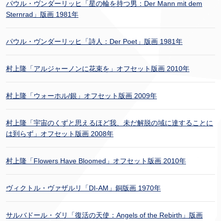
パウル・ヴンダーリッヒ「星の輪を持つ男：Der Mann mit dem
Sternrad」版画 1981年
パウル・ヴンダーリッヒ「詩人：Der Poet」版画 1981年
村上隆「アルジャーノンに花束を」オフセット版画 2010年
村上隆「ウォーホル/銀」オフセット版画 2009年
村上隆「宇宙のくずと思えるほど我、未だ解脱の域に達することに
は到らず」オフセット版画 2008年
村上隆「Flowers Have Bloomed」オフセット版画 2010年
ヴィクトル・ヴァザルリ「DI-AM」銅版画 1970年
サルバドール・ダリ「復活の天使：Angels of the Rebirth」版画