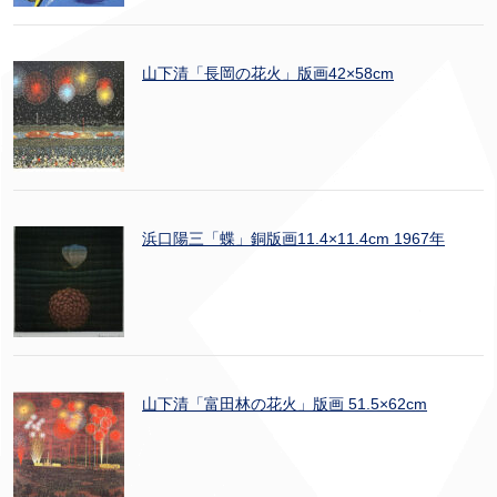
山下清「長岡の花火」版画42×58cm
浜口陽三「蝶」銅版画11.4×11.4cm 1967年
山下清「富田林の花火」版画 51.5×62cm