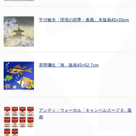
平川敏夫「塔境の四季・春風」木版画45×33cm
草間彌生「海」版画45×52.7cm
アンディ・ウォーホル「キャンベルスープ II」版
画