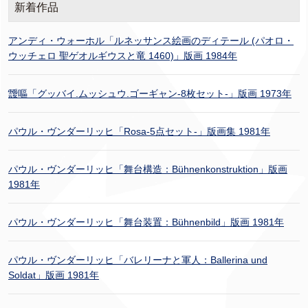
新着作品
アンディ・ウォーホル「ルネッサンス絵画のディテール (パオロ・
ウッチェロ 聖ゲオルギウスと竜 1460)」版画 1984年
靉嘔「グッバイ.ムッシュウ.ゴーギャン-8枚セット-」版画 1973年
パウル・ヴンダーリッヒ「Rosa-5点セット-」版画集 1981年
パウル・ヴンダーリッヒ「舞台構造：Bühnenkonstruktion」版画
1981年
パウル・ヴンダーリッヒ「舞台装置：Bühnenbild」版画 1981年
パウル・ヴンダーリッヒ「バレリーナと軍人：Ballerina und
Soldat」版画 1981年