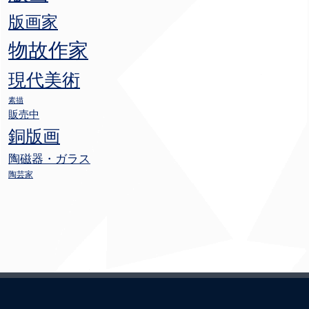
版画家
物故作家
現代美術
素描
販売中
銅版画
陶磁器・ガラス
陶芸家