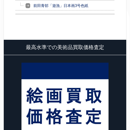
前田青邨「遊漁」日本画3号色紙
最高水準での美術品買取価格査定