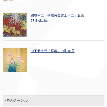
絹谷幸二「朝陽黄金雲上不二」版画
27.5×21.6cm
山下新太郎「薔薇」油彩10号
作品ジャンル