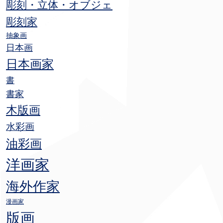
彫刻・立体・オブジェ
彫刻家
抽象画
日本画
日本画家
書
書家
木版画
水彩画
油彩画
洋画家
海外作家
漫画家
版画