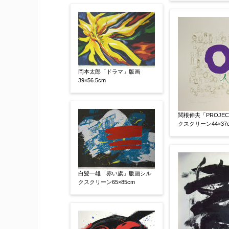
岡本太郎「ドラマ」版画
39×56.5cm
添付画像
【任意】
関根伸夫「PROJE
クスクリーン44×37
※添付画像は5MBまでのjpg、gif、pig
白髪一雄「赤い旗」版画シル
※追加や複数点ある場合はフォーム送信
クスクリーン65×85cm
もお送り頂けます。
お客様情報をご入力ください。