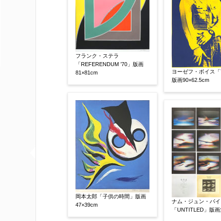
査定額：
※他社様からご提示された査定額がござ
事申し上げます。
フランク・ステラ
作品コンディション
【任意】
「REFERENDUM ’70」版画
ヨーゼフ・ボイス「Ye
81×81cm
版画90×62.5cm
その他
【任意】
岡本太郎「子供の時間」版画
ナム・ジュン・パイ
47×39cm
「UNTITLED」版画