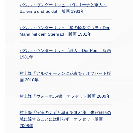
パウル・ヴンダーリッヒ「バレリーナと軍人：
Ballerina und Soldat」版画 1981年
パウル・ヴンダーリッヒ「星の輪を持つ男：Der
Mann mit dem Sternrad」版画 1981年
パウル・ヴンダーリッヒ「詩人：Der Poet」版画
1981年
村上隆「アルジャーノンに花束を」オフセット版
画 2010年
村上隆「ウォーホル/銀」オフセット版画 2009年
村上隆「宇宙のくずと思えるほど我、未だ解脱の
域に達することには到らず」オフセット版画
2008年