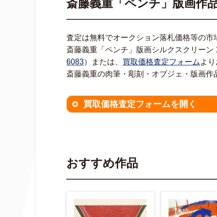
斎藤義重「ペンチ」版画作
査定は無料でオークション落札価格等の市
斎藤義重「ペンチ」版画シルクスクリーン 
6083
）または、
買取価格査定フォーム
より
斎藤義重の肉筆・彫刻・オブジェ・版画作
買取価格査定フォームを開く
買取価格査定は
無料
です。
作品の
※不明な項目は空欄で結構です。
▼
おすすめ作品
作品の作家名
【任意】