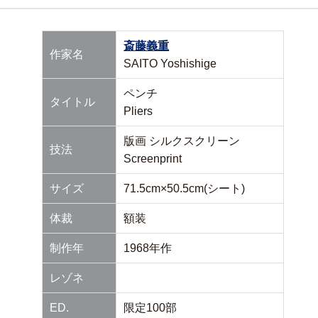
斎藤義重
作家名
SAITO Yoshishige
ペンチ
タイトル
Pliers
版画 シルクスクリーン
技法
Screenprint
サイズ
71.5cm×50.5cm(シート)
体裁
額装
制作年
1968年作
レゾネ
ED.
限定100部