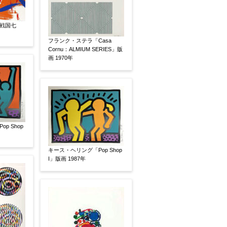
戦国七
フランク・ステラ「Casa
Cornu：ALMIUM SERIES」版
画 1970年
素描
立体
p Shop
キース・ヘリング「Pop Shop
I」版画 1987年
有
鑑定証書付
共箱
共シール