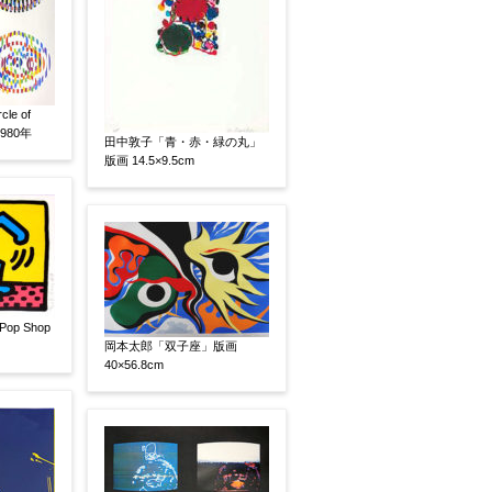
e of
1980年
田中敦子「青・赤・緑の丸」
版画 14.5×9.5cm
p Shop
い
その他
岡本太郎「双子座」版画
40×56.8cm