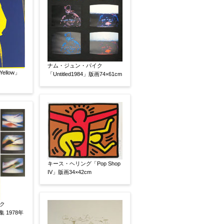
いましたらお知らせください。その価格が適切かお返
ナム・ジュン・パイク
llow」
「Untitled1984」版画74×61cm
キース・ヘリング「Pop Shop
IV」版画34×42cm
ク
集 1978年