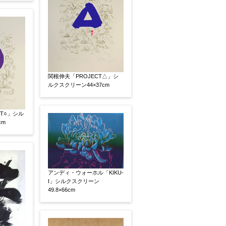
関根伸夫「PROJECT△」シ
ルクスクリーン44×37cm
CT○」シル
cm
、pdf形式にてお送りください。
後に送られてくる送信確認メール記載のアドレスから
アンディ・ウォーホル「KIKU-
I」シルクスクリーン
49.8×66cm