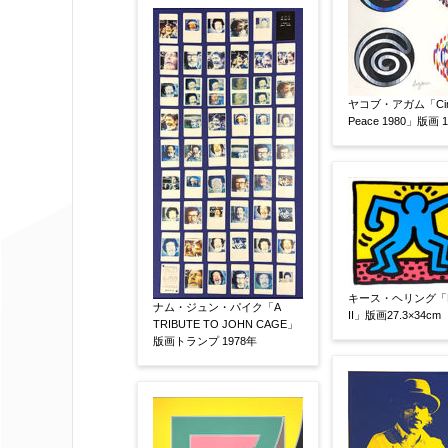
その他
限定番号
【任意】
ヤコブ・アガム「Circl
Peace 1980」版画 
制作年
【任意】
売却希望時期
【任意】
キース・ヘリング「Po
すぐに売りたい
電話で相談した
ナム・ジュン・パイク「A
II」版画27.3×34cm
TRIBUTE TO JOHN CAGE」
版画トランプ 1978年
他社様の査定価格
【任意】
会社名：