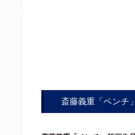
斎藤義重「ペンチ