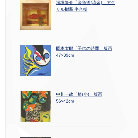
深堀隆介「金魚酒(琉金)」アク
リル樹脂 半合枡
岡本太郎「子供の時間」版画
47×39cm
中川一政「椿(小)」版画
56×42cm