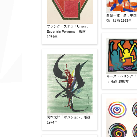
作品の画題
【任意】
白髪一雄「楚：中国
強」版画 1993年
フランク・ステラ「Union：
Eccentric Polygons」版画
作品の技法
【任意】
1974年
日本画
油彩画
版画
水彩
その他
絵の画面サイズ
【任意】
キース・ヘリング「Po
I」版画 1987年
体裁
【任意】
額装
軸装
シート
その他
岡本太郎「ポジション」版画
1974年
サイン等の有無
【任意】
サイン有(自筆)
サイン無
印